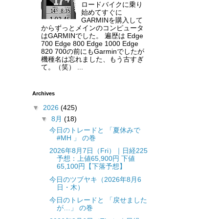
ロードバイクに乗り
始めてすぐに
GARMINを購入して
からずっとメインのコンピュータ
はGARMINでした。 遍歴は Edge
700 Edge 800 Edge 1000 Edge
820 700の前にもGarminでしたが
機種名は忘れました、もう古すぎ
て。（笑） ...
Archives
▼
2026
(425)
▼
8月
(18)
今日のトレードと 「夏休みで
#MH 」 の巻
2026年8月7日（Fri）｜日経225
予想：上値65,900円 下値
65,100円【下落予想】
今日のツブヤキ（2026年8月6
日・木）
今日のトレードと 「戻せました
が…」 の巻