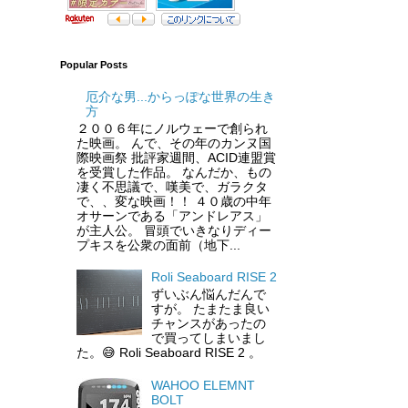
Popular Posts
厄介な男...からっぽな世界の生き
方
２００６年にノルウェーで創られ
た映画。 んで、その年のカンヌ国
際映画祭 批評家週間、ACID連盟賞
を受賞した作品。 なんだか、もの
凄く不思議で、嘆美で、ガラクタ
で、、変な映画！！ ４０歳の中年
オサーンである「アンドレアス」
が主人公。 冒頭でいきなりディー
プキスを公衆の面前（地下...
Roli Seaboard RISE 2
ずいぶん悩んだんで
すが。 たまたま良い
チャンスがあったの
で買ってしまいまし
た。😅 Roli Seaboard RISE 2 。
WAHOO ELEMNT
BOLT