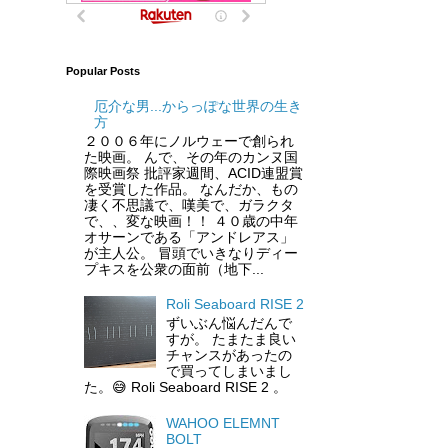
Popular Posts
厄介な男...からっぽな世界の生き
方
２００６年にノルウェーで創られ
た映画。 んで、その年のカンヌ国
際映画祭 批評家週間、ACID連盟賞
を受賞した作品。 なんだか、もの
凄く不思議で、嘆美で、ガラクタ
で、、変な映画！！ ４０歳の中年
オサーンである「アンドレアス」
が主人公。 冒頭でいきなりディー
プキスを公衆の面前（地下...
Roli Seaboard RISE 2
ずいぶん悩んだんで
すが。 たまたま良い
チャンスがあったの
で買ってしまいまし
た。😅 Roli Seaboard RISE 2 。
WAHOO ELEMNT
BOLT