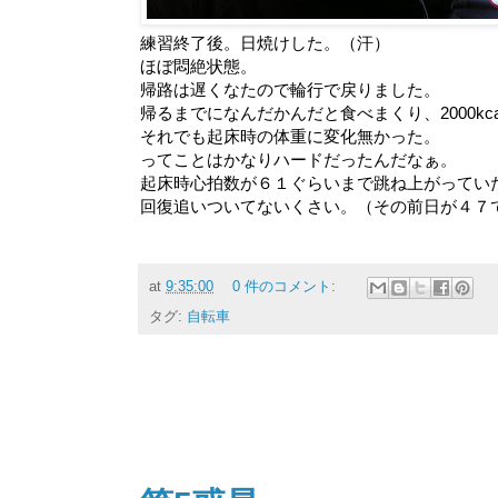
練習終了後。日焼けした。（汗）
ほぼ悶絶状態。
帰路は遅くなたので輪行で戻りました。
帰るまでになんだかんだと食べまくり、2000kc
それでも起床時の体重に変化無かった。
ってことはかなりハードだったんだなぁ。
起床時心拍数が６１ぐらいまで跳ね上がってい
回復追いついてないくさい。（その前日が４７
at
9:35:00
0 件のコメント:
タグ:
自転車