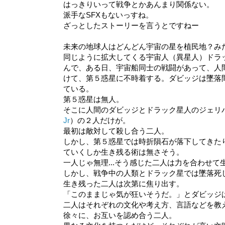
はっきりいって戦争とかあんまり関係ない。
派手なSFXもないっすね。
ざっとしたストーリーを言うとですねー
未来の地球人はどんどん宇宙の星を植民地？み
同じように拡大してくる宇宙人（異星人）ドラ
んで、ある日、宇宙船同士の戦闘があって、人
けて、第５惑星に不時着する。ダビッジは墜落
ている。
第５惑星は無人。
そこに人間のダビッジとドラック星人のジェリ
Jr
）の２人だけが。
最初は敵対して殺し合う二人。
しかし、第５惑星では時折隕石が落下してきた
ていくしか生き残る術は無さそう。
一人じゃ無理...そう感じた二人は力を合わせて
しかし、戦争中の人類とドラック星では墜落死
生き残った二人は次第に焦り出す。
「このままじゃ気が狂いそうだ。」とダビッジ
二人はそれぞれの文化や考え方、言語などを教
徐々に、お互いを認め合う二人。