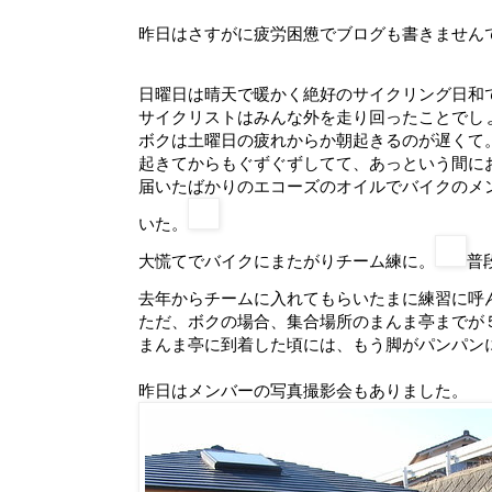
昨日はさすがに疲労困憊でブログも書きません
日曜日は晴天で暖かく絶好のサイクリング日和
サイクリストはみんな外を走り回ったことでし
ボクは土曜日の疲れからか朝起きるのが遅くて
起きてからもぐずぐずしてて、あっという間に
届いたばかりのエコーズのオイルでバイクのメ
いた。
大慌てでバイクにまたがりチーム練に。
普
去年からチームに入れてもらいたまに練習に呼
ただ、ボクの場合、集合場所のまんま亭までが
まんま亭に到着した頃には、もう脚がパンパンになっ
昨日はメンバーの写真撮影会もありました。