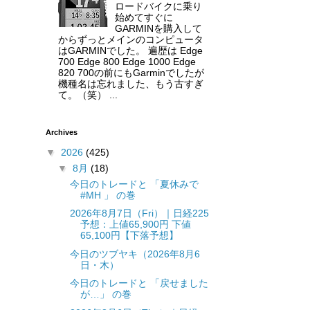
ロードバイクに乗り
始めてすぐに
GARMINを購入して
からずっとメインのコンピュータ
はGARMINでした。 遍歴は Edge
700 Edge 800 Edge 1000 Edge
820 700の前にもGarminでしたが
機種名は忘れました、もう古すぎ
て。（笑） ...
Archives
▼
2026
(425)
▼
8月
(18)
今日のトレードと 「夏休みで
#MH 」 の巻
2026年8月7日（Fri）｜日経225
予想：上値65,900円 下値
65,100円【下落予想】
今日のツブヤキ（2026年8月6
日・木）
今日のトレードと 「戻せました
が…」 の巻