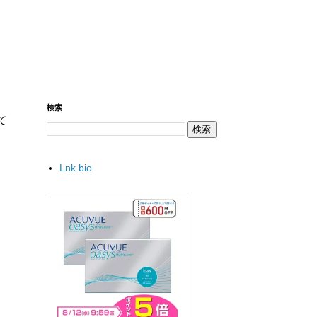
検索
て
Lnk.bio
。