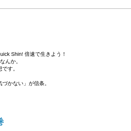
6β) Quick Shin! 倍速で生きよう！
話なんか。
想です。
気づかない」が信条。
巻