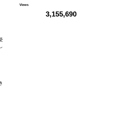
Views
3,155,690
受
し
き