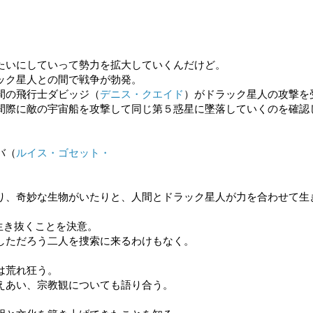
たいにしていって勢力を拡大していくんだけど。
ック星人との間で戦争が勃発。
間の飛行士ダビッジ（
デニス・クエイド
）がドラック星人の攻撃を
間際に敵の宇宙船を攻撃して同じ第５惑星に墜落していくのを確認
バ（
ルイス・ゴセット・
り、奇妙な生物がいたりと、人間とドラック星人が力を合わせて生
生き抜くことを決意。
しただろう二人を捜索に来るわけもなく。
は荒れ狂う。
えあい、宗教観についても語り合う。