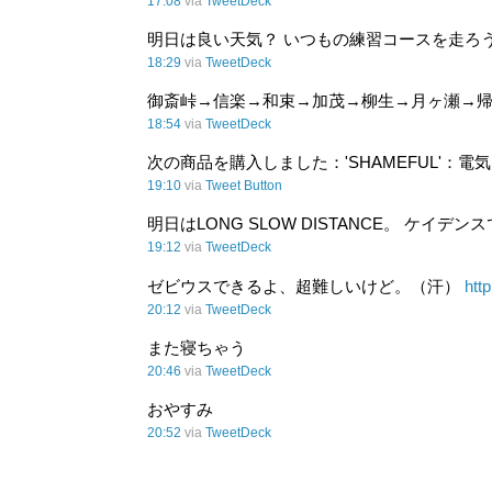
17:08
via
TweetDeck
明日は良い天気？ いつもの練習コースを走ろうか
18:29
via
TweetDeck
御斎峠→信楽→和束→加茂→柳生→月ヶ瀬→
18:54
via
TweetDeck
次の商品を購入しました：'SHAMEFUL'：電気グ
19:10
via
Tweet Button
明日はLONG SLOW DISTANCE。 ケイデ
19:12
via
TweetDeck
ゼビウスできるよ、超難しいけど。（汗）
http
20:12
via
TweetDeck
また寝ちゃう
20:46
via
TweetDeck
おやすみ
20:52
via
TweetDeck