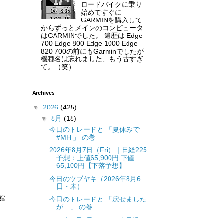
ロードバイクに乗り
始めてすぐに
GARMINを購入して
からずっとメインのコンピュータ
はGARMINでした。 遍歴は Edge
700 Edge 800 Edge 1000 Edge
820 700の前にもGarminでしたが
機種名は忘れました、もう古すぎ
て。（笑） ...
Archives
▼
2026
(425)
▼
8月
(18)
今日のトレードと 「夏休みで
#MH 」 の巻
2026年8月7日（Fri）｜日経225
予想：上値65,900円 下値
65,100円【下落予想】
今日のツブヤキ（2026年8月6
日・木）
館
今日のトレードと 「戻せました
が…」 の巻