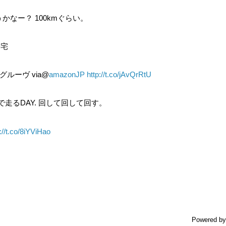
なー？ 100kmぐらい。
帰宅
ルーヴ via@
amazonJP
http://t.co/jAvQrRtU
ンスで走るDAY. 回して回して回す。
://t.co/8iYViHao
Powered b