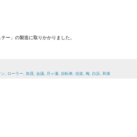
車番ステー」の製造に取りかかりました。
ソン
,
ローラー
,
加茂
,
会議
,
月ヶ瀬
,
自転車
,
信楽
,
梅
,
白浜
,
和束