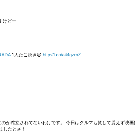
すけどー
RADA
1人たこ焼き😄
http://t.co/a44gzrnZ
てのが確立されてないわけです。 今日はクルマも貸して貰えず映画
てましたとさ！