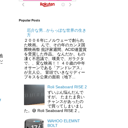
Popular Posts
厄介な男...からっぽな世界の生き
方
２００６年にノルウェーで創られ
た映画。 んで、その年のカンヌ国
際映画祭 批評家週間、ACID連盟賞
を受賞した作品。 なんだか、もの
地
凄く不思議で、嘆美で、ガラクタ
だ
で、、変な映画！！ ４０歳の中年
オサーンである「アンドレアス」
が主人公。 冒頭でいきなりディー
プキスを公衆の面前（地下...
Roli Seaboard RISE 2
ずいぶん悩んだんで
すが。 たまたま良い
r
チャンスがあったの
で買ってしまいまし
た。😅 Roli Seaboard RISE 2 。
WAHOO ELEMNT
BOLT