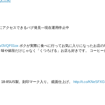
u5MvmfN
カウントにアクセスできるバグ発見―現在運用停止中
.co/3VQF01ox
ボクが実際に食べに行ってお気に入りになったお店の
」 味や値段だけじゃなく「くつろげる」お店も好きです。 コーヒー
。18-8SUS製。刻印マーク入り。 鏡面仕上げ。
http://t.co/KNeSFXG