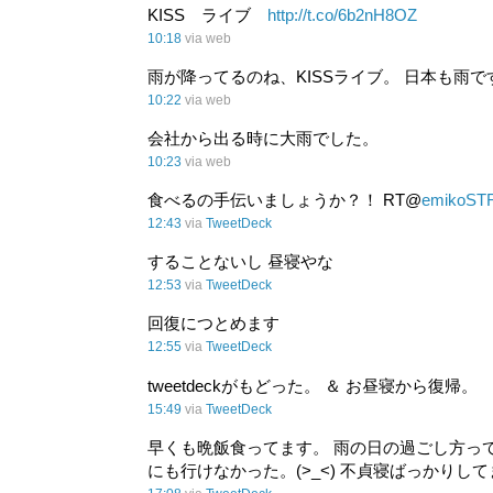
KISS ライブ
http://t.co/6b2nH8OZ
10:18
via web
雨が降ってるのね、KISSライブ。 日本も雨で
10:22
via web
会社から出る時に大雨でした。
10:23
via web
食べるの手伝いましょうか？！ RT@
emikoST
12:43
via
TweetDeck
することないし 昼寝やな
12:53
via
TweetDeck
回復につとめます
12:55
via
TweetDeck
tweetdeckがもどった。 ＆ お昼寝から復帰。
15:49
via
TweetDeck
早くも晩飯食ってます。 雨の日の過ごし方っ
にも行けなかった。(>_<) 不貞寝ばっかりし