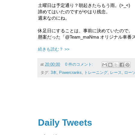
土曜日は予定通り？朝起きたらもう雨。(>_<)
諦めてはいたのですがやはり残念。
週末なのにね。
休足日にすることは、事前に決めていたので。
懸案だった「@Team_maNma オリジナル
続きも読む？ >>
at
20:00:00
0 件のコメント:
タグ:
3本
,
Powercranks
,
トレーニング
,
レース
,
ロー
Daily Tweets