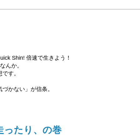
6β) Quick Shin! 倍速で生きよう！
話なんか。
想です。
気づかない」が信条。
走ったり、の巻