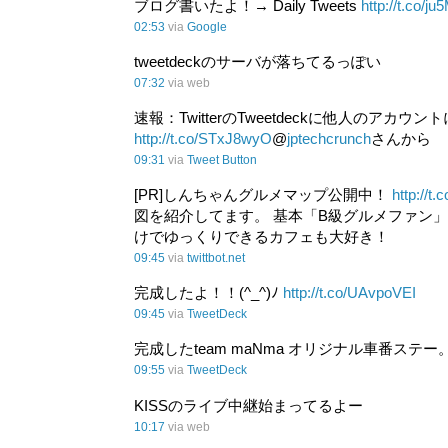
ブログ書いたよ！→ Daily Tweets
http://t.co/j
02:53
via
Google
tweetdeckのサーバが落ちてるっぽい
07:32
via web
速報：TwitterのTweetdeckに他人のア
http://t.co/STxJ8wyO
@
jptechcrunch
さんから
09:31
via
Tweet Button
[PR]しんちゃんグルメマップ公開中！
http://t
図を紹介してます。 基本「B級グルメファン
けでゆっくりできるカフェも大好き！
09:45
via
twittbot.net
完成したよ！！(^_^)ﾉ
http://t.co/UAvpoVEI
09:45
via
TweetDeck
完成したteam maNma オリジナル車番ステー
09:55
via
TweetDeck
KISSのライブ中継始まってるよー
10:17
via web