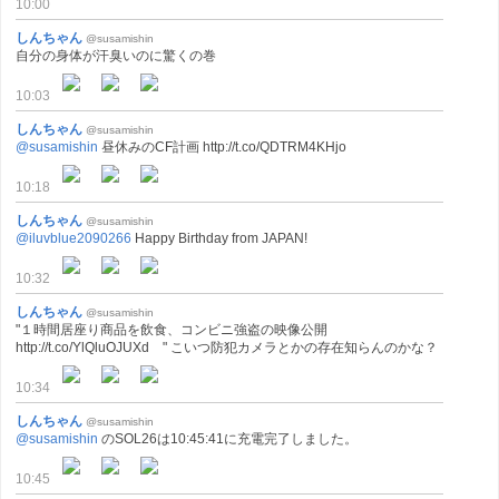
10:00
しんちゃん
@susamishin
自分の身体が汗臭いのに驚くの巻
10:03
しんちゃん
@susamishin
@susamishin
昼休みのCF計画 http://t.co/QDTRM4KHjo
10:18
しんちゃん
@susamishin
@iluvblue2090266
Happy Birthday from JAPAN!
10:32
しんちゃん
@susamishin
"１時間居座り商品を飲食、コンビニ強盗の映像公開
http://t.co/YlQluOJUXd " こいつ防犯カメラとかの存在知らんのかな？
10:34
しんちゃん
@susamishin
@susamishin
のSOL26は10:45:41に充電完了しました。
10:45