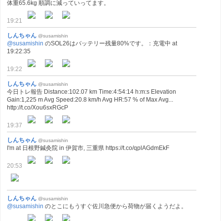
体重65.6kg 順調に減っていってます。
19:21
しんちゃん
@susamishin
@susamishin
のSOL26はバッテリー残量80%です。：充電中 at
19:22:35
19:22
しんちゃん
@susamishin
今日トレ報告 Distance:102.07 km Time:4:54:14 h:m:s Elevation
Gain:1,225 m Avg Speed:20.8 km/h Avg HR:57 % of Max Avg...
http://t.co/Xou6sxRGcP
19:37
しんちゃん
@susamishin
I'm at 日根野鍼灸院 in 伊賀市, 三重県 https://t.co/qplAGdmEkF
20:53
しんちゃん
@susamishin
@susamishin
のとこにもうすぐ佐川急便から荷物が届くようだよ。