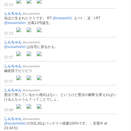
22:13
しんちゃん
@susamishin
先ほど生まれたそうです。 RT
@manpei01
: えー( ；´Д｀) RT
@susamishin
: 台風13号誕生。
22:13
しんちゃん
@susamishin
@susamishin
は自宅に居るかも。
22:57
しんちゃん
@susamishin
鍼灸院でビリビリ
22:57
しんちゃん
@susamishin
憲法で禁じているから徴兵はない、というけど憲法の解釈を変えればい
けるんちゃうん？ってことでしょ。
23:08
しんちゃん
@susamishin
@susamishin
のSOL26はバッテリー残量100%です。：充電中 at
23:34:51