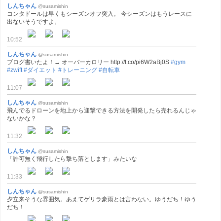
しんちゃん
@susamishin
コンタドールは早くもシーズンオフ突入。 今シーズンはもうレースに
出ないそうですよ。
10:52
しんちゃん
@susamishin
ブログ書いたよ！→ オーバーカロリー http://t.co/pi6W2aBj0S
#gym
#zwift
#ダイエット
#トレーニング
#自転車
11:07
しんちゃん
@susamishin
飛んでるドローンを地上から迎撃できる方法を開発したら売れるんじゃ
ないかな？
11:32
しんちゃん
@susamishin
「許可無く飛行したら撃ち落とします」みたいな
11:33
しんちゃん
@susamishin
夕立来そうな雰囲気。あえてゲリラ豪雨とは言わない。ゆうだち！ゆう
だち！