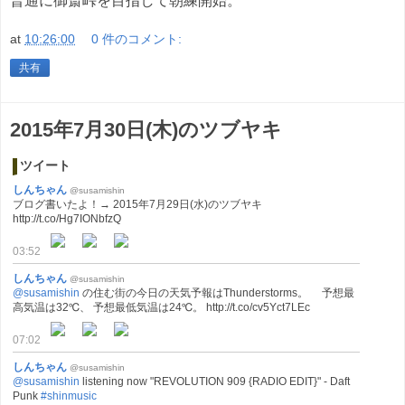
普通に御斎峠を目指して朝練開始。
at
10:26:00
0 件のコメント:
共有
2015年7月30日(木)のツブヤキ
ツイート
しんちゃん
@susamishin
ブログ書いたよ！→ 2015年7月29日(水)のツブヤキ
http://t.co/Hg7IONbfzQ
03:52
しんちゃん
@susamishin
@susamishin
の住む街の今日の天気予報はThunderstorms。 予想最
高気温は32℃、 予想最低気温は24℃。 http://t.co/cv5Yct7LEc
07:02
しんちゃん
@susamishin
@susamishin
listening now "REVOLUTION 909 {RADIO EDIT}" - Daft
Punk
#shinmusic