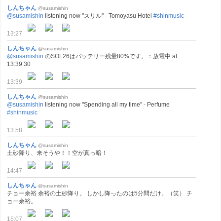
しんちゃん
@susamishin
@susamishin
listening now "スリル" - Tomoyasu Hotei
#shinmusic
13:27
しんちゃん
@susamishin
@susamishin
のSOL26はバッテリー残量80%です。：放電中 at
13:39:30
13:39
しんちゃん
@susamishin
@susamishin
listening now "Spending all my time" - Perfume
#shinmusic
13:58
しんちゃん
@susamishin
土砂降り、来そうや！！空が真っ暗！
14:47
しんちゃん
@susamishin
チョー余裕 余裕の土砂降り。 しかし降ったのは5分間だけ。（笑） チ
ョー余裕。
15:07