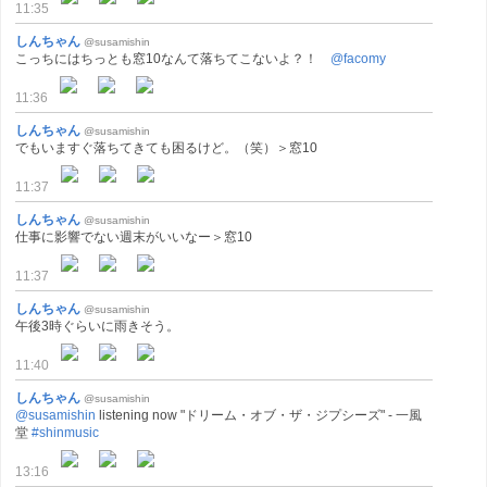
11:35
しんちゃん
@susamishin
こっちにはちっとも窓10なんて落ちてこないよ？！
@facomy
11:36
しんちゃん
@susamishin
でもいますぐ落ちてきても困るけど。（笑）＞窓10
11:37
しんちゃん
@susamishin
仕事に影響でない週末がいいなー＞窓10
11:37
しんちゃん
@susamishin
午後3時ぐらいに雨きそう。
11:40
しんちゃん
@susamishin
@susamishin
listening now "ドリーム・オブ・ザ・ジプシーズ" - 一風
堂
#shinmusic
13:16