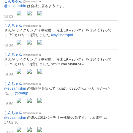
しんちゃん
@susamishin
@susamishin
は会社に居るようです。
16:03
しんちゃん
@susamishin
さんが サイクリング（中程度： 時速 19～23 km） を 134 分行って
1,179 カロリー消費しました
#myfitnesspal
16:26
しんちゃん
@susamishin
さんが サイクリング（中程度： 時速 19～23 km） を 134 分行って
1,179 カロリー消費しました http://t.co/EyrvfnPvG7
16:26
しんちゃん
@susamishin
@susamishin
の映画評を読んで【ciatr】o325さんからい 良かった
ね。
@ciatrjp
16:50
しんちゃん
@susamishin
@susamishin
のSOL26はバッテリー残量60%です。：放電中 at
17:02:36