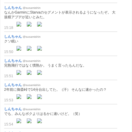
しんちゃん
@susamishin
なんかGarminにStarvaのセグメントが表示されるようになったぞ。 大
規模アプデが近いとみた。
15:18
しんちゃん
@susamishin
クソ眠い
15:50
しんちゃん
@susamishin
完熟飛行ではなく慣熟か。 うまく言ったもんだな。
15:51
しんちゃん
@susamishin
2年前に御斎峠で14分台出してた。（汗） そんなに速かったの？
15:53
しんちゃん
@susamishin
でも、みんなボクよりはるかに速いけど。（笑）
15:54