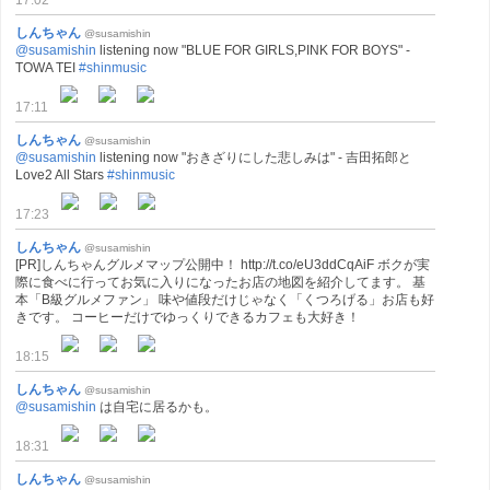
17:02
しんちゃん
@susamishin
@susamishin
listening now "BLUE FOR GIRLS,PINK FOR BOYS" -
TOWA TEI
#shinmusic
17:11
しんちゃん
@susamishin
@susamishin
listening now "おきざりにした悲しみは" - 吉田拓郎と
Love2 All Stars
#shinmusic
17:23
しんちゃん
@susamishin
[PR]しんちゃんグルメマップ公開中！ http://t.co/eU3ddCqAiF ボクが実
際に食べに行ってお気に入りになったお店の地図を紹介してます。 基
本「B級グルメファン」 味や値段だけじゃなく「くつろげる」お店も好
きです。 コーヒーだけでゆっくりできるカフェも大好き！
18:15
しんちゃん
@susamishin
@susamishin
は自宅に居るかも。
18:31
しんちゃん
@susamishin