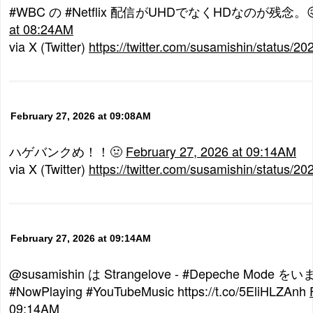
#WBC の #Netflix 配信がUHDでなくHDなのが残念。
at 08:24AM
via X (Twitter)
https://twitter.com/susamishin/status
February 27, 2026 at 09:08AM
ハゲバンクめ！！🤢
February 27, 2026 at 09:14AM
via X (Twitter)
https://twitter.com/susamishin/status
February 27, 2026 at 09:14AM
@susamishin は Strangelove - #Depeche Mod
#NowPlaying #YouTubeMusic https://t.co/5EliHLZAnh
09:14AM