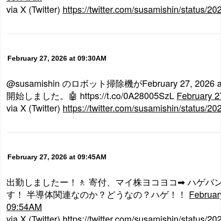
via X (Twitter)
https://twitter.com/susamishin/status
February 27, 2026 at 09:30AM
@susamishin のロボット掃除機がFebruary 27, 2026 
開始しました。🤖 https://t.co/0A28005SzL
February 2
via X (Twitter)
https://twitter.com/susamishin/status
February 27, 2026 at 09:45AM
出勤しましたー！🚶 寄付、マイ株ヨコヨコ➡ ハゲバ
す！ 半導体関連なのか？どうなの？ハゲ！！
Februar
09:54AM
via X (Twitter)
https://twitter.com/susamishin/status