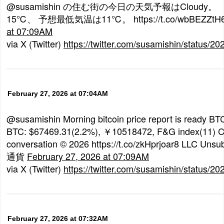
@susamishin の住む街の今日の天気予報はCloud
15℃、 予想最低気温は11℃。 https://t.co/wbBEZZtH
at 07:09AM
via X (Twitter)
https://twitter.com/susamishin/status
February 27, 2026 at 07:04AM
@susamishin Morning bitcoin price report is ready BT
BTC: $67469.31(2.2%), ￥10518472, F&G index(11) C
conversation © 2026 https://t.co/zkHprjoar8 LLC Un
通貨
February 27, 2026 at 07:09AM
via X (Twitter)
https://twitter.com/susamishin/status
February 27, 2026 at 07:32AM