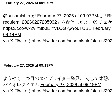
February 27, 2026 at 09:07PM
@susamishin が February 27, 2026 at 09:07PMに「
requiem_20260227205932」を配信したよ。😊 チェ
https://t.co/wxZvlYSb0E #VLOG @YouTUBE
February 
09:14PM
via X (Twitter)
https://twitter.com/susamishin/status
February 27, 2026 at 09:13PM
ようやく一つ目のタイプライター発見。 そして休憩。 ふ
バイオレクイエム
February 27, 2026 at 09:19PM
via X (Twitter)
https://twitter.com/susamishin/status