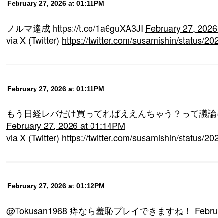
February 27, 2026 at 01:11PM
ノルマ達成 https://t.co/1a6guXA3JI
February 27, 2026
via X (Twitter)
https://twitter.com/susamishin/status
February 27, 2026 at 01:11PM
もう日経レバだけ買ってればええんちゃう？って議論
February 27, 2026 at 01:14PM
via X (Twitter)
https://twitter.com/susamishin/status
February 27, 2026 at 01:12PM
@Tokusan1968 痔なら羞恥プレイできますね！
Febru