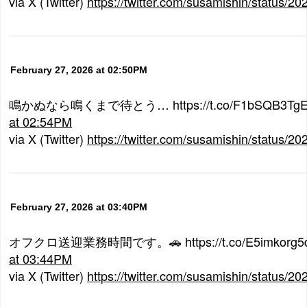
via X (Twitter)
https://twitter.com/susamishin/status
February 27, 2026 at 02:50PM
鳴かぬなら鳴くまで待とう… https://t.co/F1bSQB3Tg
at 02:54PM
via X (Twitter)
https://twitter.com/susamishin/status
February 27, 2026 at 03:40PM
オフクロ送迎業務時間です。🚗 https://t.co/E5imkorg5
at 03:44PM
via X (Twitter)
https://twitter.com/susamishin/status