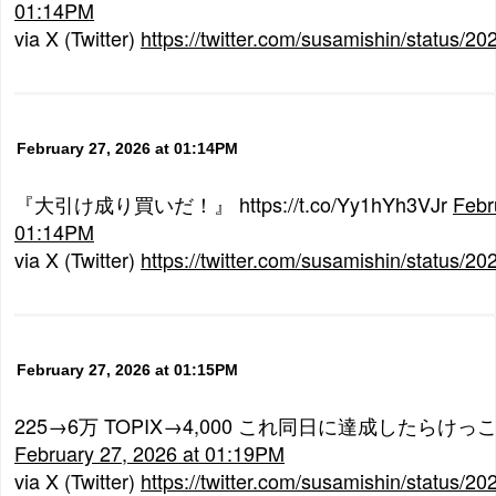
01:14PM
via X (Twitter)
https://twitter.com/susamishin/status
February 27, 2026 at 01:14PM
『大引け成り買いだ！』 https://t.co/Yy1hYh3VJr
Febr
01:14PM
via X (Twitter)
https://twitter.com/susamishin/status
February 27, 2026 at 01:15PM
225→6万 TOPIX→4,000 これ同日に達成したら
February 27, 2026 at 01:19PM
via X (Twitter)
https://twitter.com/susamishin/status