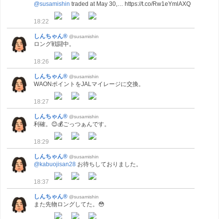
@susamishin
traded at May 30,… https://t.co/Rw1eYmlAXQ
18:22
しんちゃん®
@susamishin
ロング戦闘中。
18:26
しんちゃん®
@susamishin
WAONポイントをJALマイレージに交換。
18:27
しんちゃん®
@susamishin
利確。😊💰ごっつぁんです。
18:29
しんちゃん®
@susamishin
@kabuojisan28
お待ちしておりました。
18:37
しんちゃん®
@susamishin
また先物ロングしてた。😳