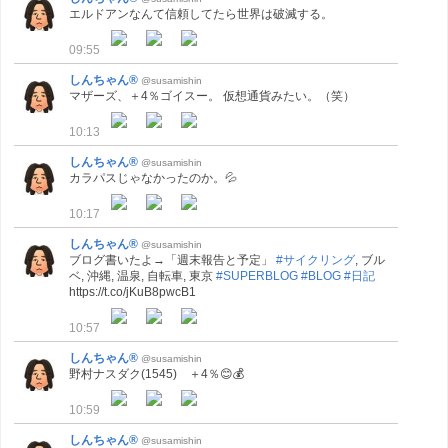
エルドアンなんて信頼してたら世界は破滅する。
09:55
しんちゃん®
@susamishin
マザーズ、＋4％ゴイスー。 仮想通貨みたい。（笑）
10:13
しんちゃん®
@susamishin
カラパスじゃなかったのか。💦
10:17
しんちゃん®
@susamishin
ブログ書いたよ→「週末報告と予定」
#サイクリング
, ブル
ベ, 沖縄, 温泉, 自転車, 東京
#SUPERBLOG
#BLOG
#日記
https://t.co/jKuB8pwcB1
10:57
しんちゃん®
@susamishin
野村ナスダク(1545) ＋4％😊💰
10:59
しんちゃん®
@susamishin