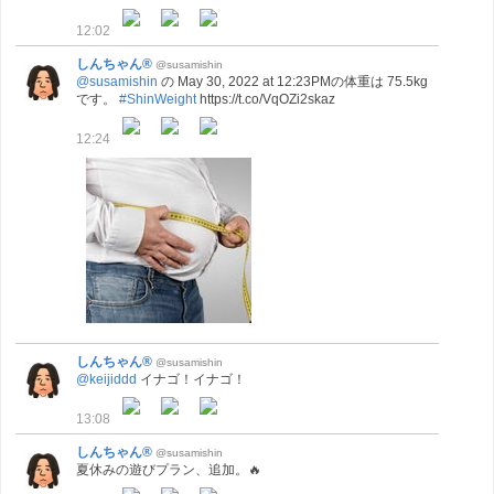
12:02
しんちゃん®
@susamishin
@susamishin
の May 30, 2022 at 12:23PMの体重は 75.5kg
です。
#ShinWeight
https://t.co/VqOZi2skaz
12:24
しんちゃん®
@susamishin
@keijiddd
イナゴ！イナゴ！
13:08
しんちゃん®
@susamishin
夏休みの遊びプラン、追加。🔥