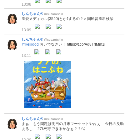
13:08
しんちゃん®
@susamishin
歯愛メディカル(3540)とか⤴するの？＞国民皆歯科検診
13:09
しんちゃん®
@susamishin
@keijiddd
おいでなさい！ https://t.co/Aq8TrIMm1j
13:11
しんちゃん®
@susamishin
まぁ、もう問題は明日の月末マーケットやねぇ… 今日の反動
あるし… 27k死守できるかなぁ？？🤔
13:20