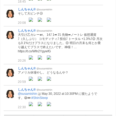
18:45
しんちゃん®
@susamishin
そして大ピンチ😥
20:08
しんちゃん®
@susamishin
大引け乙カレー🍛。 14⤴ 1➡ 3⤵ 先物➡ノートレ 仮想通貨
⤴（久しぶり） コモディティ⤴ 投信⤴ トータル +1.3%⤴😊 月次
も0.1%だけプラスになりました。😊 明日の月末も何とか乗
り越えてプラスで終えたいです、神様！…
https://t.co/Wfn2YgywfG
20:26
しんちゃん®
@susamishin
アメリカ休場やし。 どうなるんや？
20:59
しんちゃん®
@susamishin
@susamishin
は May 30, 2022 at 10:30PM に寝たようで
す。😪💤
#ShinSleep
22:30