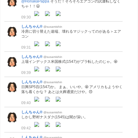
@HonakaPappa
そうだ！そろそろエアコンの試運転しなく
ちゃ！！😦
09:30
しんちゃん®
@susamishin
冷房に切り替えた途端、壊れるマジックってのがある＞エア
コン
09:31
しんちゃん®
@susamishin
上場インデックス米国株式(1547)がプラ転したのじゃ。🤩
09:39
しんちゃん®
@susamishin
日興SP5百(1547)か。 まぁ、いいや。🤩 アメリカもようやく
落ち着くかな？ あとは火葬通貨だけや。😞
09:40
しんちゃん®
@susamishin
しかし野村ナスダク(1545)は闇が深い。
09:42
しんちゃん®
@susamishin