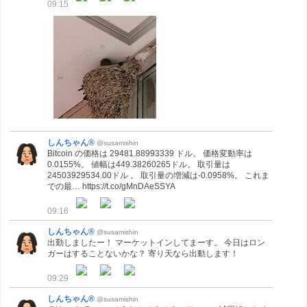
09:15
しんちゃん®
@susamishin
Bitcoin の価格は 29481.88993339 ドル。 価格変動率は
0.0155%。 値幅は449.38260265ドル。 取引量は
24503929534.00ドル 。 取引量の増減は-0.0958%。 これま
での最… https://t.co/gMnDAeSSYA
09:16
しんちゃん®
@susamishin
出勤しましたー！ マーケットインしてまーす。 今日はロン
ガーはすることないかな？ 寄り天なら出動します！
09:29
しんちゃん®
@susamishin