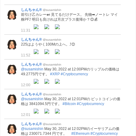
しんちゃん®
@susamishin
前引け乙カレー🍛 見てるだけデース。 先物➡ノートレ マイ
株PF⤴ 明日も良ければ月次プラス復帰か？😊💰
11:31
しんちゃん®
@susamishin
225はようやく100Mの上へ。⤴😊
11:52
しんちゃん®
@susamishin
@susamishin
May 30, 2022 at 12:00PMのリップルの価格は
49.2775円です。
#XRP
#Cryptocurrency
12:00
しんちゃん®
@susamishin
@susamishin
May 30, 2022 at 12:01PMの ビットコインの価
格は 3841094.5円です。
#Bitcoin
#Cryptocurrency
12:01
しんちゃん®
@susamishin
@susamishin
May 30, 2022 at 12:02PMのイーサリアムの価
格は 230071.7344 円です。
#Ethereum
#Cryptocurrency