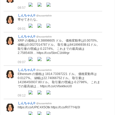
08:57
しんちゃん®
@susamishin
寄せてきたな。
09:01
しんちゃん®
@susamishin
XRP の価格は 0.38898605 ドル。 価格変動率は0.0070%。
値幅は0.0027014787ドル。 取引量は841896938.61ドル。
取引量の増減は-0.2274%。 これまでの最高値は
2.7585409… https://t.co/SbnC1bWrgr
09:07
しんちゃん®
@susamishin
Ethereum の価格は 1814.73397221 ドル。 価格変動率は
0.0127%。 値幅は22.74066752ドル。 取引量は
14196450937.80ドル。 取引量の増減は-0.2798%。 これま
での最高値は… https://t.co/cV6ekfeoU0
09:12
しんちゃん®
@susamishin
https://t.co/UPtC4X5Otk https://t.co/RI77Y4jl3l