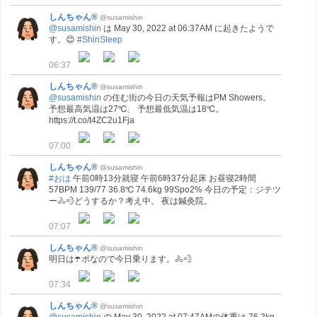
しんちゃん®
@susamishin
@susamishin
は May 30, 2022 at 06:37AM に起きたようで
す。😊
#ShinSleep
06:37
しんちゃん®
@susamishin
@susamishin
の住む街の今日の天気予報はPM Showers。
予想最高気温は27℃、 予想最低気温は18℃。
https://t.co/t4ZC2u1Fja
07:00
しんちゃん®
@susamishin
#おは
午前0時13分就寝 午前6時37分起床 お昼寝2時間
57BPM 139/77 36.8℃ 74.6kg 99Spo2% 今日の予定：ジテツ
ー🚴💨どうするか？考え中。 夜は鍼灸院。
07:07
しんちゃん®
@susamishin
明日は☂️ポなので今日乗ります。🚴💨
07:34
しんちゃん®
@susamishin
@susamishin
の May 30, 2022 at 07:47AMの体重は 76.2kg