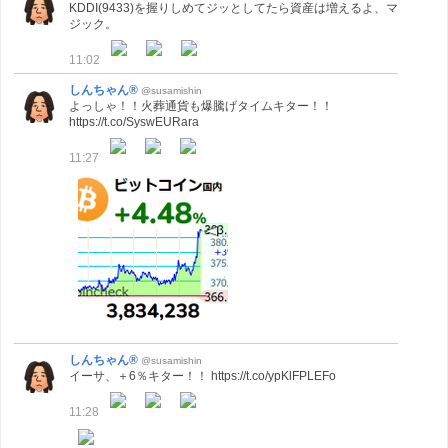
KDDI(9433)を握りしめてジッとしてたら資産は増えるよ、マ
ジック。
11:02
しんちゃん®
@susamishin
よっしゃ！！火葬通貨も爆騰げタイムキター！！
https://t.co/SyswEURara
11:27
しんちゃん®
@susamishin
イーサ、＋6％キター！！ https://t.co/ypKlFPLEFo
11:28