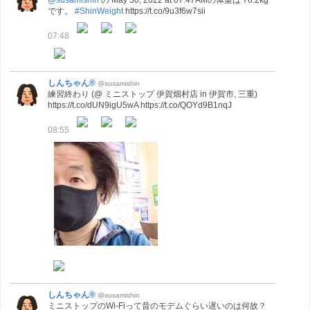
です。
#ShinWeight
https://t.co/9u3f6w7sii
07:48
しんちゃん®
@susamishin
練習終わり (@ ミニストップ 伊賀畑村店 in 伊賀市, 三重)
https://t.co/dUN9igU5wA https://t.co/QOYd9B1nqJ
08:55
しんちゃん®
@susamishin
ミニストップのWi-Fiって昔のモデムぐらい遅いのは何故？