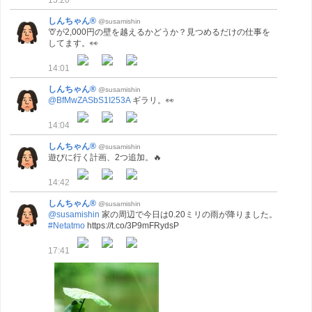
しんちゃん®
@susamishin
🦒が2,000円の壁を越えるかどうか？見つめるだけの仕事を
してます。👀
14:01
しんちゃん®
@susamishin
@BfMwZASbS1I253A
ギラリ。👀
14:04
しんちゃん®
@susamishin
遊びに行く計画、2つ追加。🔥
14:42
しんちゃん®
@susamishin
@susamishin
家の周辺で今日は0.20ミリの雨が降りました。
#Netatmo
https://t.co/3P9mFRydsP
17:41