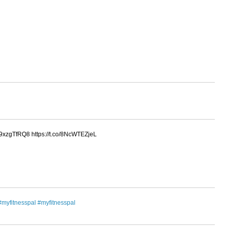
gTfRQ8 https://t.co/8NcWTEZjeL
#myfitnesspal
#myfitnesspal