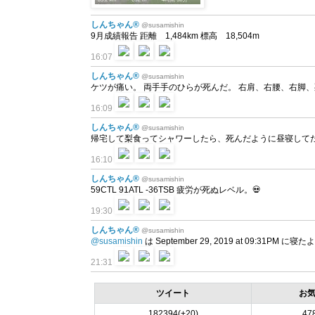
しんちゃん®
@susamishin
9月成績報告 距離 1,484km 標高 18,504m
16:07
しんちゃん®
@susamishin
ケツが痛い。 両手手のひらが死んだ。 右肩、右腰、右脚、
16:09
しんちゃん®
@susamishin
帰宅して梨食ってシャワーしたら、死んだように昼寝してた
16:10
しんちゃん®
@susamishin
59CTL 91ATL -36TSB 疲労が死ぬレベル。💀
19:30
しんちゃん®
@susamishin
@susamishin
は September 29, 2019 at 09:31PM に
21:31
ツイート
お
182394(+20)
47