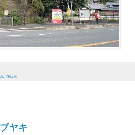
VA
,
自転車
ツブヤキ