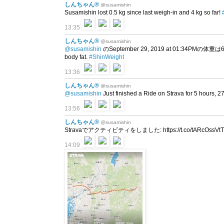
しんちゃん®
@susamishin
Susamishin lost 0.5 kg since last weigh-in and 4 kg so far!
13:35
しんちゃん®
@susamishin
@susamishin
のSeptember 29, 2019 at 01:34PMの体重は6
body fat.
#ShinWeight
13:36
しんちゃん®
@susamishin
@susamishin
Just finished a Ride on Strava for 5 hours, 
13:56
しんちゃん®
@susamishin
Stravaでアクティビティをしました: https://t.co/tARcOssVtT htt
14:09