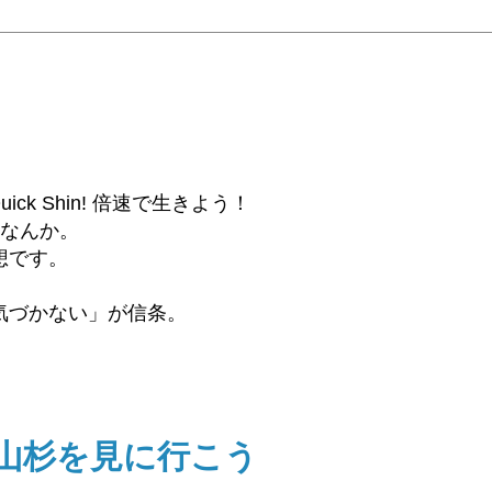
6β) Quick Shin! 倍速で生きよう！
話なんか。
想です。
気づかない」が信条。
 北山杉を見に行こう