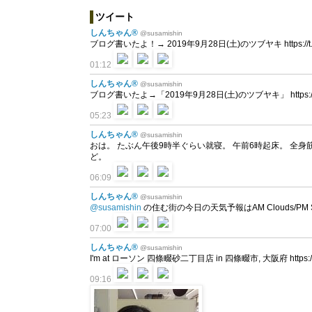
ツイート
しんちゃん®
@susamishin
ブログ書いたよ！→ 2019年9月28日(土)のツブヤキ https://t.co
01:12
しんちゃん®
@susamishin
ブログ書いたよ→「2019年9月28日(土)のツブヤキ」 https://t.c
05:23
しんちゃん®
@susamishin
おは。 たぶん午後9時半ぐらい就寝。 午前6時起床。 全
ど。
06:09
しんちゃん®
@susamishin
@susamishin
の住む街の今日の天気予報はAM Clouds/PM Su
07:00
しんちゃん®
@susamishin
I'm at ローソン 四條畷砂二丁目店 in 四條畷市, 大阪府 https://t.co/
09:16