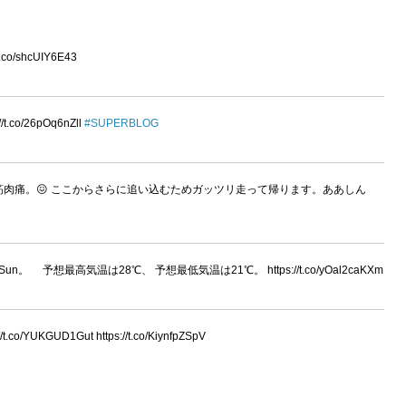
/shcUIY6E43
o/26pOq6nZll
#SUPERBLOG
身筋肉痛。😖 ここからさらに追い込むためガッツリ走って帰ります。ああしん
n。 予想最高気温は28℃、 予想最低気温は21℃。 https://t.co/yOal2caKXm
YUKGUD1Gut https://t.co/KiynfpZSpV