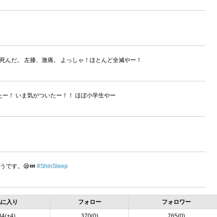
死んだ。 左膝、激痛。 よっしゃ！ほとんど全滅やー！
ー！ いま気がついたー！！ ほぼ小学生やー
寝たようです。😪💤
#ShinSleep
気に入り
フォロー
フォロワー
84(+4)
370(0)
765(0)