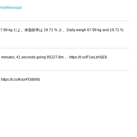
#myfitnesspal
7.99 kg だよ。体脂肪率は 19.71 % さ。 Daily weigh 67.99 kg and 19.71 %
27 minutes, 41 seconds going 85227.8m.… https://t.co/F1wLdrXjE8
ps://t.co/KsorFOd6Nb