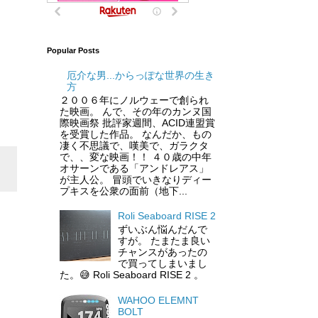
Popular Posts
厄介な男...からっぽな世界の生き
方
２００６年にノルウェーで創られ
た映画。 んで、その年のカンヌ国
際映画祭 批評家週間、ACID連盟賞
を受賞した作品。 なんだか、もの
凄く不思議で、嘆美で、ガラクタ
で、、変な映画！！ ４０歳の中年
オサーンである「アンドレアス」
が主人公。 冒頭でいきなりディー
プキスを公衆の面前（地下...
Roli Seaboard RISE 2
ずいぶん悩んだんで
すが。 たまたま良い
チャンスがあったの
で買ってしまいまし
た。😅 Roli Seaboard RISE 2 。
WAHOO ELEMNT
BOLT