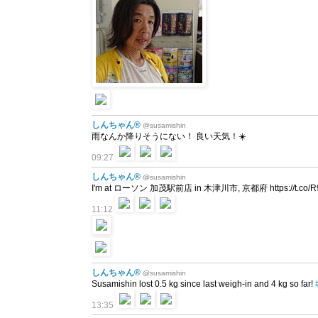
しんちゃん®
@susamishin
雨なんか降りそうにない！ 良い天気！☀️
09:27
しんちゃん®
@susamishin
I'm at ローソン 加茂駅前店 in 木津川市, 京都府 https://t.co/R9xz
11:12
しんちゃん®
@susamishin
Susamishin lost 0.5 kg since last weigh-in and 4 kg so far!
13:35