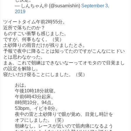
— しんちゃん® (@susamishin)
September 3,
2019
ツイートタイム午前2時55分。
近所で落ちたのか？
ものすごい衝撃も感じました。
ですが、何事もなく。（笑）
土砂降りの雨音だけが残りましたとさ。
予報で夜中に降ることは知ってたのですがこんなにヒドい
とは思わなかった。
まぁ、これで朝練はできないなーってオモタので目覚まし
の設定を解除し。
寝たいだけ寝ることにしました。（笑）
おは。
午後10時18分就寝。
午前6時43分起床。
8時間10分。94点。
53bpm。イビキ8分。
夜中の雷と土砂降りで眼が覚め、目覚し時計を
オフにしました。（笑）
朝練なし。レースが近いので筋肉痛になるよう