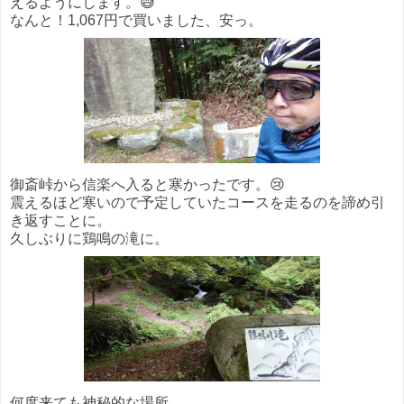
えるようにします。😅
なんと！1,067円で買いました、安っ。
御斎峠から信楽へ入ると寒かったです。😢
震えるほど寒いので予定していたコースを走るのを諦め引
き返すことに。
久しぶりに鶏鳴の滝に。
何度来ても神秘的な場所。