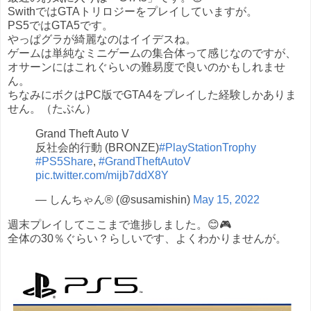
SwithではGTAトリロジーをプレイしていますが。
PS5ではGTA5です。
やっぱグラが綺麗なのはイイデスね。
ゲームは単純なミニゲームの集合体って感じなのですが、
オサーンにはこれぐらいの難易度で良いのかもしれませ
ん。
ちなみにボクはPC版でGTA4をプレイした経験しかありま
せん。（たぶん）
Grand Theft Auto V
反社会的行動 (BRONZE)
#PlayStationTrophy
#PS5Share
,
#GrandTheftAutoV
pic.twitter.com/mijb7ddX8Y
— しんちゃん® (@susamishin)
May 15, 2022
週末プレイしてここまで進捗しました。😊🎮
全体の30％ぐらい？らしいです、よくわかりませんが。