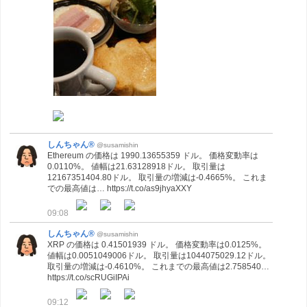
しんちゃん®
@susamishin
Ethereum の価格は 1990.13655359 ドル。 価格変動率は
0.0110%。 値幅は21.63128918ドル。 取引量は
12167351404.80ドル。 取引量の増減は-0.4665%。 これま
での最高値は… https://t.co/as9jhyaXXY
09:08
しんちゃん®
@susamishin
XRP の価格は 0.41501939 ドル。 価格変動率は0.0125%。
値幅は0.0051049006ドル。 取引量は1044075029.12ドル。
取引量の増減は-0.4610%。 これまでの最高値は2.758540…
https://t.co/scRUGiIPAi
09:12