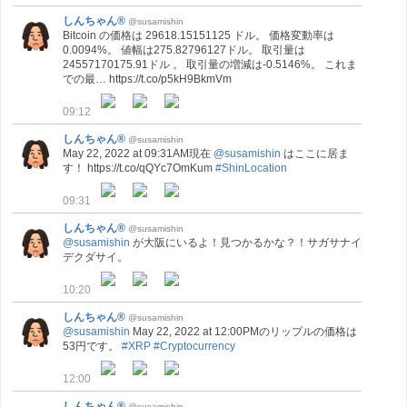
しんちゃん®
@susamishin
Bitcoin の価格は 29618.15151125 ドル。 価格変動率は
0.0094%。 値幅は275.82796127ドル。 取引量は
24557170175.91ドル 。 取引量の増減は-0.5146%。 これま
での最… https://t.co/p5kH9BkmVm
09:12
しんちゃん®
@susamishin
May 22, 2022 at 09:31AM現在
@susamishin
はここに居ま
す！ https://t.co/qQYc7OmKum
#ShinLocation
09:31
しんちゃん®
@susamishin
@susamishin
が大阪にいるよ！見つかるかな？！サガサナイ
デクダサイ。
10:20
しんちゃん®
@susamishin
@susamishin
May 22, 2022 at 12:00PMのリップルの価格は
53円です。
#XRP
#Cryptocurrency
12:00
しんちゃん®
@susamishin