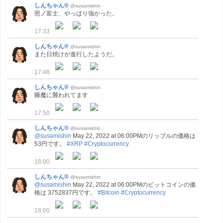
しんちゃん®
@susamishin
照ノ富士、やっぱり強かった。
17:33
しんちゃん®
@susamishin
また日焼けが進行したようだ。
17:48
しんちゃん®
@susamishin
睡魔に襲われてます
17:50
しんちゃん®
@susamishin
@susamishin
May 22, 2022 at 06:00PMのリップルの価格は
53円です。
#XRP
#Cryptocurrency
18:00
しんちゃん®
@susamishin
@susamishin
May 22, 2022 at 06:00PMのビットコインの価
格は 3752837円です。
#Bitcoin
#Cryptocurrency
18:00