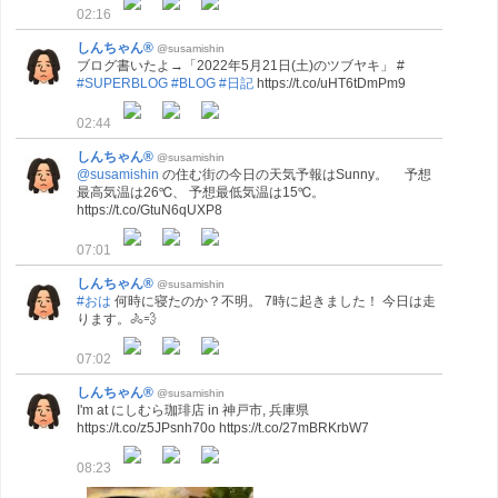
02:16
しんちゃん®
@susamishin
ブログ書いたよ→「2022年5月21日(土)のツブヤキ」 #
#SUPERBLOG
#BLOG
#日記
https://t.co/uHT6tDmPm9
02:44
しんちゃん®
@susamishin
@susamishin
の住む街の今日の天気予報はSunny。 予想
最高気温は26℃、 予想最低気温は15℃。
https://t.co/GtuN6qUXP8
07:01
しんちゃん®
@susamishin
#おは
何時に寝たのか？不明。 7時に起きました！ 今日は走
ります。🚴💨
07:02
しんちゃん®
@susamishin
I'm at にしむら珈琲店 in 神戸市, 兵庫県
https://t.co/z5JPsnh70o https://t.co/27mBRKrbW7
08:23