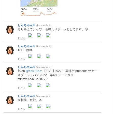
しんちゃん®
@susamishin
走り終えてシャワーも終わりボーッとしてます。😦
15:03
しんちゃん®
@susamishin
TOJ 観戦
15:07
しんちゃん®
@susamishin
👍 on
@YouTube
: 【LIVE】5/22 三菱地所 presents ツアー・
オブ・ジャパン 2022 第4ステージ 東京
https://t.co/nlBo3rf7ZP
15:11
しんちゃん®
@susamishin
大相撲、観戦。🔥
16:07