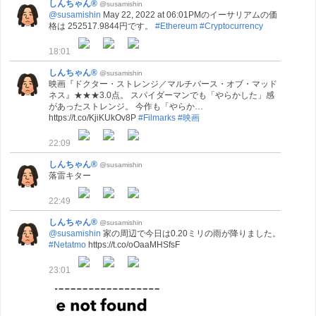
しんちゃん®
@susamishin
@susamishin
May 22, 2022 at 06:01PMのイーサリアムの価
格は 252517.9844円です。
#Ethereum
#Cryptocurrency
18:01
しんちゃん®
@susamishin
映画『ドクター・ストレンジ／マルチバース・オブ・マッド
ネス』★★★3.0点。 スパイダーマンでも「やらかした」感
があったストレンジ。 今作も「やらか…
https://t.co/KjiKUkOv8P
#Filmarks
#映画
22:09
しんちゃん®
@susamishin
落雷キター
22:49
しんちゃん®
@susamishin
@susamishin
家の周辺で今日は0.20ミリの雨が降りました。
#Netatmo
https://t.co/oOaaMHSfsF
23:01