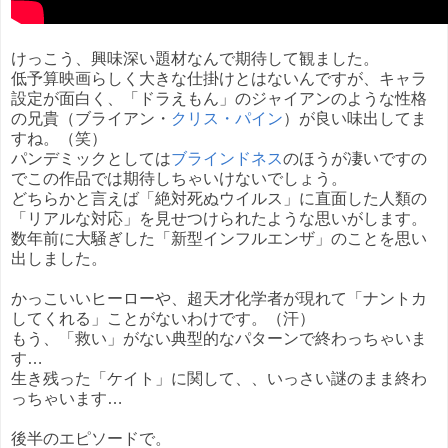
けっこう、興味深い題材なんで期待して観ました。
低予算映画らしく大きな仕掛けとはないんですが、キャラ
設定が面白く、「ドラえもん」のジャイアンのような性格
の兄貴（ブライアン・
クリス・パイン
）が良い味出してま
すね。（笑）
パンデミックとしては
ブラインドネス
のほうが凄いですの
でこの作品では期待しちゃいけないでしょう。
どちらかと言えば「絶対死ぬウイルス」に直面した人類の
「リアルな対応」を見せつけられたような思いがします。
数年前に大騒ぎした「新型インフルエンザ」のことを思い
出しました。
かっこいいヒーローや、超天才化学者が現れて「ナントカ
してくれる」ことがないわけです。（汗）
もう、「救い」がない典型的なパターンで終わっちゃいま
す…
生き残った「ケイト」に関して、、いっさい謎のまま終わ
っちゃいます…
後半のエピソードで。