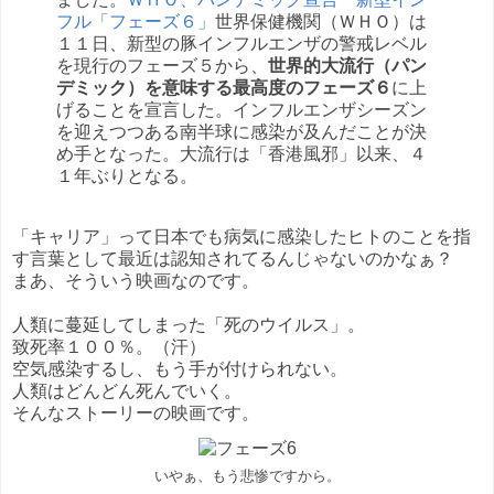
フル「フェーズ６」
世界保健機関（ＷＨＯ）は
１１日、新型の豚インフルエンザの警戒レベル
を現行のフェーズ５から、
世界的大流行（パン
デミック）を意味する最高度のフェーズ６
に上
げることを宣言した。インフルエンザシーズン
を迎えつつある南半球に感染が及んだことが決
め手となった。大流行は「香港風邪」以来、４
１年ぶりとなる。
「キャリア」って日本でも病気に感染したヒトのことを指
す言葉として最近は認知されてるんじゃないのかなぁ？
まあ、そういう映画なのです。
人類に蔓延してしまった「死のウイルス」。
致死率１００％。（汗）
空気感染するし、もう手が付けられない。
人類はどんどん死んでいく。
そんなストーリーの映画です。
いやぁ、もう悲惨ですから。