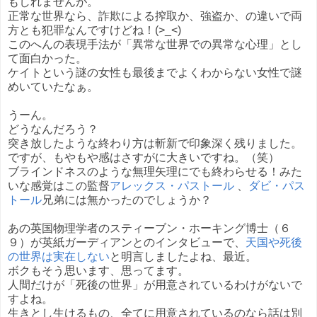
もしれませんが。
正常な世界なら、詐欺による搾取か、強盗か、の違いで両
方とも犯罪なんですけどね！(>_<)
このへんの表現手法が「異常な世界での異常な心理」とし
て面白かった。
ケイトという謎の女性も最後までよくわからない女性で謎
めいていたなぁ。
うーん。
どうなんだろう？
突き放したような終わり方は斬新で印象深く残りました。
ですが、もやもや感はさすがに大きいですね。（笑）
ブラインドネスのような無理矢理にでも終わらせる！みた
いな感覚はこの監督
アレックス・パストール
、
ダビ・パス
トール
兄弟には無かったのでしょうか？
あの英国物理学者のスティーブン・ホーキング博士（６
９）が英紙ガーディアンとのインタビューで、
天国や死後
の世界は実在しない
と明言しましたよね、最近。
ボクもそう思います、思ってます。
人間だけが「死後の世界」が用意されているわけがないで
すよね。
生きとし生けるもの、全てに用意されているのなら話は別