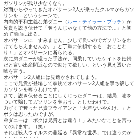
ガソリンが残り少なくなり。
対面からやってきたオバサーン2人が乗ったクルマからガソ
リンを…というシーンで。
内向的平和主義な弟ダニー（
ルー・テイラー・プッチ
）が
兄貴を説き伏せて「奪うんじゃなくて他の方法で…」と初
めて前面に出る。
オバサーンに「すみません、少しで良いのでガソリンをわ
けてもらえませんか。」と丁重に依頼するも「おことわ
り！」とオバサーンに断られる。
次に弟ダニーが獲った手法が、同乗していたケイトを妊婦
だと言い出産間近なので助けて欲しい、という見え透いた
嘘を言う。
オバサーン2人組には見透かされてしまう。
ここで兄貴が登場して拳銃でオバサーン2人組を撃ち殺して
ガソリンを奪うわけです。
さて、説き伏せることにしくじったダニーは、結局、嘘を
ついて騙してガソリンを奪おう、としたわけで。
力ずくで奪った兄貴ブライアンと「大差ないやんけ。」と
ボクは思ったのですが。
弟ダニーは「ボクは兄貴とは違う！」みたいなことを言っ
てのけます。（笑）
それは殺人ウイルスの蔓延る「異常な世界」では違うのか