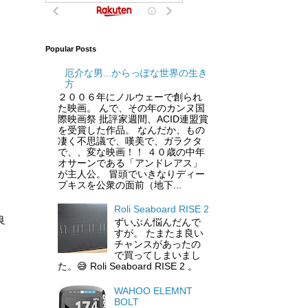
Popular Posts
厄介な男...からっぽな世界の生き
方
２００６年にノルウェーで創られ
た映画。 んで、その年のカンヌ国
際映画祭 批評家週間、ACID連盟賞
を受賞した作品。 なんだか、もの
凄く不思議で、嘆美で、ガラクタ
で、、変な映画！！ ４０歳の中年
オサーンである「アンドレアス」
が主人公。 冒頭でいきなりディー
プキスを公衆の面前（地下...
Roli Seaboard RISE 2
良
ずいぶん悩んだんで
すが。 たまたま良い
チャンスがあったの
で買ってしまいまし
た。😅 Roli Seaboard RISE 2 。
WAHOO ELEMNT
BOLT