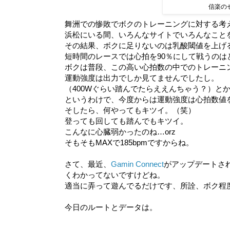
信楽の
舞洲での惨敗でボクのトレーニングに対する考
浜松にいる間、いろんなサイトでいろんなこと
その結果、ボクに足りないのは乳酸閾値を上げ
短時間のレースでは心拍を90％にして戦うのは
ボクは普段、この高い心拍数の中でのトレーニ
運動強度は出力でしか見てませんでしたし。
（400Wぐらい踏んでたらええんちゃう？）と
というわけで、今度からは運動強度は心拍数値
そしたら、何やってもキツイ。（笑）
登っても回しても踏んでもキツイ。
こんなに心臓弱かったのね…orz
そもそもMAXで185bpmですからね。
さて、最近、
Gamin Connect
がアップデートさ
くわかってないですけどね。
適当に弄って遊んでるだけです、所詮、ボク程
今日のルートとデータは。