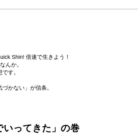
6β) Quick Shin! 倍速で生きよう！
話なんか。
想です。
気づかない」が信条。
でいってきた」の巻