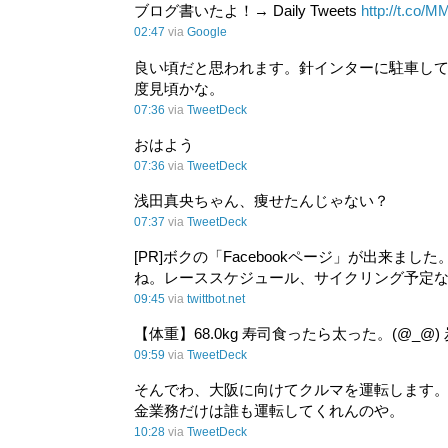
ブログ書いたよ！→ Daily Tweets
http://t.co/
02:47
via
Google
良い頃だと思われます。針インターに駐車して
度見頃かな。
07:36
via
TweetDeck
おはよう
07:36
via
TweetDeck
浅田真央ちゃん、痩せたんじゃない？
07:37
via
TweetDeck
[PR]ボクの「Facebookページ」が出来ました。
ね。レーススケジュール、サイクリング予定
09:45
via
twittbot.net
【体重】68.0kg 寿司食ったら太った。(@_@
09:59
via
TweetDeck
そんでわ、大阪に向けてクルマを運転します。
金業務だけは誰も運転してくれんのや。
10:28
via
TweetDeck