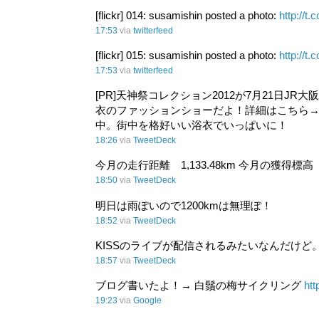
[flickr] 014: susamishin posted a photo:
http://
17:53
via
twitterfeed
[flickr] 015: susamishin posted a photo:
http://t.
17:53
via
twitterfeed
[PR]天神祭コレクション2012が7月21日
衣のファッションショーだよ！詳細はこちら
中。街中を格好いい浴衣でいっぱいに！
18:26
via
TweetDeck
今月の走行距離 1,133.48km 今月の獲得標高 10
18:50
via
TweetDeck
明日は雨ぽいので1200kmは無理ぽ！
18:52
via
TweetDeck
KISSのライブが配信されるみたいなんだけど
18:57
via
TweetDeck
ブログ書いたよ！→ 白鬚の梅サイクリング
ht
19:23
via
Google