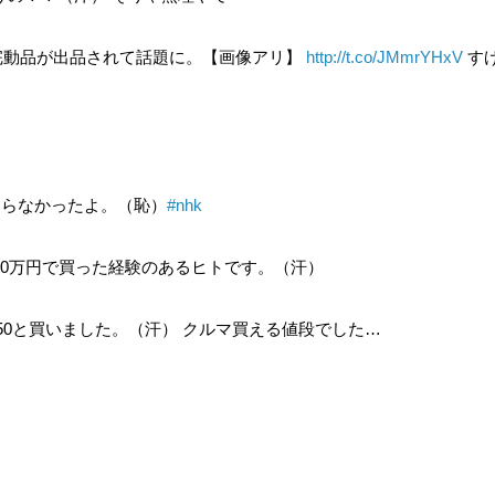
28k箱付き完動品が出品されて話題に。【画像アリ】
http://t.co/JMmrYHxV
す
知らなかったよ。（恥）
#nhk
込みで60万円で買った経験のあるヒトです。（汗）
 900 950と買いました。（汗） クルマ買える値段でした…