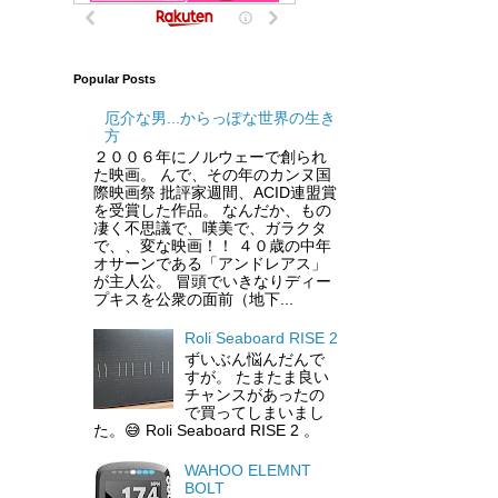
Popular Posts
厄介な男...からっぽな世界の生き
方
２００６年にノルウェーで創られ
た映画。 んで、その年のカンヌ国
際映画祭 批評家週間、ACID連盟賞
を受賞した作品。 なんだか、もの
凄く不思議で、嘆美で、ガラクタ
で、、変な映画！！ ４０歳の中年
オサーンである「アンドレアス」
が主人公。 冒頭でいきなりディー
プキスを公衆の面前（地下...
Roli Seaboard RISE 2
ずいぶん悩んだんで
すが。 たまたま良い
チャンスがあったの
で買ってしまいまし
た。😅 Roli Seaboard RISE 2 。
WAHOO ELEMNT
BOLT