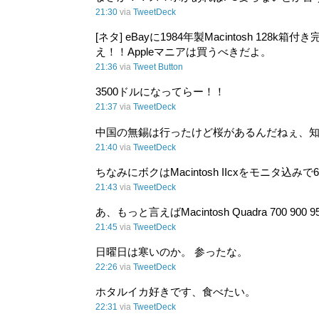
21:30
via
TweetDeck
[ネタ] eBayに1984年製Macintosh 1
え！！Appleマニアは買うべきだよ。
21:36
via
Tweet Button
3500ドルになってらー！！
21:37
via
TweetDeck
中国の無錫は行ったけど桜があるんだねぇ、
21:40
via
TweetDeck
ちなみにボクはMacintosh IIcxをモニタ
21:43
via
TweetDeck
あ、もっと言えばMacintosh Quadra 700
21:45
via
TweetDeck
日曜日は寒いのか。 参ったな。
22:26
via
TweetDeck
ホタルイカ好きです、食べたい。
22:31
via
TweetDeck