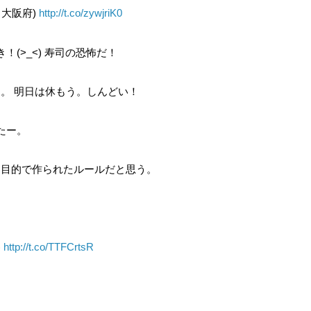
 大阪府)
http://t.co/zywjriK0
(>_<) 寿司の恐怖だ！
。 明日は休もう。しんどい！
たー。
る目的で作られたルールだと思う。
)
http://t.co/TTFCrtsR