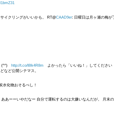
MM1bmZ31
サイクリングがいいかも。 RT@
CAAD9er
: 日曜日は月ヶ瀬の梅が
(^^)
http://t.co/l8Ik4R8m
よかったら「いいね！」してください
などなど公開シテマス。
) 炭水化物おそるべし！
 ああーーいやだなー 自分で運転するのは大嫌いなんだが。 月末