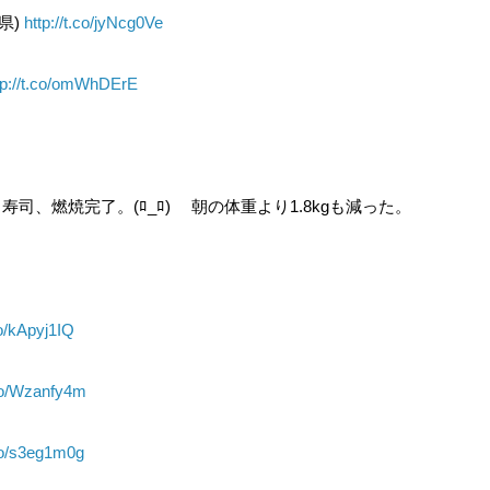
県)
http://t.co/jyNcg0Ve
tp://t.co/omWhDErE
) 寿司、燃焼完了。(ﾛ_ﾛ)ゞ 朝の体重より1.8kgも減った。
co/kApyj1IQ
.co/Wzanfy4m
.co/s3eg1m0g