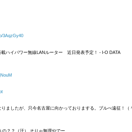
.co/3AqzGy40
ハイパワー無線LANルーター 近日発表予定！ - I-O DATA
CiqNouM
pt
くなりましたが、只今名古屋に向かっておりまする。ブルべ遠征！（
うの？？（汗） そりゃ無理やでー