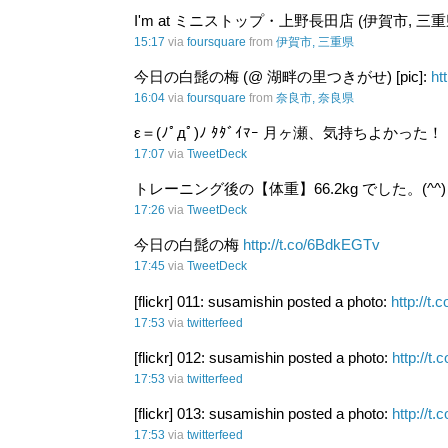
I'm at ミニストップ・上野長田店 (伊賀市, 三重
15:17
via
foursquare
from
伊賀市, 三重県
今日の白髭の梅 (@ 湖畔の里つきがせ) [pic]:
ht
16:04
via
foursquare
from
奈良市, 奈良県
ε＝(ﾉﾟдﾟ)ﾉ ﾀﾀﾞｲﾏｰ 月ヶ瀬、気持ちよかった！
17:07
via
TweetDeck
トレーニング後の【体重】66.2kg でした。(^^
17:26
via
TweetDeck
今日の白髭の梅
http://t.co/6BdkEGTv
17:45
via
TweetDeck
[flickr] 011: susamishin posted a photo:
http://t.
17:53
via
twitterfeed
[flickr] 012: susamishin posted a photo:
http://t
17:53
via
twitterfeed
[flickr] 013: susamishin posted a photo:
http://t
17:53
via
twitterfeed