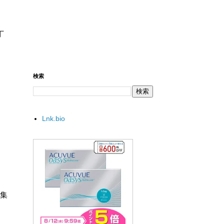
丁
検索
Lnk.bio
の集