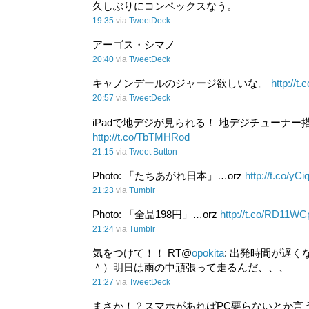
久しぶりにコンペックスなう。
19:35
via
TweetDeck
アーゴス・シマノ
20:40
via
TweetDeck
キャノンデールのジャージ欲しいな。
http://t
20:57
via
TweetDeck
iPadで地デジが見られる！ 地デジチューナー搭載
http://t.co/TbTMHRod
21:15
via
Tweet Button
Photo: 「たちあがれ日本」…orz
http://t.co/y
21:23
via
Tumblr
Photo: 「全品198円」…orz
http://t.co/RD11WC
21:24
via
Tumblr
気をつけて！！ RT@
opokita
: 出発時間が遅
＾）明日は雨の中頑張って走るんだ、、、
21:27
via
TweetDeck
まさか！？スマホがあればPC要らないとか言