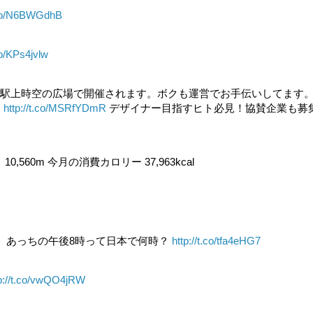
t.co/N6BWGdhB
co/KPs4jvlw
JR大阪駅上時空の広場で開催されます。ボクも運営でお手伝いしてます
→
http://t.co/MSRfYDmR
デザイナー目指すヒト必見！協賛企業も募
,560m 今月の消費カロリー 37,963kcal
。 あっちの午後8時って日本で何時？
http://t.co/tfa4eHG7
tp://t.co/vwQO4jRW