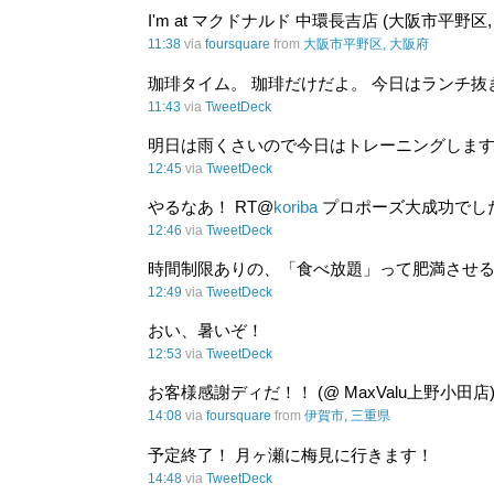
I'm at マクドナルド 中環長吉店 (大阪市平野区,
11:38
via
foursquare
from
大阪市平野区, 大阪府
珈琲タイム。 珈琲だけだよ。 今日はランチ抜き！
11:43
via
TweetDeck
明日は雨くさいので今日はトレーニングします
12:45
via
TweetDeck
やるなあ！ RT@
koriba
プロポーズ大成功でし
12:46
via
TweetDeck
時間制限ありの、「食べ放題」って肥満させ
12:49
via
TweetDeck
おい、暑いぞ！
12:53
via
TweetDeck
お客様感謝ディだ！！ (@ MaxValu上野小田店
14:08
via
foursquare
from
伊賀市, 三重県
予定終了！ 月ヶ瀬に梅見に行きます！
14:48
via
TweetDeck