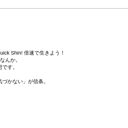
6β) Quick Shin! 倍速で生きよう！
話なんか。
想です。
気づかない」が信条。