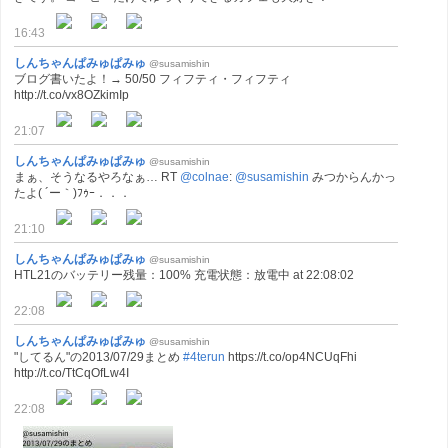
16:43
しんちゃんぱみゅぱみゅ
@susamishin
ブログ書いたよ！→ 50/50 フィフティ・フィフティ
http://t.co/vx8OZkimIp
21:07
しんちゃんぱみゅぱみゅ
@susamishin
まぁ、そうなるやろなぁ… RT
@colnae
:
@susamishin
みつからんかっ
たよ( ´ー｀)ﾌｩｰ．．．
21:10
しんちゃんぱみゅぱみゅ
@susamishin
HTL21のバッテリー残量：100% 充電状態：放電中 at 22:08:02
22:08
しんちゃんぱみゅぱみゅ
@susamishin
"してるん"の2013/07/29まとめ
#4terun
https://t.co/op4NCUqFhi
http://t.co/TtCqOfLw4I
22:08