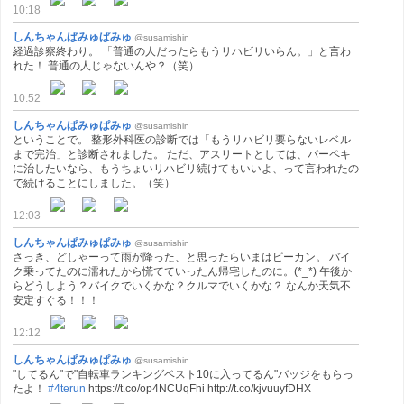
10:18
しんちゃんぱみゅぱみゅ
@susamishin
経過診察終わり。 「普通の人だったらもうリハビリいらん。」と言わ
れた！ 普通の人じゃないんや？（笑）
10:52
しんちゃんぱみゅぱみゅ
@susamishin
ということで。 整形外科医の診断では「もうリハビリ要らないレベル
まで完治」と診断されました。 ただ、アスリートとしては、パーペキ
に治したいなら、もうちょいリハビリ続けてもいいよ、って言われたの
で続けることにしました。（笑）
12:03
しんちゃんぱみゅぱみゅ
@susamishin
さっき、どしゃーって雨が降った、と思ったらいまはピーカン。 バイ
ク乗ってたのに濡れたから慌てていったん帰宅したのに。(*_*) 午後か
らどうしよう？バイクでいくかな？クルマでいくかな？ なんか天気不
安定すぐる！！！
12:12
しんちゃんぱみゅぱみゅ
@susamishin
"してるん"で"自転車ランキングベスト10に入ってるん"バッジをもらっ
たよ！
#4terun
https://t.co/op4NCUqFhi http://t.co/kjvuuyfDHX