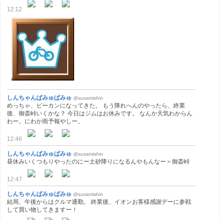
12:12
しんちゃんぱみゅぱみゅ
@susamishin
めっちゃ、ピーカンになってきた。 もう降れへんのやったら、終業
後、御斎峠いくかな？ 今日はジムはお休みです。 なんか天気わからん
わー。にわか雨予報やしー。
12:46
しんちゃんぱみゅぱみゅ
@susamishin
昼休みいくつもりやったのにー土砂降りになるんやもんなー＞御斎峠
12:47
しんちゃんぱみゅぱみゅ
@susamishin
結局、午後からはクルマ通勤。 終業後、イオンお客様感謝デーに参戦
して買い物してきますー！