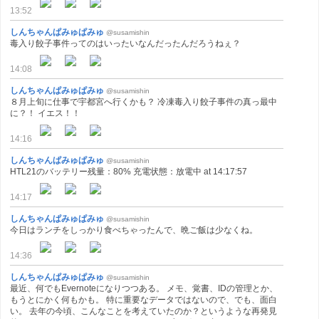
13:52
しんちゃんぱみゅぱみゅ
@susamishin
毒入り餃子事件ってのはいったいなんだったんだろうねぇ？
14:08
しんちゃんぱみゅぱみゅ
@susamishin
８月上旬に仕事で宇都宮へ行くかも？ 冷凍毒入り餃子事件の真っ最中
に？！ イエス！！
14:16
しんちゃんぱみゅぱみゅ
@susamishin
HTL21のバッテリー残量：80% 充電状態：放電中 at 14:17:57
14:17
しんちゃんぱみゅぱみゅ
@susamishin
今日はランチをしっかり食べちゃったんで、晩ご飯は少なくね。
14:36
しんちゃんぱみゅぱみゅ
@susamishin
最近、何でもEvernoteになりつつある。 メモ、覚書、IDの管理とか、
もうとにかく何もかも。 特に重要なデータではないので、でも、面白
い。 去年の今頃、こんなことを考えていたのか？というような再発見