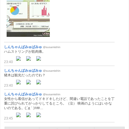
しんちゃんぱみゅぱみゅ
@susamishin
ハムストリングが筋肉痛。
23:40
しんちゃんぱみゅぱみゅ
@susamishin
猪木は観光だったのでわ？
23:40
しんちゃんぱみゅぱみゅ
@susamishin
女性から着信があってドキドキしたけど、間違い電話であったことを丁
重に詫びられてがっかりしてるところ。（泣） 映画のようにはいかな
いのである。(;´д｀)ﾄﾎﾎ…
23:45