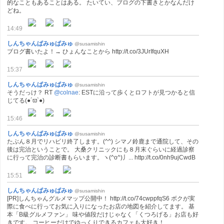
的なこともあることはある。 たいてい、ブログの下書きとかなんだけ
どね。
14:49
しんちゃんぱみゅぱみゅ
@susamishin
ブログ書いたよ！→ ひょんなことから http://t.co/3JUrIfquXH
15:37
しんちゃんぱみゅぱみゅ
@susamishin
そうだっけ？ RT
@colnae
: ESTに沿って歩くとロフトが見つかると信
じてる(●´ϖ`●)
15:46
しんちゃんぱみゅぱみゅ
@susamishin
たぶん８月でリハビリ終了します。(^^) シマノ鈴鹿まで通院して、その
後は完治ということで。 大桑クリニックにも８月末ぐらいに経過診察
に行って完治の診断書もらいます。ヽ(^o^)丿... http://t.co/0nh9ujCwdB
15:51
しんちゃんぱみゅぱみゅ
@susamishin
[PR]しんちゃんグルメマップ公開中！ http://t.co/74cwppfqS6 ボクが実
際に食べに行ってお気に入りになったお店の地図を紹介してます。 基
本「B級グルメファン」 味や値段だけじゃなく「くつろげる」お店も好
きです。 コーヒーだけでゆっくりできるカフェも大好き！