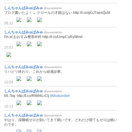
しんちゃんぱみゅぱみゅ
@susamishin
ブログ書いたよ！→ クロールの才能はない http://t.co/gGJ7qesQuM
08:32
しんちゃんぱみゅぱみゅ
@susamishin
I'm at おおすみ整形外科 http://t.co/UmpCuRyWmd
10:03
しんちゃんぱみゅぱみゅ
@susamishin
リハビリ終わり。これから経過診察。
10:04
しんちゃんぱみゅぱみゅ
@susamishin
66.7kg: http://t.co/RtWI4LrClj
#kilokundiet
10:13
しんちゃんぱみゅぱみゅ
@susamishin
やはり、深睡眠ゼロが効いてきて眠いです。どれだけ寝てもゼロは眠い
のです。