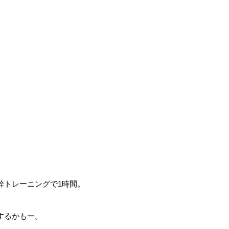
幹トレーニングで1時間。
するかもー。