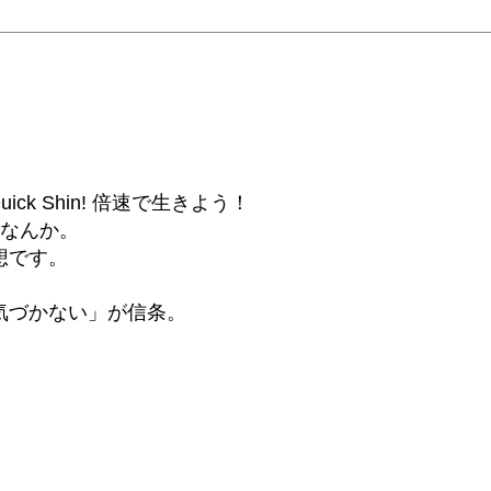
6β) Quick Shin! 倍速で生きよう！
話なんか。
想です。
気づかない」が信条。