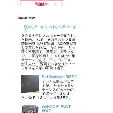
Popular Posts
厄介な男...からっぽな世界の生き
方
２００６年にノルウェーで創られ
た映画。 んで、その年のカンヌ国
際映画祭 批評家週間、ACID連盟賞
を受賞した作品。 なんだか、もの
凄く不思議で、嘆美で、ガラクタ
で、、変な映画！！ ４０歳の中年
オサーンである「アンドレアス」
が主人公。 冒頭でいきなりディー
プキスを公衆の面前（地下...
Roli Seaboard RISE 2
ずいぶん悩んだんで
すが。 たまたま良い
チャンスがあったの
で買ってしまいまし
た。😅 Roli Seaboard RISE 2 。
WAHOO ELEMNT
BOLT