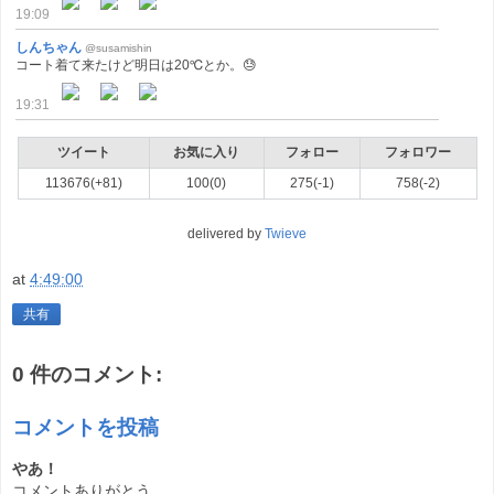
19:09
しんちゃん
@susamishin
コート着て来たけど明日は20℃とか。😓
19:31
ツイート
お気に入り
フォロー
フォロワー
113676(+81)
100(0)
275(-1)
758(-2)
delivered by
Twieve
at
4:49:00
共有
0 件のコメント:
コメントを投稿
やあ！
コメントありがとう。