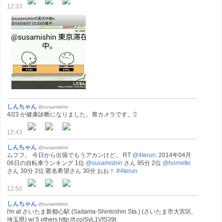
12:33
しんちゃん
@susamishin
4/23 が健康診断になりました。胃カメラです。󾌿
12:43
しんちゃん
@susamishin
ムフフ。 今日から出張でもうアカンけど。 RT
@4terun
: 2014年04月
06日の自転車ランキング 1位
@susamishin
さん 95分 2位
@hornetkr
さん 30分 2位 匿名希望さん 30分 おお！
#4terun
12:50
しんちゃん
@susamishin
I'm at さいたま新都心駅 (Saitama-Shintoshin Sta.) (さいたま市大宮区,
埼玉県) w/ 5 others http://t.co/SyL1VfS39t