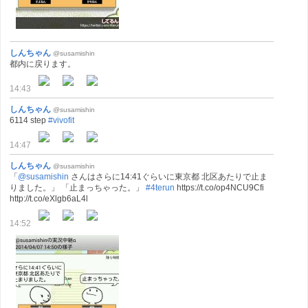
しんちゃん
@susamishin
都内に戻ります。
14:43
しんちゃん
@susamishin
6114 step
#vivofit
14:47
しんちゃん
@susamishin
「
@susamishin
さんはさらに14:41ぐらいに東京都 北区あたりで止ま
りました。」 「止まっちゃった。」
#4terun
https://t.co/op4NCU9Cfi
http://t.co/eXlgb6aL4l
14:52