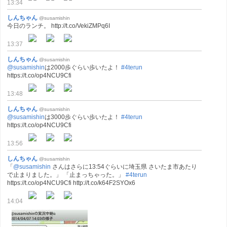
13:34
しんちゃん
@susamishin
今日のランチ。 http://t.co/VekiZMPq6I
13:37
しんちゃん
@susamishin
@susamishin
は2000歩ぐらい歩いたよ！
#4terun
https://t.co/op4NCU9Cfi
13:48
しんちゃん
@susamishin
@susamishin
は3000歩ぐらい歩いたよ！
#4terun
https://t.co/op4NCU9Cfi
13:56
しんちゃん
@susamishin
「
@susamishin
さんはさらに13:54ぐらいに埼玉県 さいたま市あたり
で止まりました。」 「止まっちゃった。」
#4terun
https://t.co/op4NCU9Cfi http://t.co/k64F2SYOx6
14:04