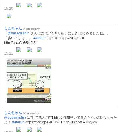
15:20
しんちゃん
@susamishin
「
@susamishin
さんは次に15:18ぐらいに歩きはじめましたね。」
「歩いてます。」
#4terun
https://t.co/op4NCU9Cfi
http://t.co/CrGRe9iSil
15:21
しんちゃん
@susamishin
@susamishin
は"してるん"で"1日に1時間歩いてるん"バッジをもらった
よ！
#4terun
https://t.co/op4NCU9Cfi http://t.co/PsVTlYyrgk