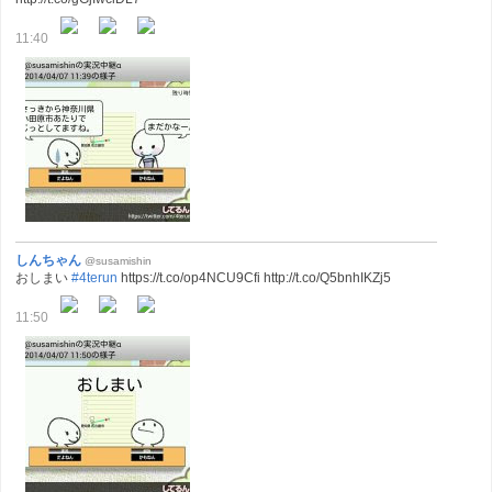
11:40
しんちゃん
@susamishin
おしまい
#4terun
https://t.co/op4NCU9Cfi http://t.co/Q5bnhIKZj5
11:50