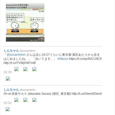
しんちゃん
@susamishin
「
@susamishin
さんは次に16:27ぐらいに東京都 港区あたりから歩き
はじめましたね。」 「歩いてます。」
#4terun
https://t.co/op4NCU9Cfi
http://t.co/YVt9jHW7mB
16:29
しんちゃん
@susamishin
I'm at 赤坂サカス (akasaka Sacas) (港区, 東京都) http://t.co/Ownr6fJwv0
16:32