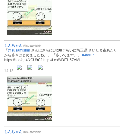
しんちゃん
@susamishin
「
@susamishin
さんはさらに14:08ぐらいに埼玉県 さいたま市あたり
から歩きはじめましたね。」 「歩いてます。」
#4terun
https://t.co/op4NCU9Cfi http://t.co/M3lTH5ZAML
14:13
しんちゃん
@susamishin