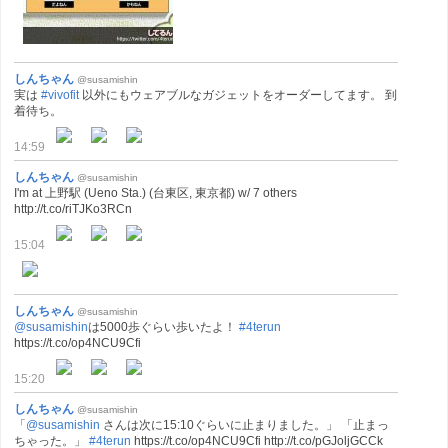
しんちゃん
@susamishin
実は
#vivofit
以外にもウェアブルなガジェットをオーダーしてます。 到
着待ち。
14:59
しんちゃん
@susamishin
I'm at 上野駅 (Ueno Sta.) (台東区, 東京都) w/ 7 others
http://t.co/riTJKo3RCn
15:04
しんちゃん
@susamishin
@susamishin
は5000歩ぐらい歩いたよ！
#4terun
https://t.co/op4NCU9Cfi
15:20
しんちゃん
@susamishin
「
@susamishin
さんは次に15:10ぐらいに止まりました。」 「止まっ
ちゃった。」
#4terun
https://t.co/op4NCU9Cfi http://t.co/pGJoljGCCk