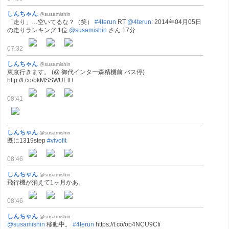
しんちゃん
@susamishin
「走り」…空いてるな？（笑）
#4terun
RT
@4terun
: 2014年04月05日
の走りランキング 1位
@susamishin
さん 17分
07:32
しんちゃん
@susamishin
東京行きます。 (@ 御代インター森精機前 バス停)
http://t.co/bkMSSWUElH
08:41
しんちゃん
@susamishin
既に1319step
#vivofit
08:46
しんちゃん
@susamishin
飛行機が消えて1ヶ月かあ。
08:46
しんちゃん
@susamishin
@susamishin
移動中。
#4terun
https://t.co/op4NCU9Cfi