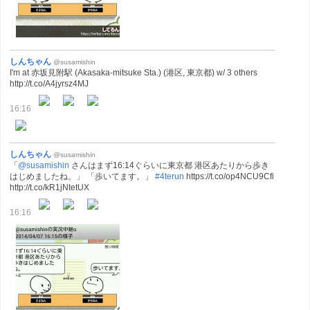
しんちゃん
@susamishin
I'm at 赤坂見附駅 (Akasaka-mitsuke Sta.) (港区, 東京都) w/ 3 others
http://t.co/A4jyrsz4MJ
16:16
しんちゃん
@susamishin
「
@susamishin
さんはまず16:14ぐらいに東京都 港区あたりから歩き
はじめましたね。」 「歩いてます。」
#4terun
https://t.co/op4NCU9Cfi
http://t.co/kR1jNtetUX
16:16