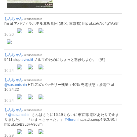
しんちゃん
@susamishin
I'm at アパヴィラホテル赤坂見附 (港区, 東京都) http://t.co/xNd4gYAz9h
16:20
しんちゃん
@susamishin
9411 step
#vivofit
ノルマのためにちょっと散歩しよか。（笑）
16:24
しんちゃん
@susamishin
@susamishin
HTL21のバッテリー残量：40% 充電状態：放電中 at
16:24:22
16:24
しんちゃん
@susamishin
「
@susamishin
さんはさらに16:19ぐらいに東京都 港区あたりで止ま
りました。」 「止まっちゃった。」
#4terun
https://t.co/op4NCU9Cfi
http://t.co/B3L6FV96ym
16:29