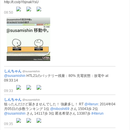
http://t.co/pYbjnakYsU
08:50
しんちゃん
@susamishin
@susamishin
HTL21のバッテリー残量：80% 充電状態：放電中 at
09:33:14
09:33
しんちゃん
@susamishin
狙ったんだけど届きませんでした！ 強豪多し！ RT
@4terun
: 2014年04
月05日の歩数ランキング 1位
@niboshi69
さん 15043歩 2位
@susamishin
さん 14117歩 3位 匿名希望さん 13387歩
#4terun
09:35