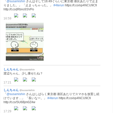
「
@susamishin
さんはそして16:49ぐらいに東京都 港区あたりで止ま
りました。」 「止まっちゃった。」
#4terun
https://t.co/op4NCU9Cfi
http://t.co/jRbnc6SVPo
16:59
しんちゃん
@susamishin
渡辺ちゃん、少し痩せたね？
17:21
しんちゃん
@susamishin
「
@susamishin
さんはしばらく東京都 港区あたりでスマホを放置し続
けています…」 「長いなー。」
#4terun
https://t.co/op4NCU9Cfi
http://t.co/SU6Bjm0Z4w
17:29