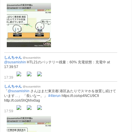
しんちゃん
@susamishin
@susamishin
HTL21のバッテリー残量：60% 充電状態：充電中 at
17:39:57
17:39
しんちゃん
@susamishin
「
@susamishin
さんはまだ東京都 港区あたりでスマホを放置し続けて
います…」 「長いなー。」
#4terun
https://t.co/op4NCU9Cfi
http://t.co/o5hQhhv0ag
17:59