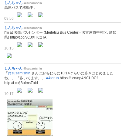
しんちゃん
@susamishin
高速バスで移動中。
09:56
しんちゃん
@susamishin
I'm at 名鉄バスセンター (Meitetsu Bus Center) (名古屋市中村区, 愛知
県) http://t.co/vCJXFiC2TA
10:15
しんちゃん
@susamishin
「
@susamishin
さんはおもむろに10:14ぐらいに歩きはじめました
ね。」 「歩いてます。」
#4terun
https://t.co/op4NCU9Cfi
http://t.co/j8ulmsZotd
10:17