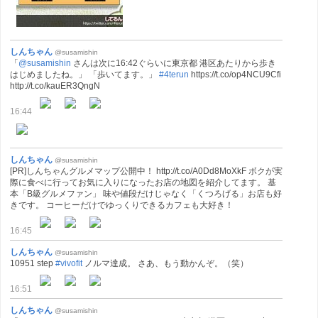
しんちゃん
@susamishin
「
@susamishin
さんは次に16:42ぐらいに東京都 港区あたりから歩き
はじめましたね。」 「歩いてます。」
#4terun
https://t.co/op4NCU9Cfi
http://t.co/kauER3QngN
16:44
しんちゃん
@susamishin
[PR]しんちゃんグルメマップ公開中！ http://t.co/A0Dd8MoXkF ボクが実
際に食べに行ってお気に入りになったお店の地図を紹介してます。 基
本「B級グルメファン」 味や値段だけじゃなく「くつろげる」お店も好
きです。 コーヒーだけでゆっくりできるカフェも大好き！
16:45
しんちゃん
@susamishin
10951 step
#vivofit
ノルマ達成。 さあ、もう動かんぞ。（笑）
16:51
しんちゃん
@susamishin