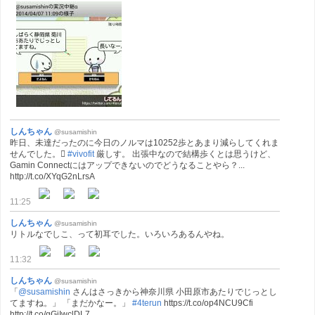
しんちゃん
@susamishin
昨日、未達だったのに今日のノルマは10252歩とあまり減らしてくれま
せんでした。󾍀
#vivofit
厳しす。 出張中なので結構歩くとは思うけど、
Gamin Connectにはアップできないのでどうなることやら？...
http://t.co/XYqG2nLrsA
11:25
しんちゃん
@susamishin
リトルなでしこ、って初耳でした。いろいろあるんやね。
11:32
しんちゃん
@susamishin
「
@susamishin
さんはさっきから神奈川県 小田原市あたりでじっとし
てますね。」 「まだかなー。」
#4terun
https://t.co/op4NCU9Cfi
http://t.co/gGjIwclDL7