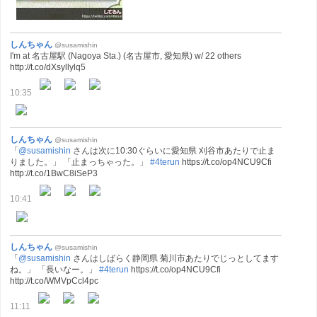
しんちゃん
@susamishin
I'm at 名古屋駅 (Nagoya Sta.) (名古屋市, 愛知県) w/ 22 others
http://t.co/dXsyllylq5
10:35
しんちゃん
@susamishin
「
@susamishin
さんは次に10:30ぐらいに愛知県 刈谷市あたりで止ま
りました。」 「止まっちゃった。」
#4terun
https://t.co/op4NCU9Cfi
http://t.co/1BwC8iSeP3
10:41
しんちゃん
@susamishin
「
@susamishin
さんはしばらく静岡県 菊川市あたりでじっとしてます
ね。」 「長いなー。」
#4terun
https://t.co/op4NCU9Cfi
http://t.co/WMVpCcl4pc
11:11