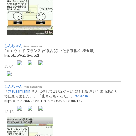
しんちゃん
@susamishin
I'm at ヴィ ド フランス 宮原店 (さいたま市北区, 埼玉県)
http://t.co/RZ7SyxjeZf
13:04
しんちゃん
@susamishin
「
@susamishin
さんはそして13:02ぐらいに埼玉県 さいたま市あたり
で止まりました。」 「止まっちゃった。」
#4terun
https://t.co/op4NCU9Cfi http://t.co/S0CDUniZLG
13:13