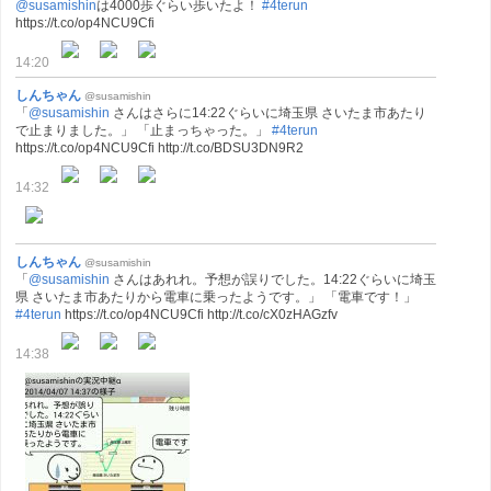
@susamishin
は4000歩ぐらい歩いたよ！
#4terun
https://t.co/op4NCU9Cfi
14:20
しんちゃん
@susamishin
「
@susamishin
さんはさらに14:22ぐらいに埼玉県 さいたま市あたり
で止まりました。」 「止まっちゃった。」
#4terun
https://t.co/op4NCU9Cfi http://t.co/BDSU3DN9R2
14:32
しんちゃん
@susamishin
「
@susamishin
さんはあれれ。予想が誤りでした。14:22ぐらいに埼玉
県 さいたま市あたりから電車に乗ったようです。」 「電車です！」
#4terun
https://t.co/op4NCU9Cfi http://t.co/cX0zHAGzfv
14:38