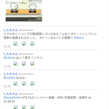
しんちゃん
@susamishin
スマホポジションで行動認識にズレがある？よね？ポケットにしてたら
電車が認識されなかった。 ポケット&カバンが無難？
#4terun
13:24
しんちゃん
@susamishin
@colnae
あら？東京？ニヤリ。
13:31
しんちゃん
@susamishin
@colnae
あはは。
13:33
しんちゃん
@susamishin
@susamishin
HTL21のバッテリー残量：60% 充電状態：放電中 at
13:34:22