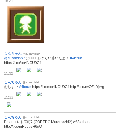
15:21
しんちゃん
@susamishin
@susamishin
は6000歩ぐらい歩いたよ！
#4terun
https://t.co/op4NCU9Cfi
15:32
しんちゃん
@susamishin
おしまい
#4terun
https://t.co/op4NCU9Cfi http://t.co/evOZiLYpvg
15:33
しんちゃん
@susamishin
I'm at コレド室町2 (COREDO Muromachi2) w/ 3 others
http://t.co/mHudbzH6gQ