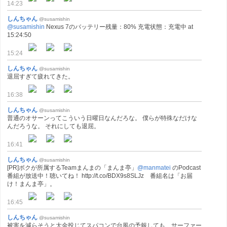
14:23
しんちゃん
@susamishin
@susamishin
Nexus 7のバッテリー残量：80% 充電状態：充電中 at
15:24:50
15:24
しんちゃん
@susamishin
退屈すぎて疲れてきた。
16:38
しんちゃん
@susamishin
普通のオサーンってこういう日曜日なんだろな。 僕らが特殊なだけな
んだろうな。 それにしても退屈。
16:41
しんちゃん
@susamishin
[PR]ボクが所属するTeamまんまの「まんま亭」
@manmatei
のPodcast
番組が放送中！聴いてね！ http://t.co/BDX9s8SLJz 番組名は「お届
け！まんま亭」。
16:45
しんちゃん
@susamishin
被害を減らそうと大金投じてスパコンで台風の予報しても、サーファー