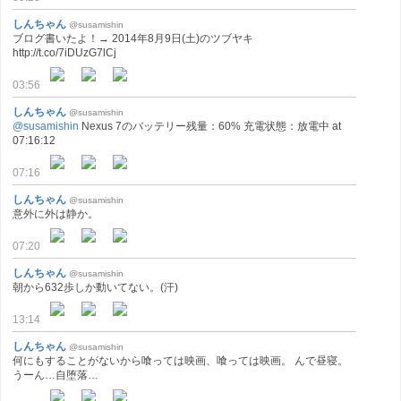
しんちゃん
@susamishin
ブログ書いたよ！→ 2014年8月9日(土)のツブヤキ
http://t.co/7iDUzG7lCj
03:56
しんちゃん
@susamishin
@susamishin
Nexus 7のバッテリー残量：60% 充電状態：放電中 at
07:16:12
07:16
しんちゃん
@susamishin
意外に外は静か。
07:20
しんちゃん
@susamishin
朝から632歩しか動いてない。(汗)
13:14
しんちゃん
@susamishin
何にもすることがないから喰っては映画、喰っては映画。 んで昼寝。
うーん…自堕落…