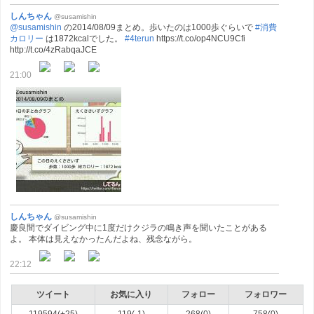
しんちゃん
@susamishin
@susamishin
の2014/08/09まとめ。歩いたのは1000歩ぐらいで
#消費
カロリー
は1872kcalでした。
#4terun
https://t.co/op4NCU9Cfi
http://t.co/4zRabqaJCE
21:00
しんちゃん
@susamishin
慶良間でダイビング中に1度だけクジラの鳴き声を聞いたことがある
よ。 本体は見えなかったんだよね、残念ながら。
22:12
ツイート
お気に入り
フォロー
フォロワー
119594(+25)
119(-1)
268(0)
758(0)