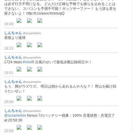
は必ず行方不明になる。 どんだけ正確な予報でも彼らを止めることは
できない。 スパコンも予測不可能！ガッツサーファー！ もう誰も君を
探さないよ！ http://t.co/asocXmmugQ
16:49
しんちゃん
@susamishin
昼寝より復帰
18:15
しんちゃん
@susamishin
1724 steps
#vivofit
台風のせいで最低歩数記録樹立や！
19:01
しんちゃん
@susamishin
もう、脚がウズウズ。 明日は朝から走れるんやろな？！ 野山を駆け回
りたいぜぃ！
20:46
しんちゃん
@susamishin
@susamishin
Nexus 7のバッテリー残量：100% 充電状態：充電完了
at 20:58:38
20:58