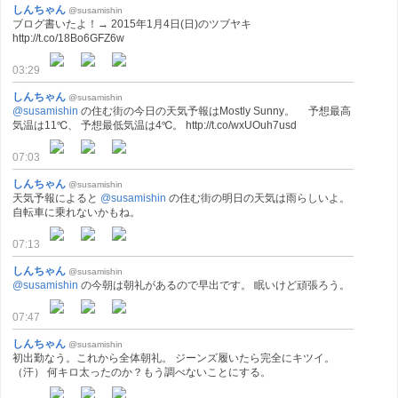
しんちゃん
@susamishin
ブログ書いたよ！→ 2015年1月4日(日)のツブヤキ
http://t.co/18Bo6GFZ6w
03:29
しんちゃん
@susamishin
@susamishin
の住む街の今日の天気予報はMostly Sunny。 予想最高
気温は11℃、 予想最低気温は4℃。 http://t.co/wxUOuh7usd
07:03
しんちゃん
@susamishin
天気予報によると
@susamishin
の住む街の明日の天気は雨らしいよ。
自転車に乗れないかもね。
07:13
しんちゃん
@susamishin
@susamishin
の今朝は朝礼があるので早出です。 眠いけど頑張ろう。
07:47
しんちゃん
@susamishin
初出勤なう。これから全体朝礼。 ジーンズ履いたら完全にキツイ。
（汗） 何キロ太ったのか？もう調べないことにする。