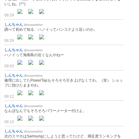
いしね。(^^)
08:29
しんちゃん
@susamishin
調べて初めて知る、ハノイってバンコクより近いのか。
08:29
しんちゃん
@susamishin
ハノイって海南島の近くなんやねー
09:03
しんちゃん
@susamishin
修理に出してたPowerTapもそろそろ引き上げなくてわ。（笑） ショッ
プに預けたままやわ。
09:12
しんちゃん
@susamishin
なんぼなんでもそろそろパワーメーター付けよ。
09:13
しんちゃん
@susamishin
次のスマホはSamsungにしようと思ってたけど、満足度ランキングを