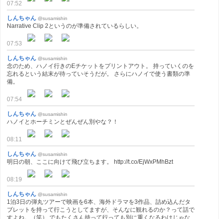
07:52
しんちゃん
@susamishin
Narrative Clip 2というのが準備されているらしい。
07:53
しんちゃん
@susamishin
念のため、ハノイ行きのEチケットをプリントアウト。 持っていくのを
忘れるという結末が待っていそうだが。 さらにハノイで使う書類の準
備。
07:54
しんちゃん
@susamishin
ハノイとホーチミンとぜんぜん別やな？！
08:11
しんちゃん
@susamishin
明日の朝、ここに向けて飛び立ちます。 http://t.co/EjWxPMhBzt
08:19
しんちゃん
@susamishin
1泊3日の弾丸ツアーで映画を6本、海外ドラマを3作品、詰め込んだタ
ブレットを持って行こうとしてますが、そんなに観れるのか？って話で
すよね。（笑） でもたくさん持って行っても別に重くなるわけじゃな