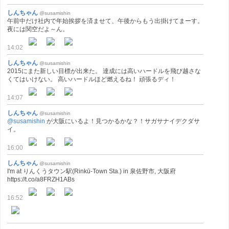
しんちゃん
@susamishin
午前中だけ社内で年始挨拶を済ませて、午後からもう出掛けてまーす。
夜には関空だよ～ん。
14:02
しんちゃん
@susamishin
2015にまた新しい目標が出来た。 達成には高いハードルを飛び越さな
くてはいけない。 高いハードルほど燃えるね！ 頑張るディ！
14:07
しんちゃん
@susamishin
@susamishin
が大阪にいるよ！見つかるかな？！サガサナイデクダサ
イ。
16:00
しんちゃん
@susamishin
I'm at りんくうタウン駅(Rinkū-Town Sta.) in 泉佐野市, 大阪府
https://t.co/a8FRZH1ABs
16:52