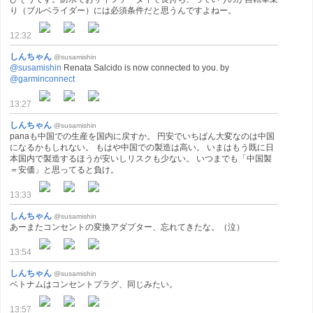
り（ブルベライダー）には必須条件だと思うんですよねー。
12:32
しんちゃん
@susamishin
@susamishin
Renata Salcido is now connected to you. by
@garminconnect
13:27
しんちゃん
@susamishin
panaも中国での生産を国内に戻すか。 円安でいちばん大変なのは中国
になるかもしれない。 もはや中国での製造は高い。 いまはもう既に日
本国内で製造するほうが安いしリスクも少ない。 いつまでも「中国製
＝安価」と思ってると負け。
13:33
しんちゃん
@susamishin
あーまたコンセントの変換アダプター、忘れてきたな。（泣）
13:54
しんちゃん
@susamishin
ベトナムはコンセントプラグ、同じみたい。
13:57