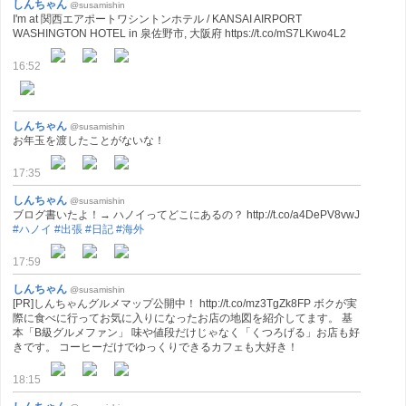
しんちゃん
@susamishin
I'm at 関西エアポートワシントンホテル / KANSAI AIRPORT
WASHINGTON HOTEL in 泉佐野市, 大阪府 https://t.co/mS7LKwo4L2
16:52
しんちゃん
@susamishin
お年玉を渡したことがないな！
17:35
しんちゃん
@susamishin
ブログ書いたよ！→ ハノイってどこにあるの？ http://t.co/a4DePV8vwJ
#ハノイ
#出張
#日記
#海外
17:59
しんちゃん
@susamishin
[PR]しんちゃんグルメマップ公開中！ http://t.co/mz3TgZk8FP ボクが実
際に食べに行ってお気に入りになったお店の地図を紹介してます。 基
本「B級グルメファン」 味や値段だけじゃなく「くつろげる」お店も好
きです。 コーヒーだけでゆっくりできるカフェも大好き！
18:15