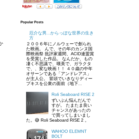
Popular Posts
厄介な男...からっぽな世界の生き
方
か
２００６年にノルウェーで創られ
た映画。 んで、その年のカンヌ国
際映画祭 批評家週間、ACID連盟賞
を受賞した作品。 なんだか、もの
凄く不思議で、嘆美で、ガラクタ
で、、変な映画！！ ４０歳の中年
オサーンである「アンドレアス」
が主人公。 冒頭でいきなりディー
プキスを公衆の面前（地下...
Roli Seaboard RISE 2
ずいぶん悩んだんで
すが。 たまたま良い
チャンスがあったの
で買ってしまいまし
た。😅 Roli Seaboard RISE 2 。
WAHOO ELEMNT
BOLT