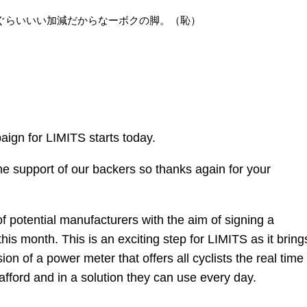
ぐらいいい加減だからなーボクの脚。（恥）
aign for LIMITS starts today.
he support of our backers so thanks again for your
of potential manufacturers with the aim of signing a
is month. This is an exciting step for LIMITS as it bring
sion of a power meter that offers all cyclists the real time
afford and in a solution they can use every day.