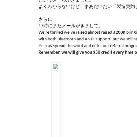
よくわからないけど、まあだいたい「製造契約
さらに
17時にまたメールがきまして。
We’re thrilled we’ve raised almost raised $200K bringi
with
both Bluetooth and ANT+ support, but we still n
Help us spread the word and enter our referral progr
Remember, we will give you $50 credit every time on