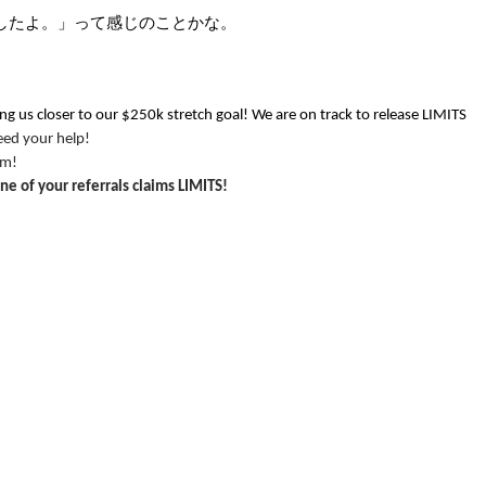
したよ。」って感じのことかな。
ng us closer to our $250k stretch goal! We are on track to release LIMITS
eed your help!
am!
e of your referrals claims LIMITS!