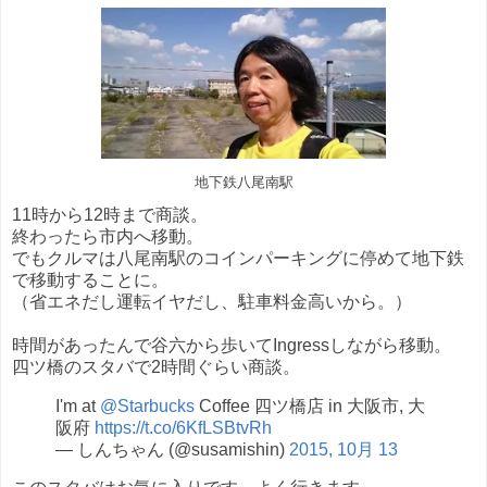
地下鉄八尾南駅
11時から12時まで商談。
終わったら市内へ移動。
でもクルマは八尾南駅のコインパーキングに停めて地下鉄
で移動することに。
（省エネだし運転イヤだし、駐車料金高いから。）
時間があったんで谷六から歩いてIngressしながら移動。
四ツ橋のスタバで2時間ぐらい商談。
I'm at
@Starbucks
Coffee 四ツ橋店 in 大阪市, 大
阪府
https://t.co/6KfLSBtvRh
— しんちゃん (@susamishin)
2015, 10月 13