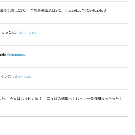
11℃、 予想最低気温は2℃。 https://t.co/4TO9RbZHpU
ulture Club
#shinmusic
moto
#shinmusic
バン・ダンス
#shinmusic
た。 今日はもう休足日！！ 二度目の朝風呂！むっちゃ長時間入ったった！