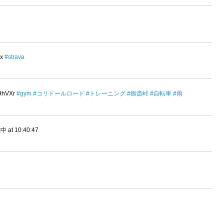
Fx
#strava
9hVXr
#gym
#コリドールロード
#トレーニング
#御斎峠
#自転車
#雨
 10:40:47