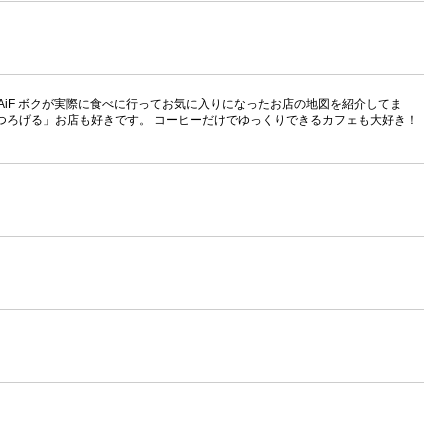
eU3ddCqAiF ボクが実際に食べに行ってお気に入りになったお店の地図を紹介してま
くつろげる」お店も好きです。 コーヒーだけでゆっくりできるカフェも大好き！