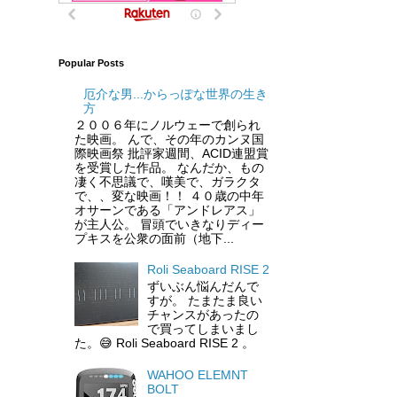
Popular Posts
厄介な男...からっぽな世界の生き
方
２００６年にノルウェーで創られ
た映画。 んで、その年のカンヌ国
際映画祭 批評家週間、ACID連盟賞
を受賞した作品。 なんだか、もの
凄く不思議で、嘆美で、ガラクタ
で、、変な映画！！ ４０歳の中年
オサーンである「アンドレアス」
が主人公。 冒頭でいきなりディー
プキスを公衆の面前（地下...
Roli Seaboard RISE 2
ずいぶん悩んだんで
すが。 たまたま良い
チャンスがあったの
で買ってしまいまし
た。😅 Roli Seaboard RISE 2 。
WAHOO ELEMNT
BOLT