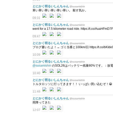
とにかく明るいしんちゃん
@susamishin
寒い寒い寒い寒い寒い寒い。 殺す気か。
09:31
とにかく明るいしんちゃん
@susamishin
went for a 17.5 kilometer road ride. https://t.co/AuaHFmD7
09:47
とにかく明るいしんちゃん
@susamishin
ブログ書いたよ！→ ゴミ当番と100km/日 https://t.co/bKIde
10:09
とにかく明るいしんちゃん
@susamishin
@susamishin
のSOL26はバッテリー残量80%です。：放電中 at
10:40
とにかく明るいしんちゃん
@susamishin
トルタロッソに行ってきます！！ いっぱい買い込むぞ！😀
11:48
とにかく明るいしんちゃん
@susamishin
雨降ってきた
12:07