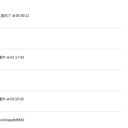
 at 00:30:11
t 01:17:43
t 03:15:42
/Uqay9rBKEr