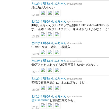
とにかく明るいしんちゃん
@susamishin
脚に力が入らない
12:10
とにかく明るいしんちゃん
@susamishin
[PR]しんちゃんグルメマップ公開中！ https://t.co/
す。 基本「B級グルメファン」 味や値段だけじゃなく「
13:15
とにかく明るいしんちゃん
@susamishin
CDポチリ病、発症。 3枚購入。
14:09
とにかく明るいしんちゃん
@susamishin
60万アクセスあっても60万円貰えるわけではない。
15:27
とにかく明るいしんちゃん
@susamishin
93歳で有罪判決かぁ。まぁ仕方ないけど…
16:09
とにかく明るいしんちゃん
@susamishin
@susamishin
は自宅に居るかも。
17:11