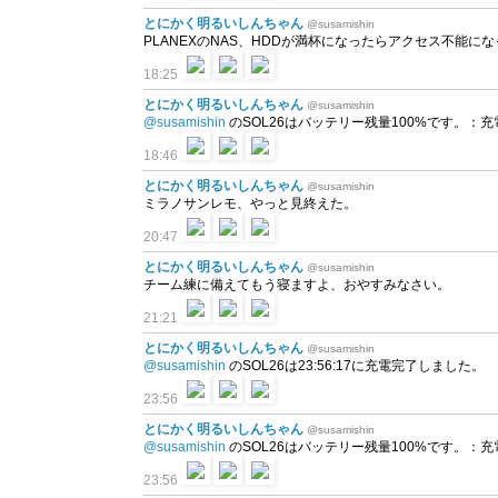
とにかく明るいしんちゃん
@susamishin
PLANEXのNAS、HDDが満杯になったらアクセス不能に
18:25
とにかく明るいしんちゃん
@susamishin
@susamishin
のSOL26はバッテリー残量100%です。：充電中 a
18:46
とにかく明るいしんちゃん
@susamishin
ミラノサンレモ、やっと見終えた。
20:47
とにかく明るいしんちゃん
@susamishin
チーム練に備えてもう寝ますよ、おやすみなさい。
21:21
とにかく明るいしんちゃん
@susamishin
@susamishin
のSOL26は23:56:17に充電完了しました。
23:56
とにかく明るいしんちゃん
@susamishin
@susamishin
のSOL26はバッテリー残量100%です。：充電中 a
23:56