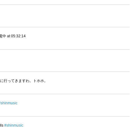
t 05:32:14
練に行ってきますわ。トホホ。
#shinmusic
lls
#shinmusic