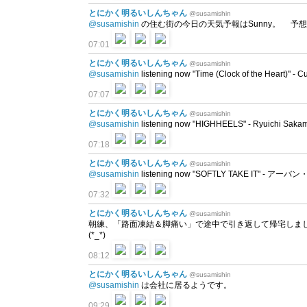
とにかく明るいしんちゃん
@susamishin
@susamishin
の住む街の今日の天気予報はSunny。 予想最高気温は
07:01
とにかく明るいしんちゃん
@susamishin
@susamishin
listening now "Time (Clock of the Heart)" - C
07:07
とにかく明るいしんちゃん
@susamishin
@susamishin
listening now "HIGHHEELS" - Ryuichi Saka
07:18
とにかく明るいしんちゃん
@susamishin
@susamishin
listening now "SOFTLY TAKE IT" - アー
07:32
とにかく明るいしんちゃん
@susamishin
朝練、「路面凍結＆脚痛い」で途中で引き返して帰宅しまし
(*_*)
08:12
とにかく明るいしんちゃん
@susamishin
@susamishin
は会社に居るようです。
09:29