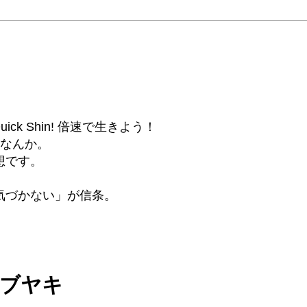
6β) Quick Shin! 倍速で生きよう！
話なんか。
想です。
気づかない」が信条。
ツブヤキ