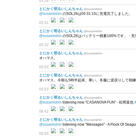
03:28
とにかく明るいしんちゃん
@susamishin
@susamishin
のSOL26は05:31:15に充電完了しました。
05:31
とにかく明るいしんちゃん
@susamishin
@susamishin
のSOL26はバッテリー残量100%です。：充電中 a
05:32
とにかく明るいしんちゃん
@susamishin
オハマス。
05:53
とにかく明るいしんちゃん
@susamishin
オハマス。今朝も5時半起床。寒い。冬服に逆戻りして朝
05:53
とにかく明るいしんちゃん
@susamishin
@susamishin
listening now "CASANOVA FUN" - 松岡直也
06:42
とにかく明るいしんちゃん
@susamishin
@susamishin
listening now "Messages" - A Flock Of Seagu
06:55