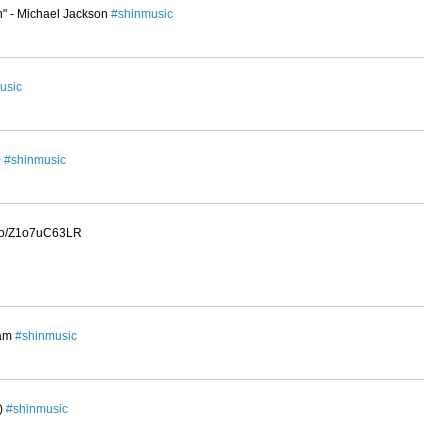
h" - Michael Jackson
#shinmusic
usic
一
#shinmusic
o/Z1o7uC63LR
iam
#shinmusic
-)
#shinmusic