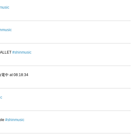
music
inmusic
 BALLET
#shinmusic
at 08:18:34
ic
rple
#shinmusic