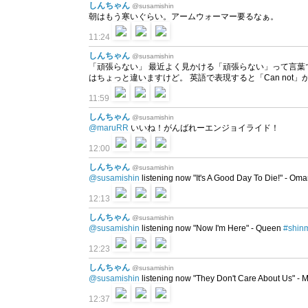
しんちゃん
@susamishin
朝はもう寒いぐらい。アームウォーマー要るなぁ。
11:24
しんちゃん
@susamishin
「頑張らない」 最近よく見かける「頑張らない」って言葉
はちょっと違いますけど。 英語で表現すると「Can not」か「Do no
11:59
しんちゃん
@susamishin
@maruRR
いいね！がんばれーエンジョイライド！
12:00
しんちゃん
@susamishin
@susamishin
listening now "It's A Good Day To Die!" - Om
12:13
しんちゃん
@susamishin
@susamishin
listening now "Now I'm Here" - Queen
#shin
12:23
しんちゃん
@susamishin
@susamishin
listening now "They Don't Care About Us" - 
12:37