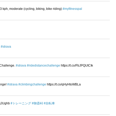
 kph, moderate (cycling, biking, bike riding)
#myfitnesspal
H
#strava
 Challenge.
#strava
#ridedistancechallenge
https://t.co/FbJPQUtCIk
enge!
#strava
#climbingchallenge
https://t.co/qHyHtoWBLa
jJUghb
#トレーニング
#御斎峠
#自転車