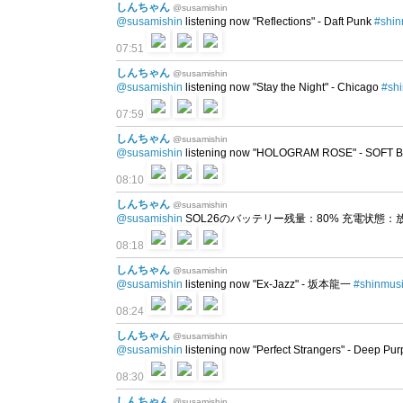
しんちゃん
@susamishin
@susamishin
listening now "Reflections" - Daft Punk
#shin
07:51
しんちゃん
@susamishin
@susamishin
listening now "Stay the Night" - Chicago
#sh
07:59
しんちゃん
@susamishin
@susamishin
listening now "HOLOGRAM ROSE" - SOFT
08:10
しんちゃん
@susamishin
@susamishin
SOL26のバッテリー残量：80% 充電状態：放電中 
08:18
しんちゃん
@susamishin
@susamishin
listening now "Ex-Jazz" - 坂本龍一
#shinmus
08:24
しんちゃん
@susamishin
@susamishin
listening now "Perfect Strangers" - Deep Pu
08:30
しんちゃん
@susamishin