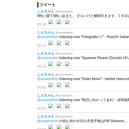
ツイート
しんちゃん
@susamishin
9時に寝て5時に起きた。 ダルいけど練習行きます。󾌦 今
05:26
しんちゃん
@susamishin
@susamishin
listening now "Fotografia
#2
" - Ryuichi Sak
06:10
しんちゃん
@susamishin
@susamishin
listening now "Squeeze Please (Sounds Of Li
06:24
しんちゃん
@susamishin
@susamishin
listening now "Sister Moon" - Herbie Hancoc
06:40
しんちゃん
@susamishin
@susamishin
listening now "明日に向かって走れ" - 吉田
06:55
しんちゃん
@susamishin
@susamishin
の住む街の今日の天気予報はPM Showers。 予想最