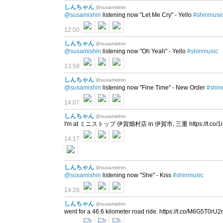
しんちゃん
@susamishin
@susamishin
listening now "Let Me Cry" - Yello
#shinmusi
12:50
しんちゃん
@susamishin
@susamishin
listening now "Oh Yeah" - Yello
#shinmusic
13:58
しんちゃん
@susamishin
@susamishin
listening now "Fine Time" - New Order
#shin
14:07
しんちゃん
@susamishin
I'm at ミニストップ 伊賀畑村店 in 伊賀市, 三重 https://t.co/1
14:17
しんちゃん
@susamishin
@susamishin
listening now "She" - Kiss
#shinmusic
14:28
しんちゃん
@susamishin
went for a 46.6 kilometer road ride. https://t.co/M6G5T0rU2