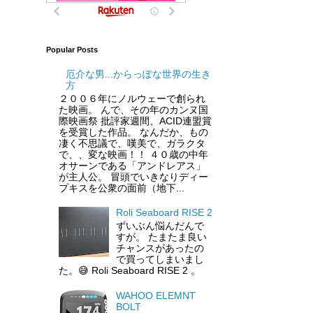
Popular Posts
厄介な男...からっぽな世界の生き
方
２００６年にノルウェーで創られ
た映画。 んで、その年のカンヌ国
際映画祭 批評家週間、ACID連盟賞
を受賞した作品。 なんだか、もの
凄く不思議で、嘆美で、ガラクタ
で、、変な映画！！ ４０歳の中年
オサーンである「アンドレアス」
が主人公。 冒頭でいきなりディー
プキスを公衆の面前（地下...
Roli Seaboard RISE 2
ずいぶん悩んだんで
すが。 たまたま良い
チャンスがあったの
で買ってしまいまし
た。😅 Roli Seaboard RISE 2 。
WAHOO ELEMNT
BOLT