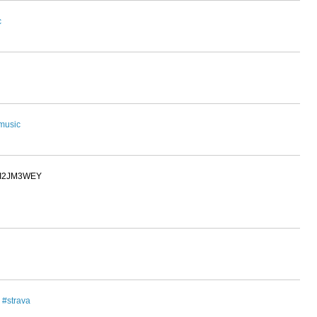
c
music
iI2JM3WEY
r
#strava