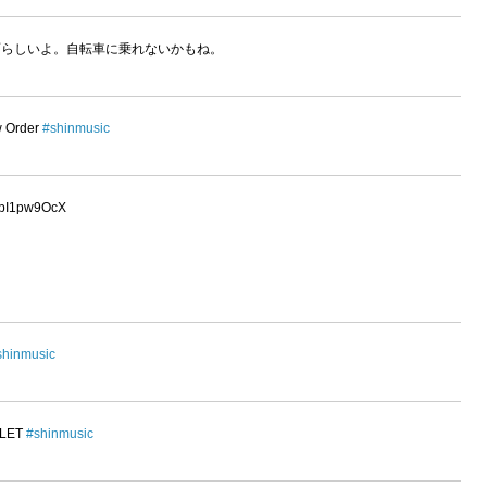
らしいよ。自転車に乗れないかもね。
ew Order
#shinmusic
/LbI1pw9OcX
shinmusic
LLET
#shinmusic