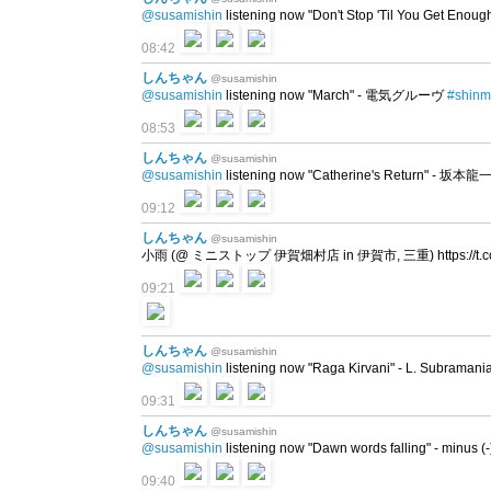
@susamishin
listening now "Don't Stop 'Til You Get Enoug
08:42
しんちゃん
@susamishin
@susamishin
listening now "March" - 電気グルーヴ
#shinm
08:53
しんちゃん
@susamishin
@susamishin
listening now "Catherine's Return" - 坂本龍
09:12
しんちゃん
@susamishin
小雨 (@ ミニストップ 伊賀畑村店 in 伊賀市, 三重) https://t.c
09:21
しんちゃん
@susamishin
@susamishin
listening now "Raga Kirvani" - L. Subraman
09:31
しんちゃん
@susamishin
@susamishin
listening now "Dawn words falling" - minus (
09:40