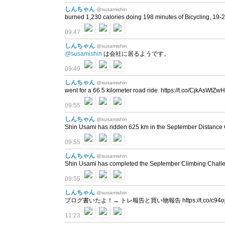
しんちゃん
@susamishin
burned 1,230 calories doing 198 minutes of Bicycling, 19-23
09:47
しんちゃん
@susamishin
@susamishin
は会社に居るようです。
09:49
しんちゃん
@susamishin
went for a 66.5 kilometer road ride. https://t.co/CjkAsWtZw
09:55
しんちゃん
@susamishin
Shin Usami has ridden 625 km in the September Distance
09:55
しんちゃん
@susamishin
Shin Usami has completed the September Climbing Chall
09:55
しんちゃん
@susamishin
ブログ書いたよ！→ トレ報告と買い物報告 https://t.co/c94o
11:23