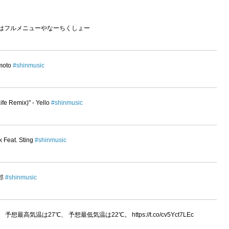
日はフルメニューやなーちくしょー
amoto
#shinmusic
fe Remix)" - Yello
#shinmusic
k Feat. Sting
#shinmusic
拓郎
#shinmusic
高気温は27℃、 予想最低気温は22℃。 https://t.co/cv5Yct7LEc