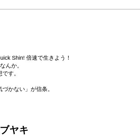
6β) Quick Shin! 倍速で生きよう！
話なんか。
想です。
気づかない」が信条。
ツブヤキ