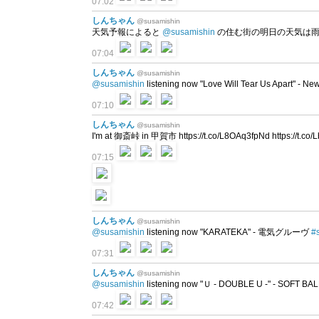
07:02
しんちゃん
@susamishin
天気予報によると
@susamishin
の住む街の明日の天気は雨
07:04
しんちゃん
@susamishin
@susamishin
listening now "Love Will Tear Us Apart" - N
07:10
しんちゃん
@susamishin
I'm at 御斎峠 in 甲賀市 https://t.co/L8OAq3fpNd https://t.co
07:15
しんちゃん
@susamishin
@susamishin
listening now "KARATEKA" - 電気グルーヴ
#
07:31
しんちゃん
@susamishin
@susamishin
listening now "Ｕ - DOUBLE U -" - SOFT BA
07:42