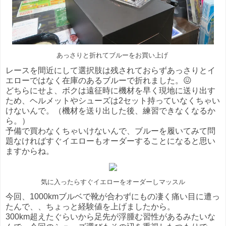
あっさりと折れてブルーをお買い上げ
レースを間近にして選択肢は残されておらずあっさりとイ
エローではなく在庫のあるブルーで折れました。😖
どちらにせよ、ボクは遠征時に機材を早く現地に送り出す
ため、ヘルメットやシューズは2セット持っていなくちゃい
けないんで。（機材を送り出した後、練習できなくなるか
ら。）
予備で買わなくちゃいけないんで、ブルーを履いてみて問
題なければすぐイエローもオーダーすることになると思い
ますからね。
気に入ったらすぐイエローをオーダーしマッスル
今回、1000kmブルベで靴が合わずにもの凄く痛い目に遭っ
たんで、、ちょっと経験値を上げましたから。
300km超えたぐらいから足先が浮腫む習性があるみたいな