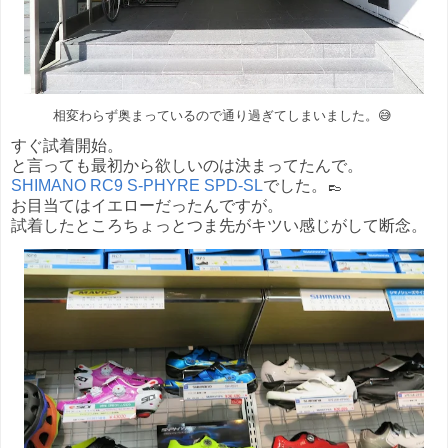
相変わらず奥まっているので通り過ぎてしまいました。😅
すぐ試着開始。
と言っても最初から欲しいのは決まってたんで。
SHIMANO RC9 S-PHYRE SPD-SL
でした。👞
お目当てはイエローだったんですが。
試着したところちょっとつま先がキツい感じがして断念。