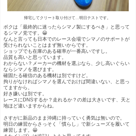
帰宅してクリート取り付けて…明日テストです。
ボクは「最終的に迷ったらシマノ製にするべき」と思って
るシマノ党です。😀
なんと言っても日本でのレース会場でシマノのサポートが
受けられないことはまず無いからです。
ショップでも在庫のある確率が一番高いですし。
品質も高いと思っています。
わからない？メーカーの機材を選ぶなら、少し高いぐらい
ならシマノを選びます。
確固たる確信のある機材は別ですけど。
拘りがなければシマノを選んでおけば間違いない、と思っ
てますから。
好き嫌いは別です。
レースにDNSするか？走れるか？の差は大きいです、天と
地ほど違いますからね。
さすがに新品のまま沖縄に持っていく勇気は無いので。
明日の練習からさっそく「慣らし」で新シューズを履いて
練習します。😀