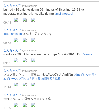
しんちゃん™
@susamishin
burned 416 calories doing 56 minutes of Bicycling, 19-23 kph,
moderate (cycling, biking, bike riding)
#myfitnesspal
09:48
しんちゃん™
@susamishin
@susamishin
は会社に居るようです。
09:53
しんちゃん™
@susamishin
went for a 20.8 kilometer road ride. https://t.co/9Z98PipJ0E
#strava
09:55
しんちゃん™
@susamishin
ブログ書いたよ！→ 慎重に https://t.co/7YfJnAmBNn
#dns
#ヒルクライ
ム
#レース
#伊吹山
#東名阪
#歯医者
#風邪
11:14
しんちゃん™
@susamishin
走れそうなので昼練も行きます！😀
11:40