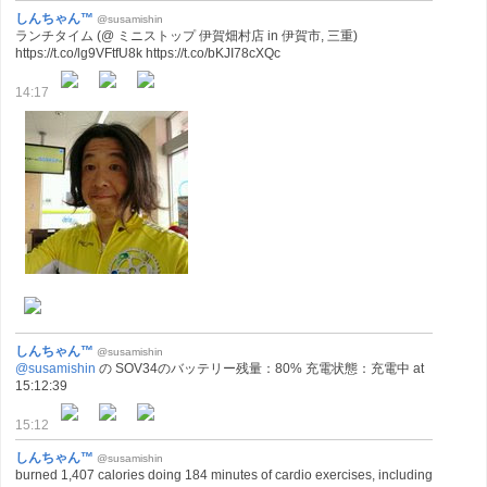
しんちゃん™
@susamishin
ランチタイム (@ ミニストップ 伊賀畑村店 in 伊賀市, 三重)
https://t.co/lg9VFtfU8k https://t.co/bKJI78cXQc
14:17
しんちゃん™
@susamishin
@susamishin
の SOV34のバッテリー残量：80% 充電状態：充電中 at
15:12:39
15:12
しんちゃん™
@susamishin
burned 1,407 calories doing 184 minutes of cardio exercises, including