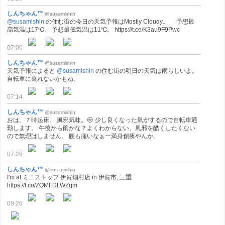
しんちゃん™
@susamishin
@susamishin
の住む街の今日の天気予報はMostly Cloudy。 予想最
高気温は17℃、 予想最低気温は11℃。 https://t.co/K3au9F9Pwc
07:00
しんちゃん™
@susamishin
天気予報によると
@susamishin
の住む街の明日の天気は雨らしいよ。
自転車に乗れないかもね。
07:14
しんちゃん™
@susamishin
おは。７時起床。 風邪気味。😒 少し良くなった気がするので自転車通
勤します。 午後から雨かな？よくわからない。風邪を酷くしたくない
ので無理はしません。 腰も痛いなぁー満身創痍やんか。
07:28
しんちゃん™
@susamishin
I'm at ミニストップ 伊賀畑村店 in 伊賀市, 三重
https://t.co/ZQMFDLWZqm
09:26