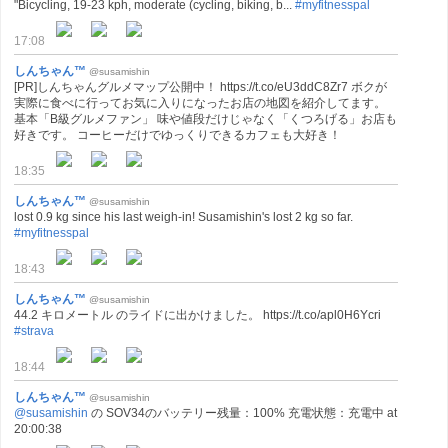
"Bicycling, 19-23 kph, moderate (cycling, biking, b...
#myfitnesspal
17:08
しんちゃん™
@susamishin
[PR]しんちゃんグルメマップ公開中！ https://t.co/eU3ddC8Zr7 ボクが
実際に食べに行ってお気に入りになったお店の地図を紹介してます。
基本「B級グルメファン」 味や値段だけじゃなく「くつろげる」お店も
好きです。 コーヒーだけでゆっくりできるカフェも大好き！
18:35
しんちゃん™
@susamishin
lost 0.9 kg since his last weigh-in! Susamishin's lost 2 kg so far.
#myfitnesspal
18:43
しんちゃん™
@susamishin
44.2 キロメートル のライドに出かけました。 https://t.co/apl0H6Ycri
#strava
18:44
しんちゃん™
@susamishin
@susamishin
の SOV34のバッテリー残量：100% 充電状態：充電中 at
20:00:38