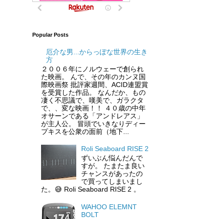
Popular Posts
厄介な男...からっぽな世界の生き
方
２００６年にノルウェーで創られ
た映画。 んで、その年のカンヌ国
際映画祭 批評家週間、ACID連盟賞
を受賞した作品。 なんだか、もの
凄く不思議で、嘆美で、ガラクタ
で、、変な映画！！ ４０歳の中年
オサーンである「アンドレアス」
が主人公。 冒頭でいきなりディー
プキスを公衆の面前（地下...
Roli Seaboard RISE 2
ずいぶん悩んだんで
すが。 たまたま良い
チャンスがあったの
で買ってしまいまし
た。😅 Roli Seaboard RISE 2 。
WAHOO ELEMNT
BOLT