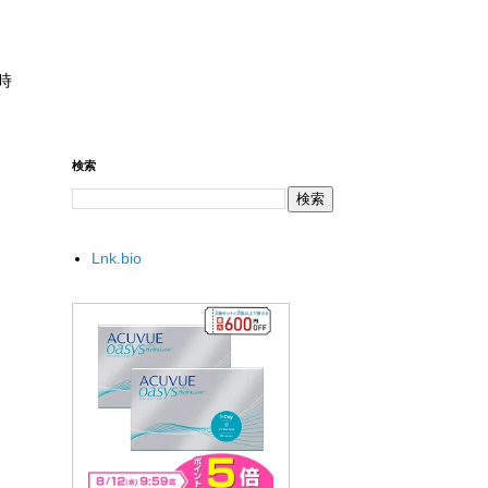
時
検索
Lnk.bio