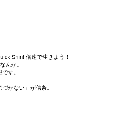
6β) Quick Shin! 倍速で生きよう！
話なんか。
想です。
気づかない」が信条。