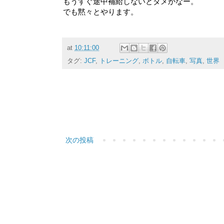
もうすぐ途中補給しないとダメかなー。
でも黙々とやります。
at
10:11:00
タグ:
JCF
,
トレーニング
,
ボトル
,
自転車
,
写真
,
世界
次の投稿