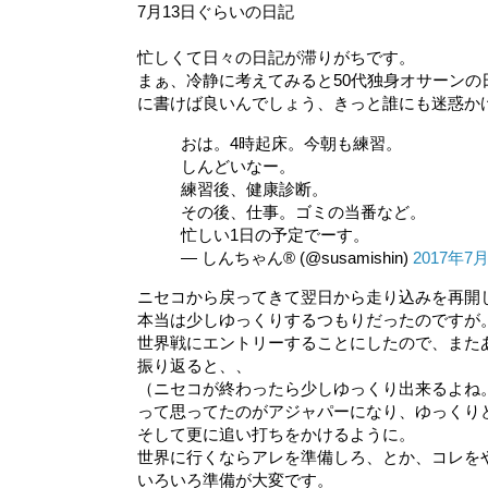
7月13日ぐらいの日記
忙しくて日々の日記が滞りがちです。
まぁ、冷静に考えてみると50代独身オサーン
に書けば良いんでしょう、きっと誰にも迷惑かけ
おは。4時起床。今朝も練習。
しんどいなー。
練習後、健康診断。
その後、仕事。ゴミの当番など。
忙しい1日の予定でーす。
— しんちゃん® (@susamishin)
2017年7
ニセコから戻ってきて翌日から走り込みを再開
本当は少しゆっくりするつもりだったのですが
世界戦にエントリーすることにしたので、またあ
振り返ると、、
（ニセコが終わったら少しゆっくり出来るよね
って思ってたのがアジャパーになり、ゆっくり
そして更に追い打ちをかけるように。
世界に行くならアレを準備しろ、とか、コレを
いろいろ準備が大変です。