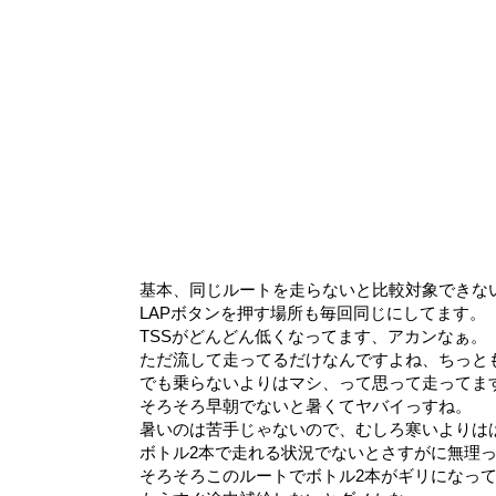
基本、同じルートを走らないと比較対象できな
LAPボタンを押す場所も毎回同じにしてます。
TSSがどんどん低くなってます、アカンなぁ。
ただ流して走ってるだけなんですよね、ちっと
でも乗らないよりはマシ、って思って走ってま
そろそろ早朝でないと暑くてヤバイっすね。
暑いのは苦手じゃないので、むしろ寒いよりは
ボトル2本で走れる状況でないとさすがに無理
そろそろこのルートでボトル2本がギリになっ