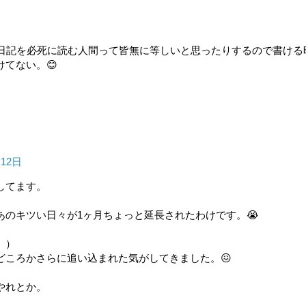
の日記を必死に読む人間って皆無に等しいと思ったりするので書ける
てない。😊
月12日
してます。
。
のキツい日々が1ヶ月ちょっと延長されたわけです。😭
。）
どころかさらに追い込まれた気がしてきました。😖
やれとか。