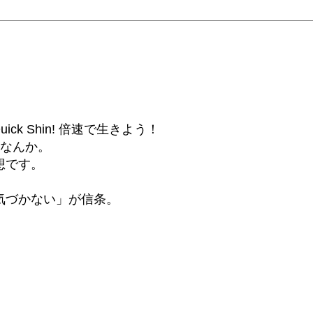
6β) Quick Shin! 倍速で生きよう！
話なんか。
想です。
気づかない」が信条。