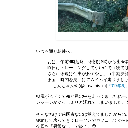
いつも通り朝練へ。
おは。午前4時起床。今朝は9時から歯医
昨日はトレーニングしてないので（寝て
さらに今週は仕事が多忙やし。（半期決
まぁ、時間を見つけてムイムイ走りましょ
— しんちゃん® (@susamishin)
2017年9
朝靄がヒドくて殆ど霧の中を走ってましたねー
ジャージがぐっしょりと濡れてしまいました。
そんなわけで歯医者なのは覚えてましたからね
短縮して戻ってきてローソンでカフェしてから
今回も「異常なし」で終了。😊