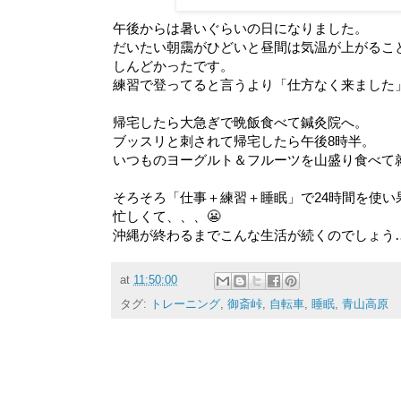
午後からは暑いぐらいの日になりました。
だいたい朝靄がひどいと昼間は気温が上がるこ
しんどかったです。
練習で登ってると言うより「仕方なく来ました
帰宅したら大急ぎで晩飯食べて鍼灸院へ。
ブッスリと刺されて帰宅したら午後8時半。
いつものヨーグルト＆フルーツを山盛り食べて
そろそろ「仕事＋練習＋睡眠」で24時間を使い
忙しくて、、、😬
沖縄が終わるまでこんな生活が続くのでしょう
at
11:50:00
タグ:
トレーニング
,
御斎峠
,
自転車
,
睡眠
,
青山高原