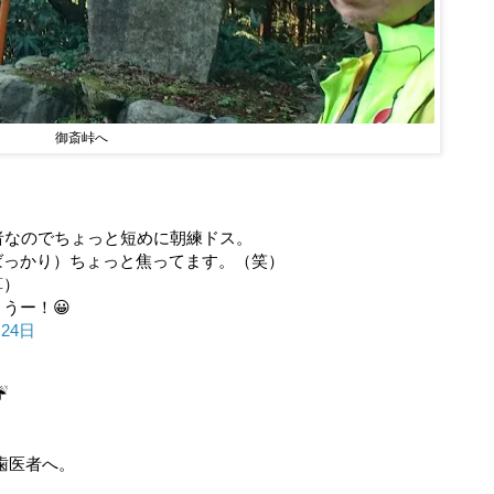
御斎峠へ
者なのでちょっと短めに朝練ドス。
ばっかり）ちょっと焦ってます。（笑）
算）
うー！😀
月24日
。
☔
。
歯医者へ。