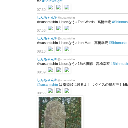
fat.
#ShinWeight
07:30
しんちゃん®
@susamishin
＠susamishin Listenなう♪ The Words - 高橋幸宏
#Shinmus
07:56
しんちゃん®
@susamishin
＠susamishin Listenなう♪ Iron Man - 高橋幸宏
#Shinmusic
08:16
しんちゃん®
@susamishin
＠susamishin Listenなう♪ 1%の関係 - 高橋幸宏
#Shinmusi
08:39
しんちゃん®
@susamishin
@susamishin
は 御斎峠に居るよ！ ウグイスの鳴き声！ https://t.
08:56