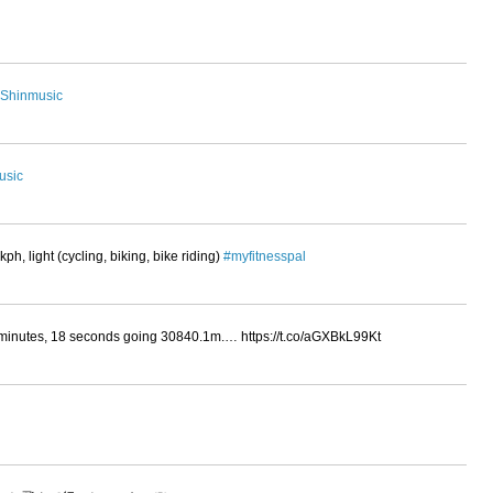
Shinmusic
usic
h, light (cycling, biking, bike riding)
#myfitnesspal
46 minutes, 18 seconds going 30840.1m.… https://t.co/aGXBkL99Kt