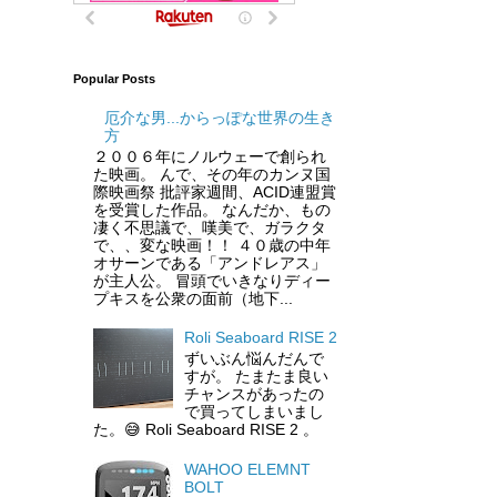
Popular Posts
厄介な男...からっぽな世界の生き
方
２００６年にノルウェーで創られ
た映画。 んで、その年のカンヌ国
際映画祭 批評家週間、ACID連盟賞
を受賞した作品。 なんだか、もの
凄く不思議で、嘆美で、ガラクタ
で、、変な映画！！ ４０歳の中年
オサーンである「アンドレアス」
が主人公。 冒頭でいきなりディー
プキスを公衆の面前（地下...
Roli Seaboard RISE 2
ずいぶん悩んだんで
すが。 たまたま良い
チャンスがあったの
で買ってしまいまし
た。😅 Roli Seaboard RISE 2 。
WAHOO ELEMNT
BOLT