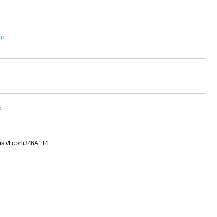
ic
c
co/rli346A1T4