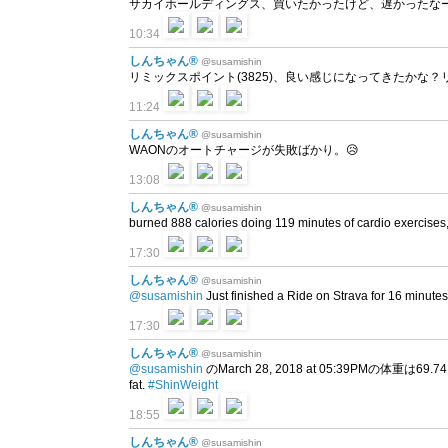
サカイホールディングス、買いたかったけど、遅かったなー
10:34
しんちゃん®
@susamishin
リミックスポイント(3825)、良い感じになってきたかな
11:24
しんちゃん®
@susamishin
WAONのオートチャージが失敗ばかり。😥
13:08
しんちゃん®
@susamishin
burned 888 calories doing 119 minutes of cardio exercises, in
17:30
しんちゃん®
@susamishin
@susamishin
Just finished a Ride on Strava for 16 minutes
17:30
しんちゃん®
@susamishin
@susamishin
のMarch 28, 2018 at 05:39PMの体重は69.74 
fat.
#ShinWeight
18:55
しんちゃん®
@susamishin