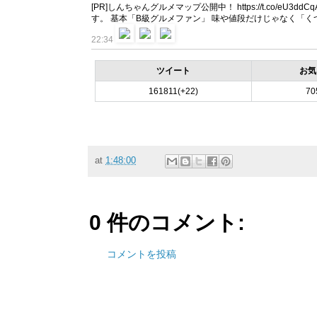
[PR]しんちゃんグルメマップ公開中！ https://t.co/
す。 基本「B級グルメファン」 味や値段だけじゃなく「
22:34
ツイート
お気
161811(+22)
70
at
1:48:00
0 件のコメント:
コメントを投稿