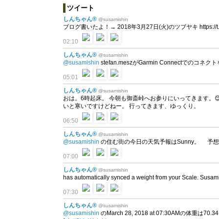
ツイート
しんちゃん®
@susamishin
ブログ書いたよ！→ 2018年3月27日(火)のツブヤキ https://t.c
02:10
しんちゃん®
@susamishin
@susamishin
stefan.meszがGarmin Connectでのコ
05:01
しんちゃん®
@susamishin
おは。6時起床。 今朝も御斎峠へお参りにいってきます。
いと寒いですけどねー。 行ってきます、ゆっくり。
06:50
しんちゃん®
@susamishin
@susamishin
の住む街の今日の天気予報はSunny。 予想最高気温は
07:00
しんちゃん®
@susamishin
has automatically synced a weight from your Scale. Susamish
07:30
しんちゃん®
@susamishin
@susamishin
のMarch 28, 2018 at 07:30AMの体重は70.34 