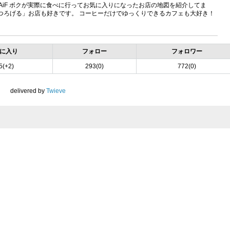
eU3ddCqAiF ボクが実際に食べに行ってお気に入りになったお店の地図を紹介してま
くつろげる」お店も好きです。 コーヒーだけでゆっくりできるカフェも大好き！
に入り
フォロー
フォロワー
5(+2)
293(0)
772(0)
delivered by
Twieve