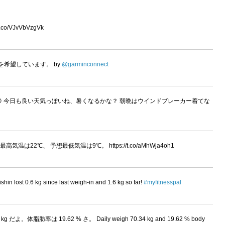
o/VJvVbVzgVk
ネクトを希望しています。 by
@garminconnect
 今日も良い天気っぽいね、暑くなるかな？ 朝晩はウインドブレーカー着てな
22℃、 予想最低気温は9℃。 https://t.co/aMhWja4oh1
in lost 0.6 kg since last weigh-in and 1.6 kg so far!
#myfitnesspal
kg だよ。体脂肪率は 19.62 % さ。 Daily weigh 70.34 kg and 19.62 % body