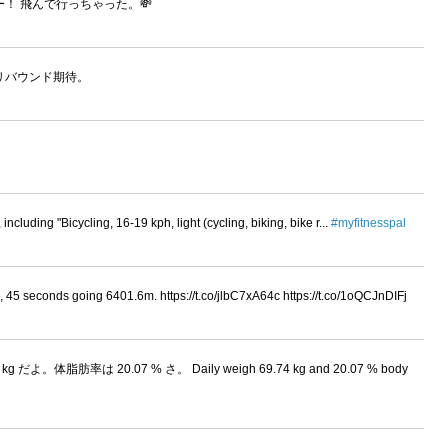
！ 飛んで行っちゃった。💸
？リバウンド期待。
cluding "Bicycling, 16-19 kph, light (cycling, biking, bike r...
#myfitnesspal
, 45 seconds going 6401.6m. https://t.co/jlbC7xA64c https://t.co/1oQCJnDIFj
kg だよ。体脂肪率は 20.07 % さ。 Daily weigh 69.74 kg and 20.07 % body