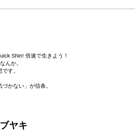
6β) Quick Shin! 倍速で生きよう！
話なんか。
想です。
気づかない」が信条。
ツブヤキ