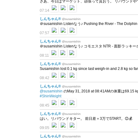
さあ、今日はマーケット、頑張って貰おう。 リバウンドやで
07:14
しんちゃん®
@susamishin
＠susamishin Listenなう♪ Pushing the River - The Dolphin
07:57
しんちゃん®
@susamishin
＠susamishin Listenなう♪ コモエスタ NTR - 面影ラッ
08:11
しんちゃん®
@susamishin
Susamishin lost 0.1 kg since last weigh-in and 2.8 kg so fa
08:42
しんちゃん®
@susamishin
@susamishin
のMay 31, 2018 at 08:41AMの体重は69.15 kg
#ShinWeight
08:45
しんちゃん®
@susamishin
はい。リバウンドキター。 前日差＋3万でSTART。😊💰
09:05
しんちゃん®
@susamishin