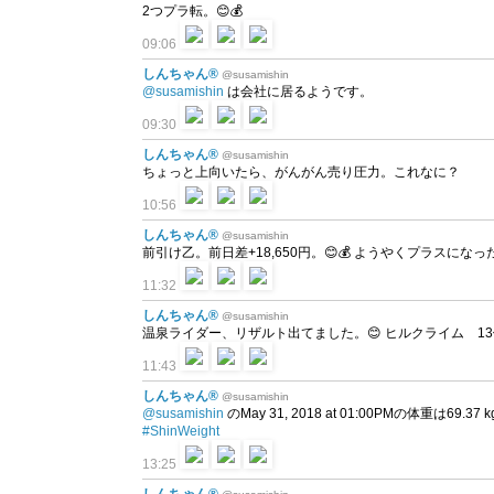
2つプラ転。😊💰
09:06
しんちゃん®
@susamishin
@susamishin
は会社に居るようです。
09:30
しんちゃん®
@susamishin
ちょっと上向いたら、がんがん売り圧力。これなに？
10:56
しんちゃん®
@susamishin
前引け乙。前日差+18,650円。😊💰 ようやくプラスにな
11:32
しんちゃん®
@susamishin
温泉ライダー、リザルト出てました。😊 ヒルクライム 13
11:43
しんちゃん®
@susamishin
@susamishin
のMay 31, 2018 at 01:00PMの体重は69.37 kg
#ShinWeight
13:25