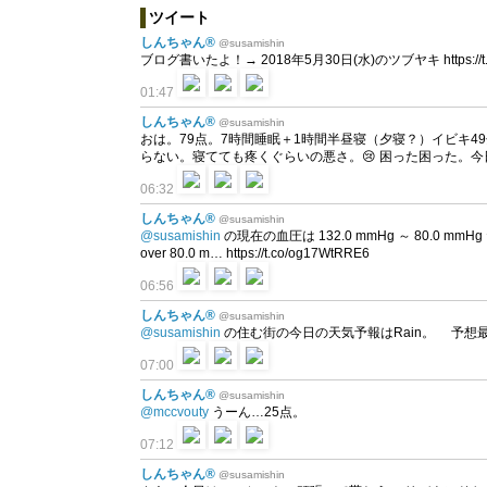
ツイート
しんちゃん®
@susamishin
ブログ書いたよ！→ 2018年5月30日(水)のツブヤキ https://t.co
01:47
しんちゃん®
@susamishin
おは。79点。7時間睡眠＋1時間半昼寝（夕寝？）イビキ4
らない。寝てても疼くぐらいの悪さ。😢 困った困った。
06:32
しんちゃん®
@susamishin
@susamishin
の現在の血圧は 132.0 mmHg ～ 80.0 mmHg だよ
over 80.0 m… https://t.co/og17WtRRE6
06:56
しんちゃん®
@susamishin
@susamishin
の住む街の今日の天気予報はRain。 予想最高気温は2
07:00
しんちゃん®
@susamishin
@mccvouty
うーん…25点。
07:12
しんちゃん®
@susamishin