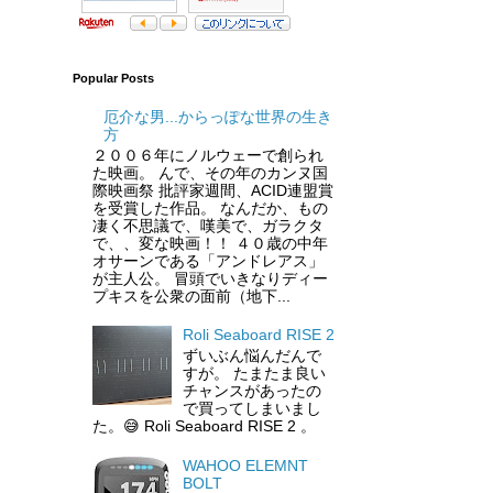
Popular Posts
厄介な男...からっぽな世界の生き
方
２００６年にノルウェーで創られ
た映画。 んで、その年のカンヌ国
際映画祭 批評家週間、ACID連盟賞
を受賞した作品。 なんだか、もの
凄く不思議で、嘆美で、ガラクタ
で、、変な映画！！ ４０歳の中年
オサーンである「アンドレアス」
が主人公。 冒頭でいきなりディー
プキスを公衆の面前（地下...
Roli Seaboard RISE 2
ずいぶん悩んだんで
すが。 たまたま良い
チャンスがあったの
で買ってしまいまし
た。😅 Roli Seaboard RISE 2 。
WAHOO ELEMNT
BOLT