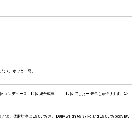
ったなぁ。ホッと一息。
位 エンデューロ 12位 総合成績 17位 でしたー 来年も頑張ります。😊
 だよ。体脂肪率は 19.03 % さ。 Daily weigh 69.37 kg and 19.03 % body fat.