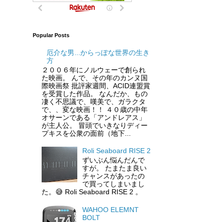
Popular Posts
厄介な男...からっぽな世界の生き
方
２００６年にノルウェーで創られ
た映画。 んで、その年のカンヌ国
際映画祭 批評家週間、ACID連盟賞
を受賞した作品。 なんだか、もの
凄く不思議で、嘆美で、ガラクタ
で、、変な映画！！ ４０歳の中年
オサーンである「アンドレアス」
が主人公。 冒頭でいきなりディー
プキスを公衆の面前（地下...
Roli Seaboard RISE 2
ずいぶん悩んだんで
すが。 たまたま良い
チャンスがあったの
で買ってしまいまし
た。😅 Roli Seaboard RISE 2 。
WAHOO ELEMNT
BOLT