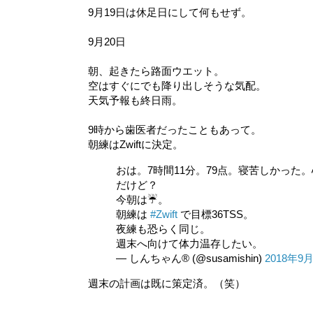
9月19日は休足日にして何もせず。
9月20日
朝、起きたら路面ウエット。
空はすぐにでも降り出しそうな気配。
天気予報も終日雨。
9時から歯医者だったこともあって。
朝練はZwiftに決定。
おは。7時間11分。79点。寝苦しかった
だけど？
今朝は☔。
朝練は
#Zwift
で目標36TSS。
夜練も恐らく同じ。
週末へ向けて体力温存したい。
— しんちゃん® (@susamishin)
2018年9
週末の計画は既に策定済。（笑）