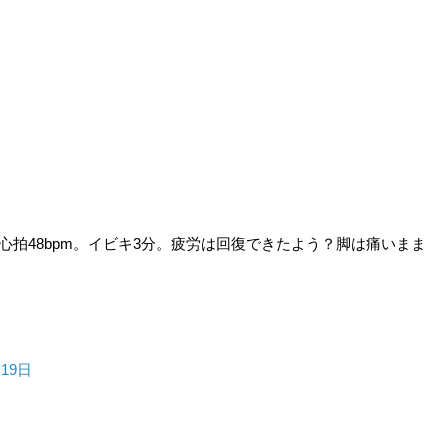
。心拍48bpm。イビキ3分。疲労は回復できたよう？脚は痛いまま
月19日