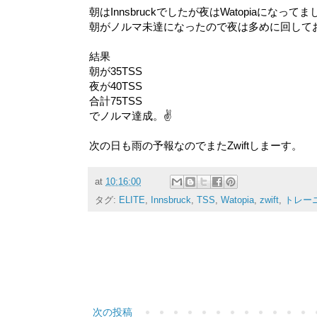
朝はInnsbruckでしたが夜はWatopiaになって
朝がノルマ未達になったので夜は多めに回して
結果
朝が35TSS
夜が40TSS
合計75TSS
でノルマ達成。✌
次の日も雨の予報なのでまたZwiftしまーす。
at
10:16:00
タグ:
ELITE
,
Innsbruck
,
TSS
,
Watopia
,
zwift
,
トレー
次の投稿