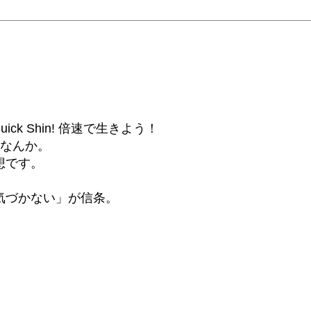
6β) Quick Shin! 倍速で生きよう！
話なんか。
想です。
気づかない」が信条。