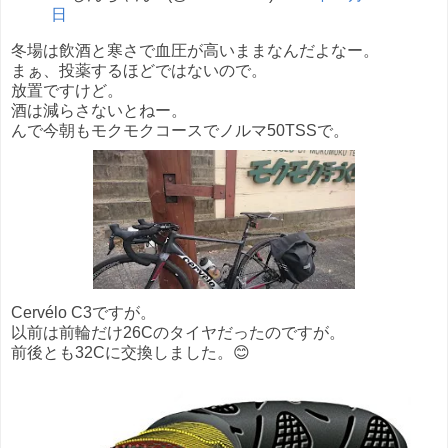
日
冬場は飲酒と寒さで血圧が高いままなんだよなー。
まぁ、投薬するほどではないので。
放置ですけど。
酒は減らさないとねー。
んで今朝もモクモクコースでノルマ50TSSで。
Cervélo C3ですが。
以前は前輪だけ26Cのタイヤだったのですが。
前後とも32Cに交換しました。😊