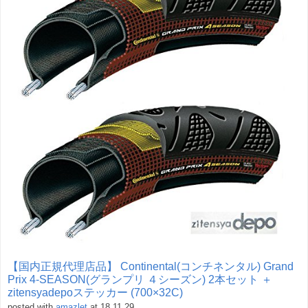
【国内正規代理店品】 Continental(コンチネンタル) Grand
Prix 4-SEASON(グランプリ ４シーズン) 2本セット ＋
zitensyadepoステッカー (700×32C)
posted with
amazlet
at 18.11.29