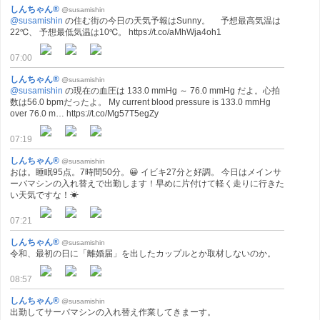
しんちゃん®
@susamishin
@susamishin
の住む街の今日の天気予報はSunny。 予想最高気温は
22℃、 予想最低気温は10℃。 https://t.co/aMhWja4oh1
07:00
しんちゃん®
@susamishin
@susamishin
の現在の血圧は 133.0 mmHg ～ 76.0 mmHg だよ。心拍
数は56.0 bpmだったよ。 My current blood pressure is 133.0 mmHg
over 76.0 m… https://t.co/Mg57T5egZy
07:19
しんちゃん®
@susamishin
おは。睡眠95点。7時間50分。😀 イビキ27分と好調。 今日はメインサ
ーバマシンの入れ替えで出勤します！早めに片付けて軽く走りに行きた
い天気ですな！☀
07:21
しんちゃん®
@susamishin
令和、最初の日に「離婚届」を出したカップルとか取材しないのか。
08:57
しんちゃん®
@susamishin
出勤してサーバマシンの入れ替え作業してきまーす。