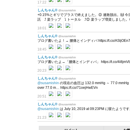
17:22
しんちゃん®
@susamishin
+0.15%とギリでプラスで終えました。😊 連敗脱出。🙌 
託 ⤴ 楽ラップ ⤵ トータル ⤴😊 楽ラップ増資しました。😊💰 
18:01
しんちゃん®
@susamishin
ブログ書いたよ！→ 腰痛とインディバ https://t.co/ASljOEn
18:45
しんちゃん®
@susamishin
ブログ書いたよ→「腰痛とインディバ」 https://t.co/4i8jmV
20:23
しんちゃん®
@susamishin
@susamishin
の現在の血圧は 132.0 mmHg ～ 77.0 mmHg だよ
over 77.0 m… https://t.co/71oejHwEVn
20:51
しんちゃん®
@susamishin
@susamishin
は July 10, 2019 at 09:23PM に寝たようで
21:23