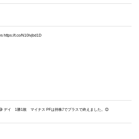
tps://t.co/N10lvjbd1D
 デイ 1勝1敗 マイナス PFは持株⤴でプラスで終えました。😊