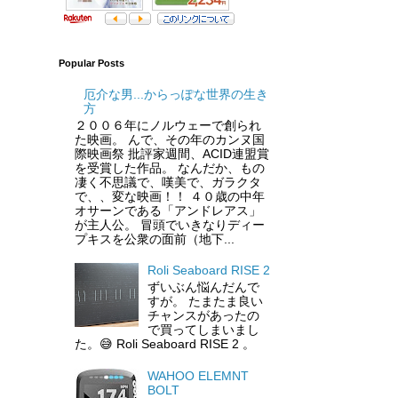
Popular Posts
厄介な男...からっぽな世界の生き
方
２００６年にノルウェーで創られ
た映画。 んで、その年のカンヌ国
際映画祭 批評家週間、ACID連盟賞
を受賞した作品。 なんだか、もの
凄く不思議で、嘆美で、ガラクタ
で、、変な映画！！ ４０歳の中年
オサーンである「アンドレアス」
が主人公。 冒頭でいきなりディー
プキスを公衆の面前（地下...
Roli Seaboard RISE 2
ずいぶん悩んだんで
すが。 たまたま良い
チャンスがあったの
で買ってしまいまし
た。😅 Roli Seaboard RISE 2 。
WAHOO ELEMNT
BOLT