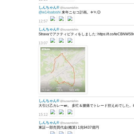
しんちゃん®
@susamishin
@w14satoshi
来年ニセコ計画。✈🏃😊
12:57
しんちゃん®
@susamishin
Stravaでアクティビティをしました: https://t.co/teCBNWS9vs ht
13:07
しんちゃん®
@susamishin
大引け乙カレー🍛。 多忙＆腰痛でトレード控えめでした。
15:12
しんちゃん®
@susamishin
東証一部売買代金(概算) 1兆9437億円