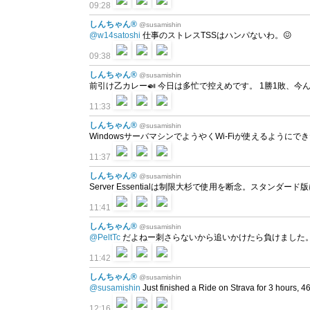
09:28
しんちゃん®
@susamishin
@w14satoshi
仕事のストレスTSSはハンパないわ。😖
09:38
しんちゃん®
@susamishin
前引け乙カレー🍛 今日は多忙で控えめです。 1勝1敗、
11:33
しんちゃん®
@susamishin
WindowsサーバマシンでようやくWi-Fiが使えるように
11:37
しんちゃん®
@susamishin
Server Essentialは制限大杉で使用を断念。スタンダー
11:41
しんちゃん®
@susamishin
@PeltTc
だよねー刺さらないから追いかけたら負けました。
11:42
しんちゃん®
@susamishin
@susamishin
Just finished a Ride on Strava for 3 hours,
12:16