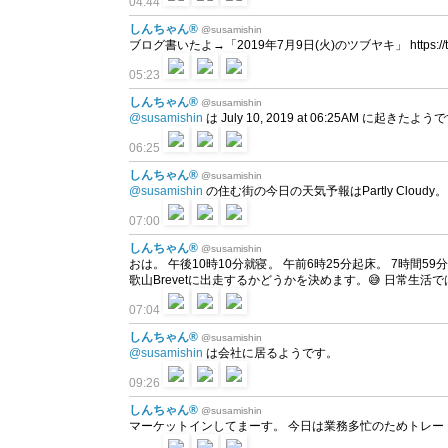
04:44
しんちゃん®
@susamishin
ブログ書いたよ→「2019年7月9日(火)のツブヤキ」 https://t.c
05:23
しんちゃん®
@susamishin
@susamishin
は July 10, 2019 at 06:25AM に起きたよ
06:25
しんちゃん®
@susamishin
@susamishin
の住む街の今日の天気予報はPartly Cloudy。 
07:00
しんちゃん®
@susamishin
おは。 午後10時10分就寝。 午前6時25分起床。 7時間59
歌山Brevetに出走するかどうかを決めます。😅 日常生活ではもう殆ど
07:04
しんちゃん®
@susamishin
@susamishin
は会社に居るようです。
09:26
しんちゃん®
@susamishin
マーケットインしてまーす。 今日は業務多忙のためトレー