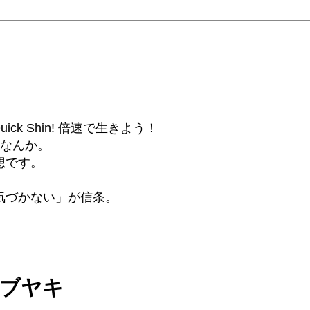
6β) Quick Shin! 倍速で生きよう！
話なんか。
想です。
気づかない」が信条。
ツブヤキ