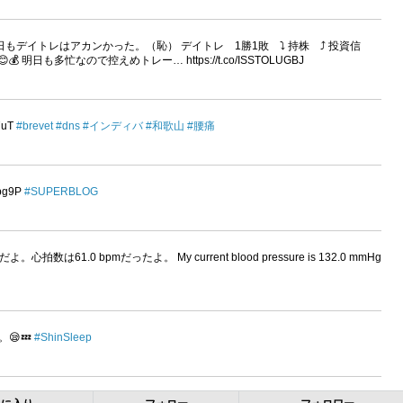
今日もデイトレはアカンかった。（恥） デイトレ 1勝1敗 ⤵ 持株 ⤴ 投資信
明日も多忙なので控えめトレー… https://t.co/ISSTOLUGBJ
7uT
#brevet
#dns
#インディバ
#和歌山
#腰痛
bg9P
#SUPERBLOG
。心拍数は61.0 bpmだったよ。 My current blood pressure is 132.0 mmHg
す。😪💤
#ShinSleep