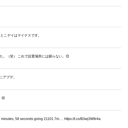
今んとこデイはマイナスです。
できた。（笑） これで設置場所には困らない。😊
ド版にアプデ。
😢
 46 minutes, 58 seconds going 21101.7m.… https://t.co/B3wj3W9r4a