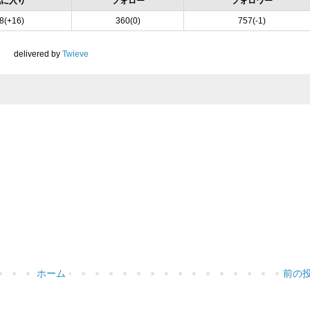
気に入り
フォロー
フォロワー
8(+16)
360(0)
757(-1)
delivered by
Twieve
ホーム
前の