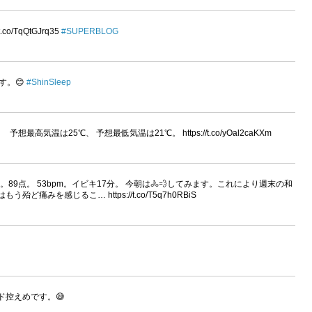
o/TqQtGJrq35
#SUPERBLOG
うです。😊
#ShinSleep
予想最高気温は25℃、 予想最低気温は21℃。 https://t.co/yOal2caKXm
分。89点。 53bpm。イビキ17分。 今朝は🚴💨してみます。これにより週末の和
痛みを感じるこ… https://t.co/T5q7h0RBiS
ド控えめです。😅