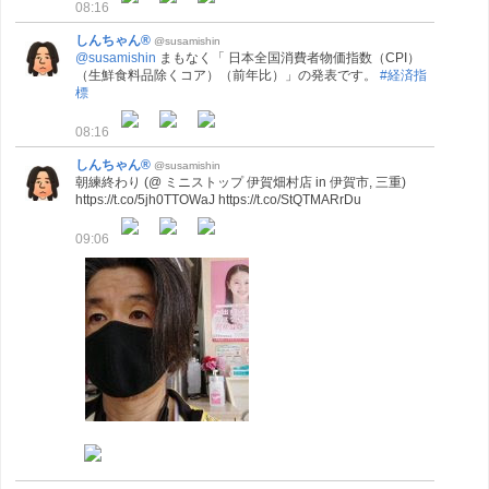
08:16
しんちゃん®
@susamishin
@susamishin
まもなく「 日本全国消費者物価指数（CPI）
（生鮮食料品除くコア）（前年比）」の発表です。
#経済指
標
08:16
しんちゃん®
@susamishin
朝練終わり (@ ミニストップ 伊賀畑村店 in 伊賀市, 三重)
https://t.co/5jh0TTOWaJ https://t.co/StQTMARrDu
09:06