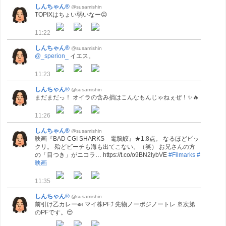
しんちゃん®
@susamishin
TOPIXはちょい弱いなー😒
11:22
しんちゃん®
@susamishin
@_sperion_
イエス。
11:23
しんちゃん®
@susamishin
まだまだっ！ オイラの含み損はこんなもんじゃねぇぜ！✨🔥
11:26
しんちゃん®
@susamishin
映画『BAD CGI SHARKS 電脳鮫』★1.8点。 なるほどビッ
クリ。 殆どビーチも海も出てこない。（笑） お兄さんの方
の「目つき」がニコラ… https://t.co/o9BN2lybVE
#Filmarks
#
映画
11:35
しんちゃん®
@susamishin
前引け乙カレー🍛 マイ株PF⤴ 先物ノーポジノートレ 🚢次第
のPFです。😒