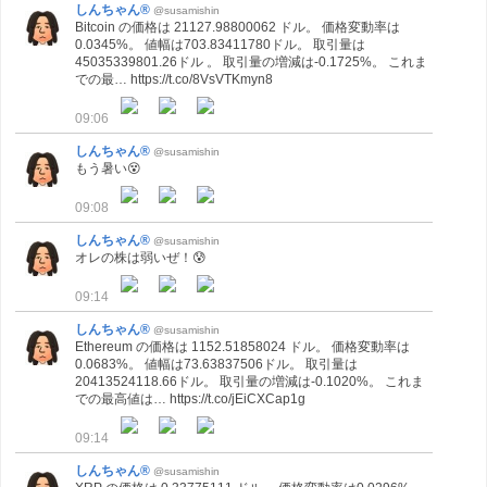
しんちゃん®
@susamishin
Bitcoin の価格は 21127.98800062 ドル。 価格変動率は
0.0345%。 値幅は703.83411780ドル。 取引量は
45035339801.26ドル 。 取引量の増減は-0.1725%。 これま
での最… https://t.co/8VsVTKmyn8
09:06
しんちゃん®
@susamishin
もう暑い😵
09:08
しんちゃん®
@susamishin
オレの株は弱いぜ！😰
09:14
しんちゃん®
@susamishin
Ethereum の価格は 1152.51858024 ドル。 価格変動率は
0.0683%。 値幅は73.63837506ドル。 取引量は
20413524118.66ドル。 取引量の増減は-0.1020%。 これま
での最高値は… https://t.co/jEiCXCap1g
09:14
しんちゃん®
@susamishin