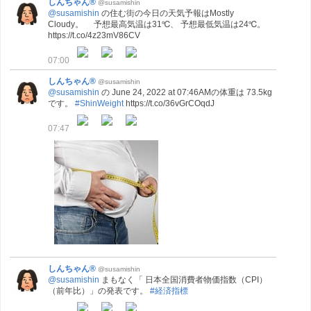
しんちゃん®
@susamishin
@susamishin
の住む街の今日の天気予報はMostly
Cloudy。 予想最高気温は31℃、 予想最低気温は24℃。
https://t.co/4z23mV86CV
07:00
しんちゃん®
@susamishin
@susamishin
の June 24, 2022 at 07:46AMの体重は 73.5kg
です。
#ShinWeight
https://t.co/36vGrCOqdJ
07:47
しんちゃん®
@susamishin
@susamishin
まもなく「 日本全国消費者物価指数（CPI）
（前年比）」の発表です。
#経済指標