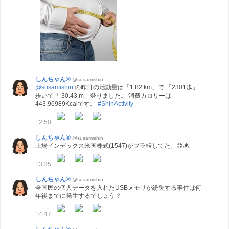
しんちゃん®
@susamishin
@susamishin
の昨日の活動量は「1.82 km」で 「2301歩」
歩いて「 30.43 m」登りました。 消費カロリーは
443.96989Kcalです。
#ShinActivity
12:50
しんちゃん®
@susamishin
上場インデックス米国株式(1547)がプラ転してた。😊💰
13:35
しんちゃん®
@susamishin
全国民の個人データを入れたUSBメモリが紛失する事件は何
年後までに発生するでしょう？
14:47