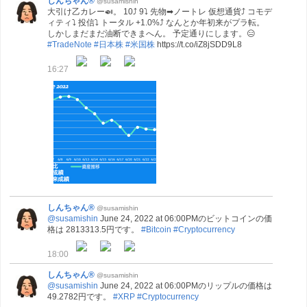
しんちゃん®
@susamishin
大引け乙カレー🍛。 10⤴ 9⤵ 先物➡ノートレ 仮想通貨⤴ コモデ
ィティ⤵ 投信⤵ トータル +1.0%⤴ なんとか年初来がプラ転。
しかしまだまだ油断できまへん。 予定通りにします。😑
#TradeNote
#日本株
#米国株
https://t.co/iZ8jSDD9L8
16:27
しんちゃん®
@susamishin
@susamishin
June 24, 2022 at 06:00PMのビットコインの価
格は 2813313.5円です。
#Bitcoin
#Cryptocurrency
18:00
しんちゃん®
@susamishin
@susamishin
June 24, 2022 at 06:00PMのリップルの価格は
49.2782円です。
#XRP
#Cryptocurrency