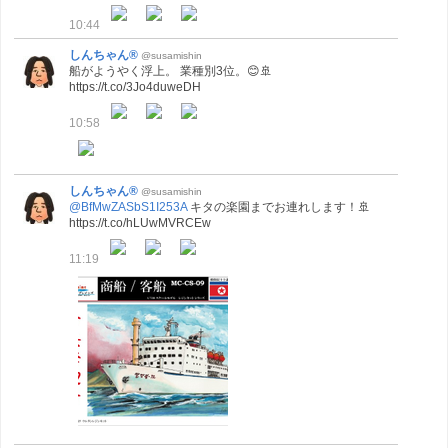
10:44
しんちゃん®
@susamishin
船がようやく浮上。 業種別3位。😊🚢
https://t.co/3Jo4duweDH
10:58
しんちゃん®
@susamishin
@BfMwZASbS1I253A
キタの楽園までお連れします！🚢
https://t.co/hLUwMVRCEw
11:19