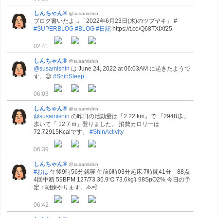
しんちゃん®
@susamishin
ブログ書いたよ→「2022年6月23日(木)のツブヤキ」 #
#SUPERBLOG
#BLOG
#日記
https://t.co/Q68TXlXf25
02:41
しんちゃん®
@susamishin
@susamishin
は June 24, 2022 at 06:03AM に起きたようで
す。😊
#ShinSleep
06:03
しんちゃん®
@susamishin
@susamishin
の昨日の活動量は「2.22 km」で 「2948歩」
歩いて「 12.7 m」登りました。 消費カロリーは
72.72915Kcalです。
#ShinActivity
06:39
しんちゃん®
@susamishin
#おは
午後9時56分就寝 午前6時03分起床 7時間41分 88点
4回中断 59BPM 127/73 36.9℃ 73.6kg⤵ 98SpO2% 今日の予
定：朝練やります。🚴💨
06:42