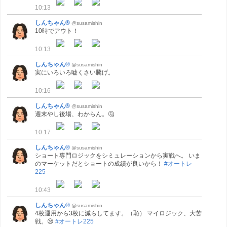
10:13
しんちゃん®
@susamishin
10時でアウト！
10:13
しんちゃん®
@susamishin
実にいろいろ嘘くさい騰げ。
10:16
しんちゃん®
@susamishin
週末やし後場、わからん。🤔
10:17
しんちゃん®
@susamishin
ショート専門ロジックをシミュレーションから実戦へ。 いま
のマーケットだとショートの成績が良いから！
#オートレ
225
10:43
しんちゃん®
@susamishin
4枚運用から3枚に減らしてます。（恥） マイロジック、大苦
戦。😢
#オートレ225