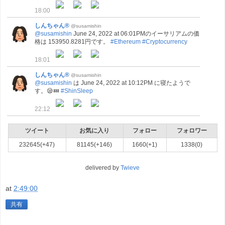
18:00
しんちゃん®
@susamishin
@susamishin
June 24, 2022 at 06:01PMのイーサリアムの価
格は 153950.8281円です。
#Ethereum
#Cryptocurrency
18:01
しんちゃん®
@susamishin
@susamishin
は June 24, 2022 at 10:12PM に寝たようで
す。😪💤
#ShinSleep
22:12
ツイート
お気に入り
フォロー
フォロワー
232645(+47)
81145(+146)
1660(+1)
1338(0)
delivered by
Twieve
at
2:49:00
共有