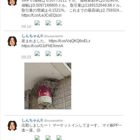
XRP の価格は 0.33775111 ドル。 価格変動率は0.0296%。
値幅は0.0097168805ドル。 取引量は1189152646.66ドル。
取引量の増減は-0.1521%。 これまでの最高値は2.759324…
https://t.co/LeJCsEQzcn
09:16
しんちゃん®
@susamishin
産まれました。 https://t.co/VqQKQ6oELz
https://t.co/GJzFhEXmnA
09:25
しんちゃん®
@susamishin
出勤しましたー！ マーケットインしてまーす。 マイ株PF一
進一退。😒