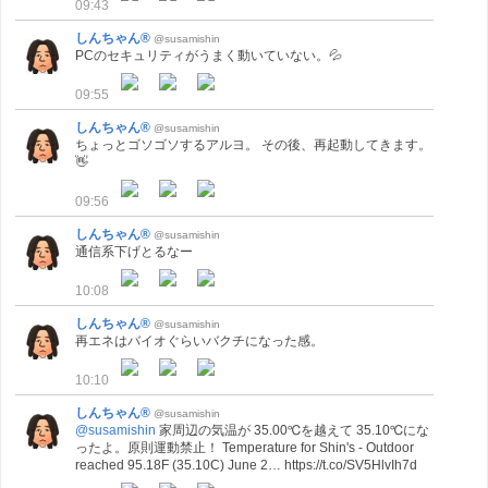
09:43
しんちゃん®
@susamishin
PCのセキュリティがうまく動いていない。💦
09:55
しんちゃん®
@susamishin
ちょっとゴソゴソするアルヨ。 その後、再起動してきます。
👋
09:56
しんちゃん®
@susamishin
通信系下げとるなー
10:08
しんちゃん®
@susamishin
再エネはバイオぐらいバクチになった感。
10:10
しんちゃん®
@susamishin
@susamishin
家周辺の気温が 35.00℃を越えて 35.10℃にな
ったよ。原則運動禁止！ Temperature for Shin's - Outdoor
reached 95.18F (35.10C) June 2… https://t.co/SV5HlvIh7d