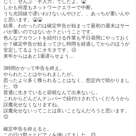
じく、ぜんぶ「手入力」でしたよ。🤮
しかも何度もネットワークエラーで中断。
うち光回線で遅いわけないんやけど、、あっちが重いんや
と思います。🤮🤮
結果、わかったのは確定申告が始まって最初の週末はサー
バが重いのではないか？ということです。
色んなアカウントを紐付ける作業も平日昼間にやっておく
か？確定申告が始まって少し時間を経過してからのほうが
安定してるようにオモタです。😖
来年からはあと1週遅らせよう…
3時間かかって申告を終え。
やられたことはやられましたが。
思ったより多く獲られることはなく、想定内で助かりまし
た。😢
普通に生きていると節税なんて出来ないし。
これからどんどんナンバーで紐付けされていくだろうから
誤魔化せなくなりますね。
誤魔化せないってことは良いことなんだろうと思います。
😊
確定申告を終えると。
この日は黙々とピアノを弾いてました。😊