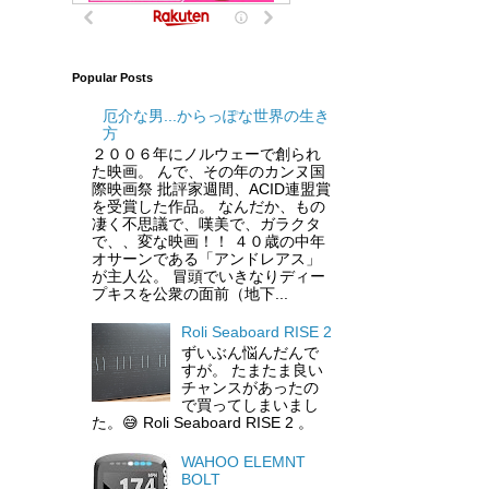
Popular Posts
厄介な男...からっぽな世界の生き
方
２００６年にノルウェーで創られ
た映画。 んで、その年のカンヌ国
際映画祭 批評家週間、ACID連盟賞
を受賞した作品。 なんだか、もの
凄く不思議で、嘆美で、ガラクタ
で、、変な映画！！ ４０歳の中年
オサーンである「アンドレアス」
が主人公。 冒頭でいきなりディー
プキスを公衆の面前（地下...
Roli Seaboard RISE 2
ずいぶん悩んだんで
すが。 たまたま良い
チャンスがあったの
で買ってしまいまし
た。😅 Roli Seaboard RISE 2 。
WAHOO ELEMNT
BOLT