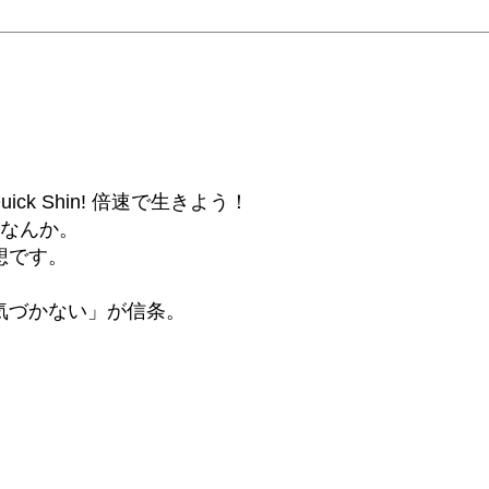
6β) Quick Shin! 倍速で生きよう！
話なんか。
想です。
気づかない」が信条。