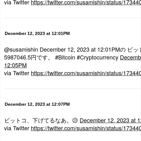
via Twitter
https://twitter.com/susamishin/status/173
December 12, 2023 at 12:01PM
@susamishin December 12, 2023 at 12:01P
5987046.5円です。 #Bitcoin #Cryptocurrency
Decembe
12:05PM
via Twitter
https://twitter.com/susamishin/status/173
December 12, 2023 at 12:07PM
ビットコ、下げてるなあ。😥
December 12, 2023 at 
via Twitter
https://twitter.com/susamishin/status/173