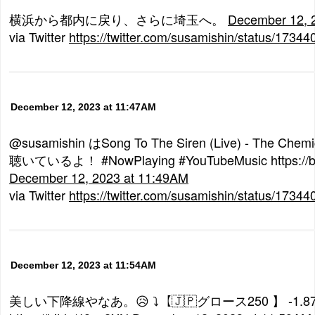
横浜から都内に戻り、さらに埼玉へ。
December 12, 
via Twitter
https://twitter.com/susamishin/status/173
December 12, 2023 at 11:47AM
@susamishin はSong To The Siren (Live) - The Chem
聴いているよ！ #NowPlaying #YouTubeMusic https://bit
December 12, 2023 at 11:49AM
via Twitter
https://twitter.com/susamishin/status/173
December 12, 2023 at 11:54AM
美しい下降線やなあ。😥 ⤵【🇯🇵グロース250 】 -1.87% 66