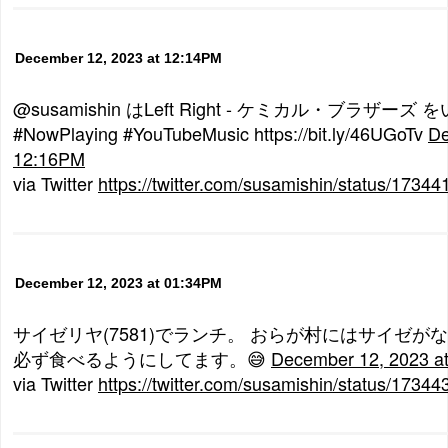
December 12, 2023 at 12:14PM
@susamishin はLeft Right - ケミカル・ブラザ
#NowPlaying #YouTubeMusic https://bit.ly/46UGoTv
De
12:16PM
via Twitter
https://twitter.com/susamishin/status/173
December 12, 2023 at 01:34PM
サイゼリヤ(7581)でランチ。 おらが村にはサイゼ
必ず食べるようにしてます。😅
December 12, 2023 a
via Twitter
https://twitter.com/susamishin/status/173