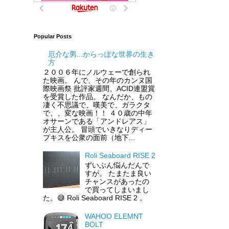
Popular Posts
厄介な男...からっぽな世界の生き
方
２００６年にノルウェーで創られ
た映画。 んで、その年のカンヌ国
際映画祭 批評家週間、ACID連盟賞
を受賞した作品。 なんだか、もの
凄く不思議で、嘆美で、ガラクタ
で、、変な映画！！ ４０歳の中年
オサーンである「アンドレアス」
が主人公。 冒頭でいきなりディー
プキスを公衆の面前（地下...
Roli Seaboard RISE 2
ずいぶん悩んだんで
すが。 たまたま良い
チャンスがあったの
で買ってしまいまし
た。😅 Roli Seaboard RISE 2 。
WAHOO ELEMNT
BOLT