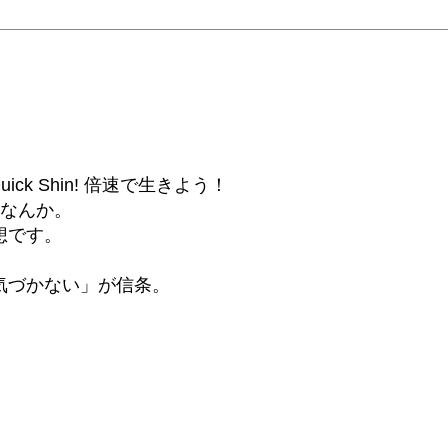
6β) Quick Shin! 倍速で生きよう！
話なんか。
想です。
気づかない」が信条。