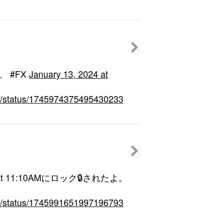
。 #FX
January 13, 2024 at
hin/status/1745974375495430233
24 at 11:10AMにロック🔒されたよ。
hin/status/1745991651997196793