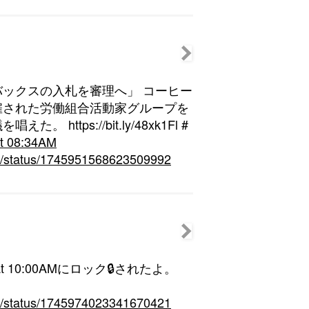
ックスの入札を審理へ」 コーヒー
雇された労働組合活動家グループを
ttps://bit.ly/48xk1Fl #
at 08:34AM
hin/status/1745951568623509992
24 at 10:00AMにロック🔒されたよ。
hin/status/1745974023341670421