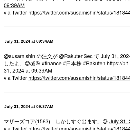
09:39AM
via Twitter
https://twitter.com/susamishin/status/181
July 31, 2024 at 09:34AM
@susamishin の注文が @RakutenSec で July 31, 20
したよ。😊💰🎯 #finance #日本株 #Rakuten https://bi
31, 2024 at 09:39AM
via Twitter
https://twitter.com/susamishin/status/181
July 31, 2024 at 09:37AM
マザーズコア(1563) しかしすぐ出ます。😓
July 31,
via Twitter
https://twitter.com/susamishin/status/181