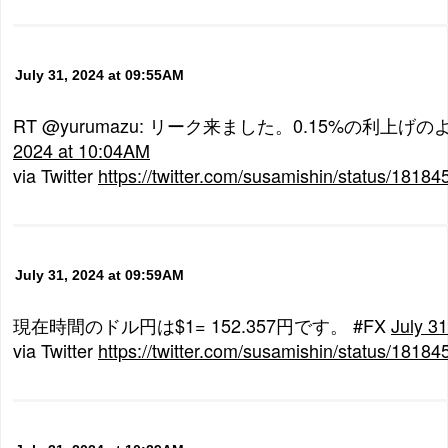
July 31, 2024 at 09:55AM
RT @yurumazu: リーク来ました。0.15%の利上げ
2024 at 10:04AM
via Twitter
https://twitter.com/susamishin/status/181
July 31, 2024 at 09:59AM
現在時間のドル円は$1= 152.357円です。 #FX
July 3
via Twitter
https://twitter.com/susamishin/status/181