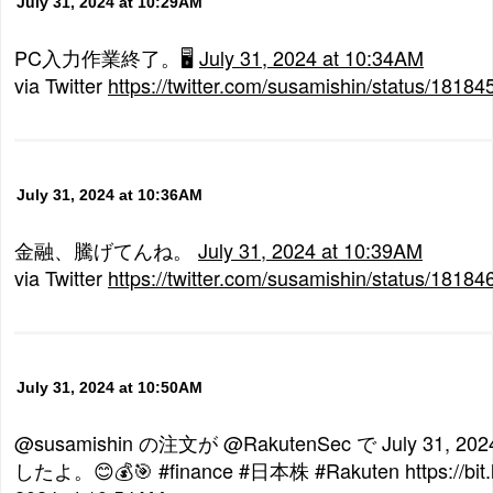
July 31, 2024 at 10:29AM
PC入力作業終了。🖥
July 31, 2024 at 10:34AM
via Twitter
https://twitter.com/susamishin/status/181
July 31, 2024 at 10:36AM
金融、騰げてんね。
July 31, 2024 at 10:39AM
via Twitter
https://twitter.com/susamishin/status/181
July 31, 2024 at 10:50AM
@susamishin の注文が @RakutenSec で July 31, 20
したよ。😊💰🎯 #finance #日本株 #Rakuten https://bit.