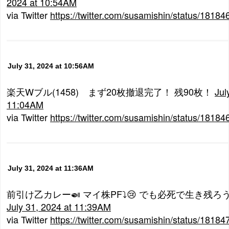
2024 at 10:54AM
via Twitter
https://twitter.com/susamishin/status/181
July 31, 2024 at 10:56AM
楽天Wブル(1458) まず20枚撤退完了！ 残90枚！
Jul
11:04AM
via Twitter
https://twitter.com/susamishin/status/181
July 31, 2024 at 11:36AM
前引け乙カレー🍛 マイ株PF⤵😢 でも必死で生き残
July 31, 2024 at 11:39AM
via Twitter
https://twitter.com/susamishin/status/181