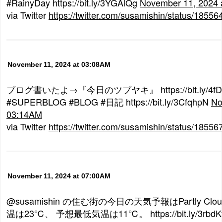
#RainyDay https://bit.ly/3YGAlQg
November 11, 2024 
via Twitter
https://twitter.com/susamishin/status/185
November 11, 2024 at 03:08AM
ブログ書いたよ→『今日のツブヤキ』 https://bit.ly/4fD
#SUPERBLOG #BLOG #日記 https://bit.ly/3CfqhpN
No
03:14AM
via Twitter
https://twitter.com/susamishin/status/185
November 11, 2024 at 07:00AM
@susamishin の住む街の今日の天気予報はPartly C
温は23℃、 予想最低気温は11℃。 https://bit.ly/3rbdK