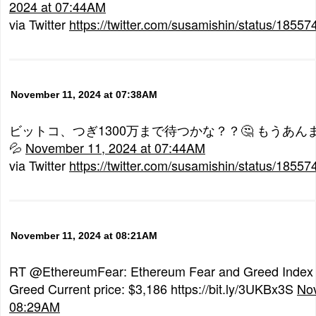
2024 at 07:44AM
via Twitter
https://twitter.com/susamishin/status/185
November 11, 2024 at 07:38AM
ビットコ、つぎ1300万まで待つかな？？🤔 もうあ
💦
November 11, 2024 at 07:44AM
via Twitter
https://twitter.com/susamishin/status/185
November 11, 2024 at 08:21AM
RT @EthereumFear: Ethereum Fear and Greed Index 
Greed Current price: $3,186 https://bit.ly/3UKBx3S
Nov
08:29AM