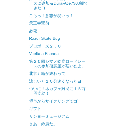
スに参加＆Dura-Ace7900観て
きたヨ
こらっ！意志が弱いっ！
天王寺駅前
必殺
Razor Skate Bug
プロポーズ２．０
Vuelta a Espana
第２５回シマノ鈴鹿ロードレー
スの参加確認証が届いたよ。
北京五輪が終わって
涼しいと１０分速くなったヨ
ついに！ネカフェ難民に１５万
円支給！
堺市からサイクリングでゴー
ギフト
サンヨーミュージアム
さあ、鈴鹿だ。