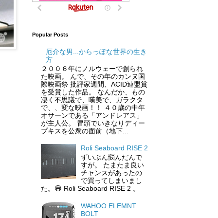
Popular Posts
厄介な男...からっぽな世界の生き
方
２００６年にノルウェーで創られ
た映画。 んで、その年のカンヌ国
際映画祭 批評家週間、ACID連盟賞
を受賞した作品。 なんだか、もの
凄く不思議で、嘆美で、ガラクタ
で、、変な映画！！ ４０歳の中年
オサーンである「アンドレアス」
が主人公。 冒頭でいきなりディー
プキスを公衆の面前（地下...
Roli Seaboard RISE 2
ずいぶん悩んだんで
すが。 たまたま良い
チャンスがあったの
で買ってしまいまし
た。😅 Roli Seaboard RISE 2 。
WAHOO ELEMNT
BOLT