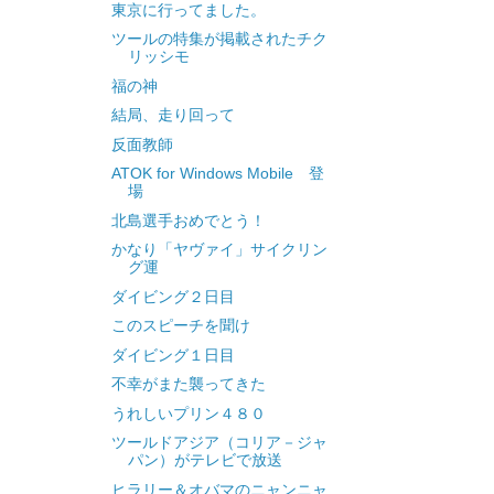
東京に行ってました。
ツールの特集が掲載されたチク
リッシモ
福の神
結局、走り回って
反面教師
ATOK for Windows Mobile 登
場
北島選手おめでとう！
かなり「ヤヴァイ」サイクリン
グ運
ダイビング２日目
このスピーチを聞け
ダイビング１日目
不幸がまた襲ってきた
うれしいプリン４８０
ツールドアジア（コリア－ジャ
パン）がテレビで放送
ヒラリー＆オバマのニャンニャ