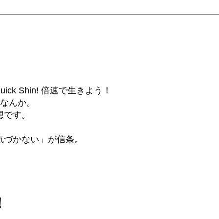
6β) Quick Shin! 倍速で生きよう！
話なんか。
想です。
気づかない」が信条。
！