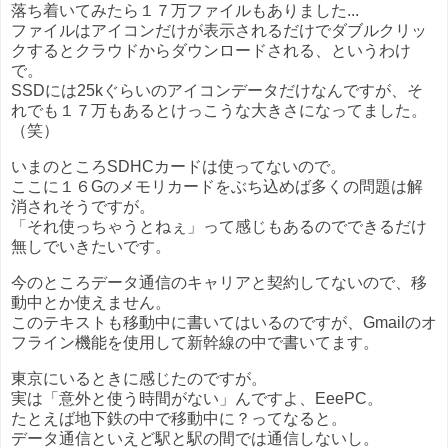
落ち着いてみたら１７万ファイルもありました...
ファイルはアイコンだけが表示されるだけでダブルクリッ
クするとクラウドからダウンロードされる、というわけ
で。
SSDには25kぐらいのアイコンデータだけなんですが、そ
れでも１７万もあるとけっこうな大きさになってました。
（笑）
いまのところSDHCカードは使ってないので。
ここに１６Gのメモリカードをぶち込めば多くの問題は解
消されそうですが。
「それ使っちゃうとねぇ」って感じもあるのでできるだけ
無しでいきたいです。
今のところデータ通信のキャリアと契約してないので、移
動中とか使えません。
このテキストも移動中に書いてはいるのですが、Gmailのオ
フライン機能を使用して新幹線の中で書いてます。
東京にいるときに感じたのですが。
実は「意外と使う時間がない」んですよ、EeePC。
たとえば地下鉄の中で移動中に？ってなると。
データ通信といえど駅と駅の間では通信しないし。