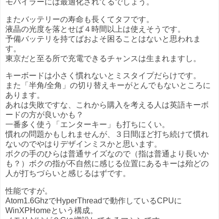
モバイラーには最適化されてるでしょう。
またバッテリーの寿命も長くてタフです。
液晶の光度を落とせば４時間以上は使えそうです。
予備バッテリを持てばおよそ困ることはないと思われま
す。
東京だと至る所で充電できるチャンスは生まれますし。
キーボードは小さく慣れないとミスタイプだらけです。
また「半角/全角」の切り替えキーがとんでもないところに
あります。
あれは失敗ですな、これから購入を考える人は英語キーボ
ードの方が良いかも？
一番多く使う「エンターキー」も打ちにくい。
慣れの問題かもしれませんが、３日間ほど打ち続けて慣れ
ないのでやはりデザインミスかと思います。
ボクの手のひらは普通サイズなので（指は普通より長いか
も？）ボクの指が不自然に感じる位置にあるキーは殆どの
人が打ちづらいと感じるはずです。
性能ですが。
Atom1.6GhzでHyperThreadで動作しているCPUに
WinXPHomeという構成。