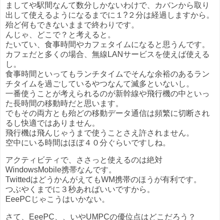
ましてや駅間なんて数分しかないわけで、カバンから取り
出して使えるようになるまでに１?２分は経過しますから。
殆ど何もできないままで終わりです。
んじゃ、どこで？と考えると。
たいてい、食事時間やカフェタイムになると思うんです。
カフェだと多くの場合、無線LANサービスを使えば使える
し。
食事時間といってもランチタイムでそんな余裕のあるラン
チタイムを過ごしているやつなんて滅多といないし。
一番使うことが考えられるのが新幹線や飛行機の中といっ
た長時間の移動時だと思います。
でもその両方とも殆どの移動データ通信は頻繁に切断され
るし快適ではありません。
飛行機は飛んじゃうまで使うことさえ許されません。
空中にいる時間はほぼ４０分ぐらいですしね。
アクティビティで、ささっと使えるのは絶対
WindowsMobile携帯なんです。
TwittedはどうかんがえてもWM携帯のほうが有利です。
つぶやくまでに３秒あればいいですから。
EeePCじゃこうはいかない。
さて、EeePC、、いやUMPCの優位点はどこだろう？