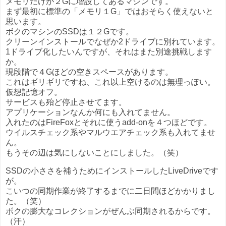
メモリだけが２Gに増設してあるマシンです。
まず最初に標準の「メモリ１G」ではおそらく使えないと
思います。
ボクのマシンのSSDは１２Gです。
クリーンインストールでなぜか2ドライブに別れています。
1ドライブ化したいんですが、それはまた別途挑戦します
か。
現段階で４Gほどの空きスペースがあります。
これはギリギリですね、これ以上空けるのは無理っぽい。
仮想記憶オフ。
サービスも殆ど停止させてます。
アプリケーションなんか何にも入れてません。
入れたのはFireFoxとそれに使うadd-onを４つほどです。
ウイルスチェック系やマルウエアチェック系も入れてませ
ん。
もうその辺は気にしないことにしました。（笑）
SSDの小ささを補うためにインストールしたLiveDriveです
が。
こいつの同期作業が終了するまでに二日間ほどかかりまし
た。（笑）
ボクの膨大なコレクションがぜんぶ同期されるからです。
（汗）