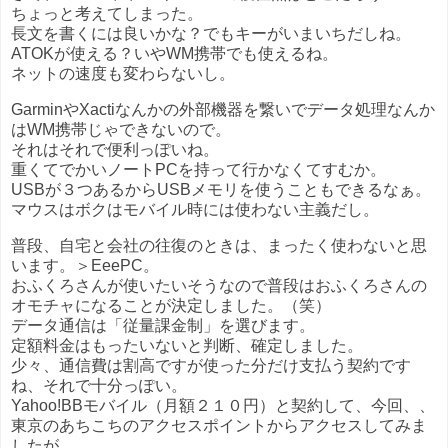
ちょっと考えてしまった。
長文を書くには良いかな？でもキーがいまいちだしね。
ATOKが使える？いやWM携帯でも使えるね。
ネットの速度も変わらないし。
GarminやXactiなんかの外部機器を繋いでデータ処理なんか
はWM携帯じゃできないので。
それはそれで便利っぽいね。
重くてでかいノートPCを持って行かなくてすむか。
USBが３つあるからUSBメモリを使うこともできるなぁ。
マウスはボクはモバイル時には使わない主義だし。
普段、自宅と会社の往復のときは、まったく使わないと思
います。＞EeePC。
おふくろさんが使いたいそうなので普段はおふくろさんの
オモチャになることが決定しました。（笑）
データ通信は「従量課金制」を選びます。
定額料金はもったいないと判断、確定しました。
少々、通信費は割高ですが使った分だけ支払う契約です
ね、それで十分っぽい。
Yahoo!BBモバイル（月額２１０円）と契約して、今回、、
東京のあちこちのアクセスポイントからアクセスしてみま
したが。