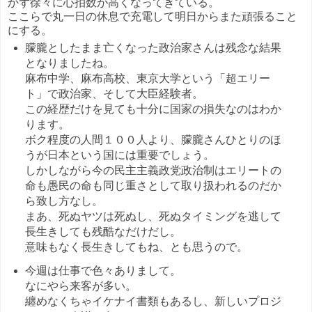
かず徐々に心拍数が高くなってきている。
ここらで丸一日の休息で充電して明日からまた頑張ること
にする。
朦朧としたまま亡くなった政治家さんは残念な結果
となりましたね。
麻布中学、麻布高校、東京大学という「超エリー
ト」で政治家、そして大臣経験者。
この経歴だけを見ても十分に国家の損失なのはわか
ります。
ボク程度の人間１００人より、朦朧さんひとりのほ
うが日本という国には重要でしょう。
しかしながら今の民主主義政党政治制はエリートの
命も愚民の命も同じ重さとして取り扱われるのだか
ら致し方なし。
まあ、死ぬヤツは死ぬし、死ぬタイミングを逃して
長生きしても残酷なだけだし。
意味もなく長生きしてもね、とも思うので。
今週は仕事で色々ありまして。
なにやら来客が多い。
纏めなくちゃイケナイ書類もあるし、新しいプロジ