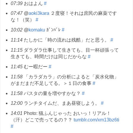
07:39
おはよん
#
07:47
@
aoki3kara
２度寝！それは庶民の麻薬です
な！（笑）
#
10:02
@
komaku
ｶﾞﾝﾊﾞﾚ
#
11:14
たしかに「時の流れは残酷」だと思う。
#
11:15
ダラダラ仕事して生きても、目一杯頑張って
生きても、時間だけは同じだからな
#
11:45
むー暇だー
#
11:58
「カラダカラ」の分析によると「炭水化物」
がまだまだ不足してる。＞１日の食事
#
11:58
パスタの量を増やすかな？
#
12:00
ランチタイムだ、まあ昼寝しよう。
#
14:01
Photo: 猫ふんじゃった おいっ！リアル！
（汗）どこで売ってるの？？
tumblr.com/xm13bz6ti
#