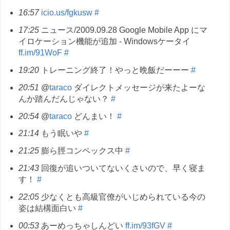
16:57
icio.us/fgkusw
#
17:25
ニュース/2009.09.28 Google Mobile App にマ
イロケーション機能が追加 - Windowsケータイ
ff.im/91WoF
#
19:20
トレーニング終了！やっと晩飯だーーー
#
20:51
@
taraco
ダイレクトメッセージが来たよーな
んか踏んだんじゃない？
#
20:54
@
taraco
どんまい！
#
21:14
もう眠いや
#
21:25
膨ら脛コンペックス中
#
21:43
回復が追いついてないくさいので、早く寝ま
す！
#
22:05
少なくとも高級官僚がいじめられている今の
姿は結構面白い
#
00:53
あーめっちゃしんどい
ff.im/93fGV
#