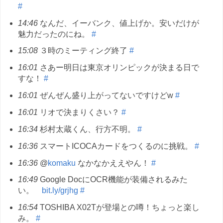
#
14:46
なんだ、イーバンク、値上げか。安いだけが
魅力だったのにね。
#
15:08
３時のミーティング終了
#
16:01
さあー明日は東京オリンピックが決まる日で
すな！
#
16:01
ぜんぜん盛り上がってないですけどw
#
16:01
リオで決まりくさい？
#
16:34
杉村太蔵くん、行方不明。
#
16:36
スマートICOCAカードをつくるのに挑戦。
#
16:36
@
komaku
なかなかええやん！
#
16:49
Google DocにOCR機能が装備されるみた
い。
bit.ly/grjhg
#
16:54
TOSHIBA X02Tが登場との噂！ちょっと楽し
み。
#