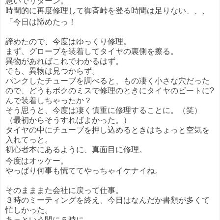
急いでリターン。
時間的に再度修理して御斉峠を登る時間は足りない、、、
「今日は諦めたっ！
諦めたので、今度はゆっくり修理。
まず、グローブを装着してタイヤの裏側を擦る。
異物があればこれでわかるはず。
でも、異物は見つからず。
パンクしたチューブを調べると、もの凄く小さな穴だった
ので、どうもボクのミスで修理のときにタイヤのビートに?
んで装着しちゃったか？
そう思うと、今度は凄く慎重に修理することに。（笑）
（最初からそうすればよかった。）
タイヤの中にチューブを押し込めるときはちょっと空気を
入れてっと。
初心者本にあるように、真面目に修理。
今度はオッケー。
やっぱり何事も慌ててやっちゃイケナイね。
そのまままた会社に戻って仕事。
３時のミーティングを終え、今日はなんだか書類が多くて
忙しかった。
あっという間に５時に。