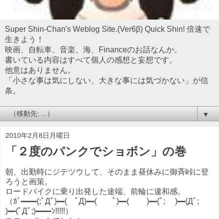
Super Shin-Chan's Weblog Site.(Ver6β) Quick Shin! 倍速で
生きよう！
映画、自転車、音楽、海、Financeのお話なんか。
書いている内容はすべて個人の感想と妄想です。
他意はありません。
「小さな事は気にしない、大きな事には気づかない」が信
条。
▼
2010年2月8日月曜日
「２度のパンクでショボン」の巻
朝、出勤時にジテツウして、そのまま昼休みに御斉峠に登
ろうと画策。
ロードバイクに乗り出発した途端、前輪に違和感。
（ｶﾞ━━(;ﾟДﾟ)━( ﾟД)━( ﾟ)━( )━(ﾟ; )━(Дﾟ;
)━(ﾟДﾟ;)━━ﾝ!!!!!）