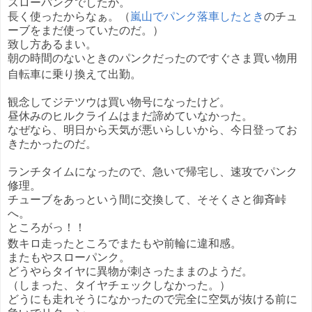
スローパンクでしたか。
長く使ったからなぁ。（
嵐山でパンク落車したとき
のチュ
ーブをまだ使っていたのだ。）
致し方あるまい。
朝の時間のないときのパンクだったのですぐさま買い物用
自転車に乗り換えて出勤。
観念してジテツウは買い物号になったけど。
昼休みのヒルクライムはまだ諦めていなかった。
なぜなら、明日から天気が悪いらしいから、今日登ってお
きたかったのだ。
ランチタイムになったので、急いで帰宅し、速攻でパンク
修理。
チューブをあっという間に交換して、そそくさと御斉峠
へ。
ところがっ！！
数キロ走ったところでまたもや前輪に違和感。
またもやスローパンク。
どうやらタイヤに異物が刺さったままのようだ。
（しまった、タイヤチェックしなかった。）
どうにも走れそうになかったので完全に空気が抜ける前に