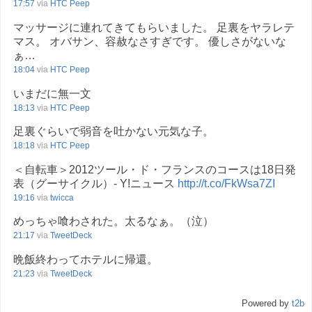
17:57
via
HTC Peep
マッサージに連れてきてもらいました。 足裏をヤラレテ
マス。 オバサン、容赦なさすぎです。 優しさがないな
ぁ…
18:04
via
HTC Peep
いまだに無一文
18:13
via
HTC Peep
足裏ぐらいで弱音を吐かない元気な子。
18:18
via
HTC Peep
＜自転車＞2012ツール・ド・フランスのコースは18日発
表（グーサイクル）- Y!ニュース
http://t.co/FkWsa7ZI
19:16
via
twicca
めっちゃ喰わされた。太るなぁ。（泣）
21:17
via
TweetDeck
晩飯終わってホテルに帰還。
21:23
via
TweetDeck
Powered by
t2b