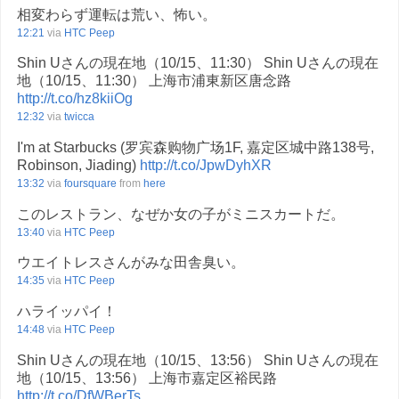
相変わらず運転は荒い、怖い。
12:21
via
HTC Peep
Shin Uさんの現在地（10/15、11:30） Shin Uさんの現在
地（10/15、11:30） 上海市浦東新区唐念路
http://t.co/hz8kiiOg
12:32
via
twicca
I'm at Starbucks (罗宾森购物广场1F, 嘉定区城中路138号,
Robinson, Jiading)
http://t.co/JpwDyhXR
13:32
via
foursquare
from
here
このレストラン、なぜか女の子がミニスカートだ。
13:40
via
HTC Peep
ウエイトレスさんがみな田舎臭い。
14:35
via
HTC Peep
ハライッパイ！
14:48
via
HTC Peep
Shin Uさんの現在地（10/15、13:56） Shin Uさんの現在
地（10/15、13:56） 上海市嘉定区裕民路
http://t.co/DfWBerTs