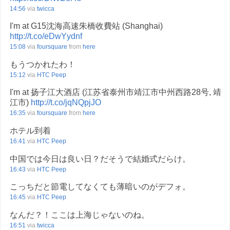
14:56
via
twicca
I'm at G15沈海高速朱橋收費站 (Shanghai)
http://t.co/eDwYydnf
15:08
via
foursquare
from
here
もうつかれたわ！
15:12
via
HTC Peep
I'm at 扬子江大酒店 (江苏省泰州市靖江市中州西路28号, 靖
江市)
http://t.co/jqNQpjJO
16:35
via
foursquare
from
here
ホテル到着
16:41
via
HTC Peep
中国では今日は良い日？だそうで結婚式だらけ。
16:43
via
HTC Peep
こっちだと節電してなくても薄暗いのがデフォ。
16:45
via
HTC Peep
なんだ？！ここは上海じゃないのね。
16:51
via
twicca