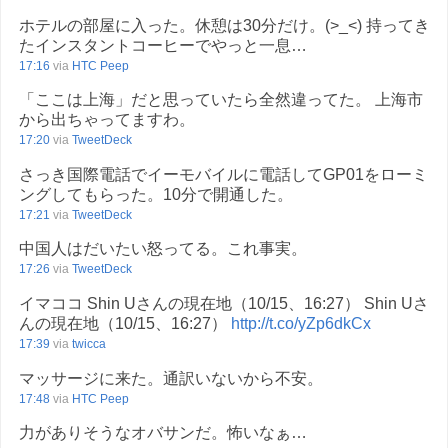
ホテルの部屋に入った。休憩は30分だけ。(>_<) 持ってき
たインスタントコーヒーでやっと一息…
17:16
via
HTC Peep
「ここは上海」だと思っていたら全然違ってた。 上海市
から出ちゃってますわ。
17:20
via
TweetDeck
さっき国際電話でイーモバイルに電話してGP01をローミ
ングしてもらった。10分で開通した。
17:21
via
TweetDeck
中国人はだいたい怒ってる。これ事実。
17:26
via
TweetDeck
イマココ Shin Uさんの現在地（10/15、16:27） Shin Uさ
んの現在地（10/15、16:27）
http://t.co/yZp6dkCx
17:39
via
twicca
マッサージに来た。通訳いないから不安。
17:48
via
HTC Peep
力がありそうなオバサンだ。怖いなぁ…