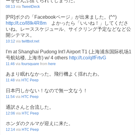
ーをぜんぶ捨てられてしまった。
08:13
via
TweetDeck
[PR]ボクの「Facebookページ」が出来ました。(^^)
http://t.co/l8Ik4R8m
よかったら「いいね！」してくださ
いね。レーススケジュール、サイクリング予定などなど公
開シテマス。
10:12
via
twittbot.net
I'm at Shanghai Pudong Int'l Airport T1 (上海浦东国际机场1
号航站楼, 上海市) w/ 4 others
http://t.co/qlfFrtvG
11:46
via
foursquare
from
here
あまり眠れなかった。飛行機よく揺れたわ。
11:48
via
HTC Peep
日本円しかない！なので無一文なう！
11:54
via
HTC Peep
通訳さんと合流した。
12:06
via
HTC Peep
ホンダのクルマが迎えに来た。
12:14
via
HTC Peep