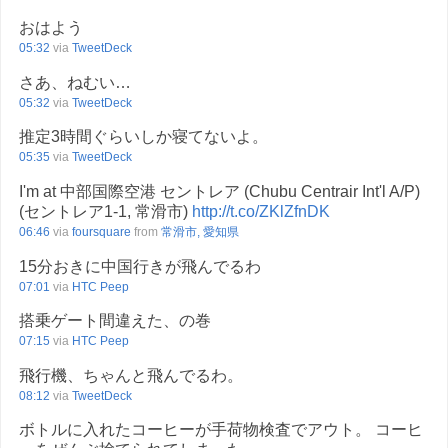
おはよう
05:32
via
TweetDeck
さあ、ねむい…
05:32
via
TweetDeck
推定3時間ぐらいしか寝てないよ。
05:35
via
TweetDeck
I'm at 中部国際空港 セントレア (Chubu Centrair Int'l A/P)
(セントレア1-1, 常滑市)
http://t.co/ZKlZfnDK
06:46
via
foursquare
from
常滑市, 愛知県
15分おきに中国行きが飛んでるわ
07:01
via
HTC Peep
搭乗ゲート間違えた、の巻
07:15
via
HTC Peep
飛行機、ちゃんと飛んでるわ。
08:12
via
TweetDeck
ボトルに入れたコーヒーが手荷物検査でアウト。 コーヒ