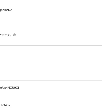
6gndmsRe
ジック。😓
t.co/op4NCU9Cfi
XcbOxGX