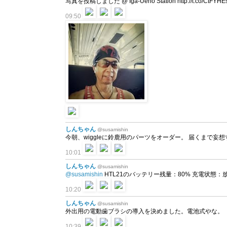
写真を投稿しました @ Iga-Ueno Station http://t.co/CtFYHE
09:50
しんちゃん
@susamishin
今朝、wiggleに鈴鹿用のパーツをオーダー。 届くまで妄
10:01
しんちゃん
@susamishin
@susamishin
HTL21のバッテリー残量：80% 充電状態：放電中 
10:20
しんちゃん
@susamishin
外出用の電動歯ブラシの導入を決めました。電池式やな。
10:39