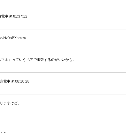
at 01:37:12
o/Nz9aBXomsw
kとスマホ」っていうペアで出張するのがいいかも。
 at 08:10:28
戻りますけど。