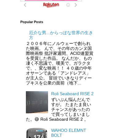
Popular Posts
厄介な男...からっぽな世界の生き
方
２００６年にノルウェーで創られ
た映画。 んで、その年のカンヌ国
際映画祭 批評家週間、ACID連盟賞
を受賞した作品。 なんだか、もの
凄く不思議で、嘆美で、ガラクタ
で、、変な映画！！ ４０歳の中年
オサーンである「アンドレアス」
が主人公。 冒頭でいきなりディー
プキスを公衆の面前（地下...
Roli Seaboard RISE 2
ずいぶん悩んだんで
すが。 たまたま良い
チャンスがあったの
で買ってしまいまし
た。😅 Roli Seaboard RISE 2 。
WAHOO ELEMNT
BOLT