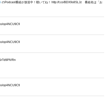
i
のPodcast番組が放送中！聴いてね！ http://t.co/BDX9s8SLJz 番組名は「お
t.co/op4NCU9Cfi
t.co/op4NCU9Cfi
SrTd9PIVRn
t.co/op4NCU9Cfi