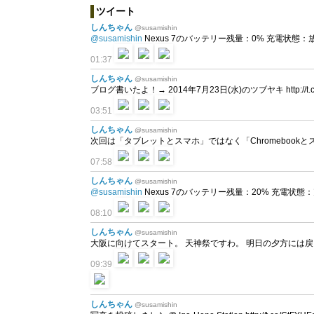
ツイート
しんちゃん
@susamishin
@susamishin
Nexus 7のバッテリー残量：0% 充電状態：放電中 
01:37
しんちゃん
@susamishin
ブログ書いたよ！→ 2014年7月23日(水)のツブヤキ http://t.c
03:51
しんちゃん
@susamishin
次回は「タブレットとスマホ」ではなく「Chromeboo
07:58
しんちゃん
@susamishin
@susamishin
Nexus 7のバッテリー残量：20% 充電状態：充電中
08:10
しんちゃん
@susamishin
大阪に向けてスタート。 天神祭ですわ。 明日の夕方には
09:39
しんちゃん
@susamishin