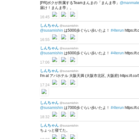
[PR]ボクが所属するTeamまんまの「まんま亭」
@manmate
届け！まんま亭」。
16:45
しんちゃん
@susamishin
@susamishin
は5000歩ぐらい歩いたよ！
#4terun
https://
16:55
しんちゃん
@susamishin
@susamishin
は6000歩ぐらい歩いたよ！
#4terun
https://
17:06
しんちゃん
@susamishin
I'm at アパホテル 大阪天満 (大阪市北区, 大阪府) https://t.co/
17:24
しんちゃん
@susamishin
@susamishin
は7000歩ぐらい歩いたよ！
#4terun
https://
18:32
しんちゃん
@susamishin
ちょっと寝てた。