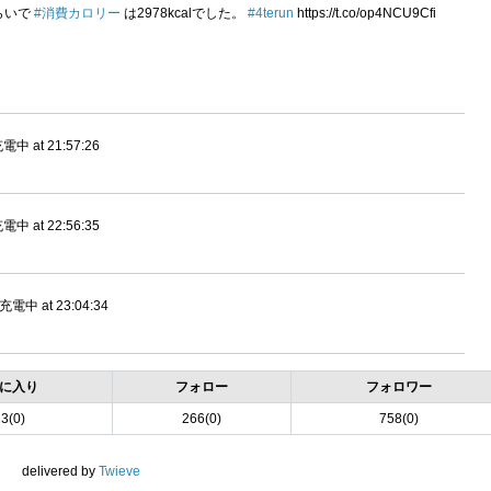
ぐらいで
#消費カロリー
は2978kcalでした。
#4terun
https://t.co/op4NCU9Cfi
at 21:57:26
at 22:56:35
 at 23:04:34
に入り
フォロー
フォロワー
3(0)
266(0)
758(0)
delivered by
Twieve