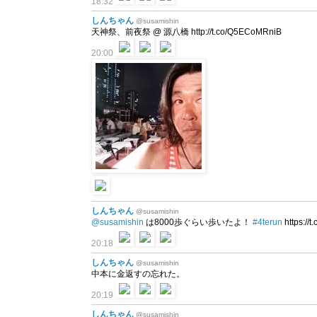
18:32
しんちゃん
@susamishin
天神祭、前夜祭 @ 源八橋 http://t.co/Q5ECoMRniB
20:00
しんちゃん
@susamishin
@susamishin
は8000歩ぐらい歩いたよ！
#4terun
https://
20:18
しんちゃん
@susamishin
中本に金返すの忘れた。
20:19
しんちゃん
@susamishin