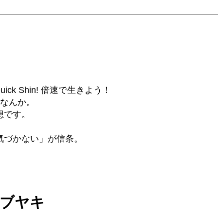
6β) Quick Shin! 倍速で生きよう！
話なんか。
想です。
気づかない」が信条。
ツブヤキ