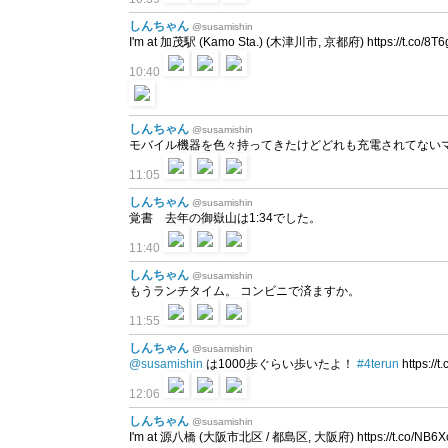
しんちゃん
@susamishin
I'm at 加茂駅 (Kamo Sta.) (木津川市, 京都府) https://t.co/8T
10:40
しんちゃん
@susamishin
モバイル機器を色々持ってきたけどどれも充電されてないマ
11:05
しんちゃん
@susamishin
覚書 去年の御嶽山は1:34でした。
11:40
しんちゃん
@susamishin
もうランチタイム。 コンビニで済ますか。
11:55
しんちゃん
@susamishin
@susamishin
は1000歩ぐらい歩いたよ！
#4terun
https://
12:06
しんちゃん
@susamishin
I'm at 源八橋 (大阪市北区 / 都島区, 大阪府) https://t.co/NB6