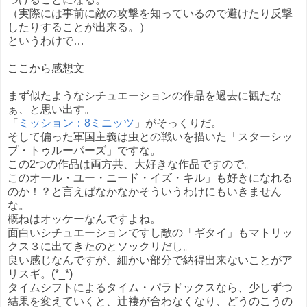
（実際には事前に敵の攻撃を知っているので避けたり反撃
したりすることが出来る。）
というわけで…
ここから感想文
まず似たようなシチュエーションの作品を過去に観たな
ぁ、と思い出す。
「
ミッション：8ミニッツ
」がそっくりだ。
そして偏った軍国主義は虫との戦いを描いた「スターシッ
プ・トゥルーパーズ」ですな。
この2つの作品は両方共、大好きな作品ですので。
このオール・ユー・ニード・イズ・キル」も好きになれる
のか！？と言えばなかなかそういうわけにもいきません
な。
概ねはオッケーなんですよね。
面白いシチュエーションですし敵の「ギタイ」もマトリッ
クス３に出てきたのとソックリだし。
良い感じなんですが、細かい部分で納得出来ないことがア
リスギ。(*_*)
タイムシフトによるタイム・パラドックスなら、少しずつ
結果を変えていくと、辻褄が合わなくなり、どうのこうの