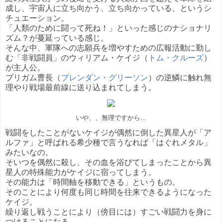
成し、宇宙人に立ち向かう、立ち向かっている、というシ
チュエーション。
「人類のために闘って死ね！」といった感じのナショナリ
ズム？が蔓延っている感じ。
そんな中、軍隊への志願兵を増やすための広報活動に勤し
む「非戦闘員」のウィリアム・ケイジ（
トム・クルーズ
）
が主人公。
ブリガム曹長（
ブレンダン・グリーソン
）の逆鱗に触れ無
理やり戦場最前線に送り込まれてしまう。
いや、、無理ですから…
戦闘をしたことがないケイジが偶然に倒した異星人が「ア
ルファ」と呼ばれる希少種で言うなれば「はぐれメタル」
みたいなの。
そいつを偶然に殺し、その血を浴びてしまったことから異
星人の特殊能力がケイジに宿ってしまう。
その能力は「時間軸を移動できる」というもの。
そのことにより何度も同じ時間を往来できるようになった
ケイジ。
繰り返し戦うことにより（傍目には）すごい戦闘力を身に
つけることになる。