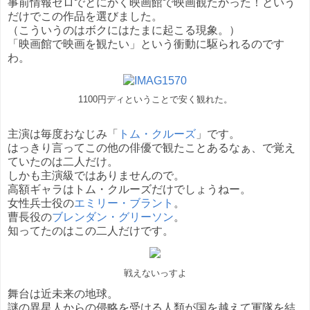
事前情報ゼロでとにかく映画館で映画観たかった！という
だけでこの作品を選びました。
（こういうのはボクにはたまに起こる現象。）
「映画館で映画を観たい」という衝動に駆られるのです
わ。
1100円ディということで安く観れた。
主演は毎度おなじみ「
トム・クルーズ
」です。
はっきり言ってこの他の俳優で観たことあるなぁ、で覚え
ていたのは二人だけ。
しかも主演級ではありませんので。
高額ギャラはトム・クルーズだけでしょうねー。
女性兵士役の
エミリー・ブラント
。
曹長役の
ブレンダン・グリーソン
。
知ってたのはこの二人だけです。
戦えないっすよ
舞台は近未来の地球。
謎の異星人からの侵略を受ける人類が国を越えて軍隊を結