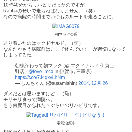
10時40分からリハビリだったのですが。
Raphaのせいで走らねばなりません。（笑）
なので病院の時間までいつものルートを走ることに。
朝マック⑦番
辿り着いたのはマクドナルド。（笑）
なんだかもう病院前はここで休んでいく、が習慣になって
しまってるね。
朝練終わって朝マック (@ マクドナルド 伊賀上
野店 -
@love_mcd
in 伊賀市, 三重県)
https://t.co/7J4qxvLhNm
— しんちゃん (@susamishin)
2014, 12月 26
ダメだとは思いますけど…（恥）
モリモリ食って病院へ。
もう何度目か忘れた？ぐらいのリハビリです。
電気治療中
相変わらず同じ治療が続きます。