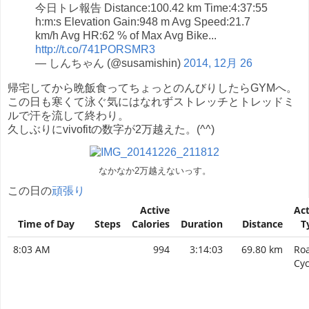
今日トレ報告 Distance:100.42 km Time:4:37:55
h:m:s Elevation Gain:948 m Avg Speed:21.7
km/h Avg HR:62 % of Max Avg Bike...
http://t.co/741PORSMR3
— しんちゃん (@susamishin)
2014, 12月 26
帰宅してから晩飯食ってちょっとのんびりしたらGYMへ。
この日も寒くて泳ぐ気にはなれずストレッチとトレッドミ
ルで汗を流して終わり。
久しぶりにvivofitの数字が2万越えた。(^^)
なかなか2万越えないっす。
この日の
頑張り
Active
Act
Time of Day
Steps
Calories
Duration
Distance
T
8:03 AM
994
3:14:03
69.80 km
Ro
Cyc