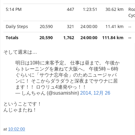
5:14 PM
447
1:23:51
30.62 km
Ro
Cyc
Daily Steps
20,590
321
24:00:00
11.41 km
--
Totals
20,590
1,762
24:00:00
111.84 km
--
そして週末は…
明日は10時に来客予定。 仕事は昼まで。 午後か
らトレーニングを兼ねて大阪へ。 午後5時～6時
ぐらいに「サウナ忘年会」のためニュージャパ
ンに！ そこからダラダラと深夜までサウナに居
ます！！ ロウリュ4連発やっ！！
— しんちゃん (@susamishin)
2014, 12月 26
ということです！
んじゃまたね！
at
10:02:00