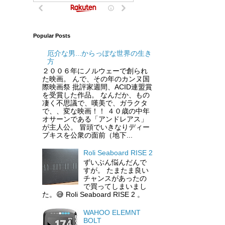
Popular Posts
厄介な男...からっぽな世界の生き
方
２００６年にノルウェーで創られ
た映画。 んで、その年のカンヌ国
際映画祭 批評家週間、ACID連盟賞
を受賞した作品。 なんだか、もの
凄く不思議で、嘆美で、ガラクタ
で、、変な映画！！ ４０歳の中年
オサーンである「アンドレアス」
が主人公。 冒頭でいきなりディー
プキスを公衆の面前（地下...
Roli Seaboard RISE 2
ずいぶん悩んだんで
すが。 たまたま良い
チャンスがあったの
で買ってしまいまし
た。😅 Roli Seaboard RISE 2 。
WAHOO ELEMNT
BOLT