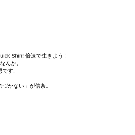
6β) Quick Shin! 倍速で生きよう！
話なんか。
想です。
気づかない」が信条。