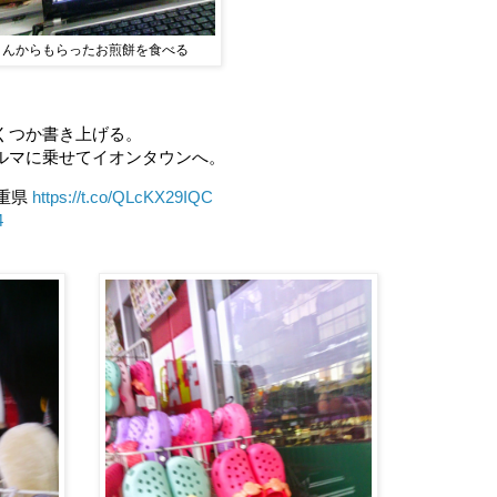
さんからもらったお煎餅を食べる
くつか書き上げる。
ルマに乗せてイオンタウンへ。
三重県
https://t.co/QLcKX29IQC
4
。