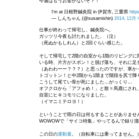
今週はもうお金がないぞ？！
I'm at 日根野鍼灸院 in 伊賀市, 三重県
http
— しんちゃん (@susamishin)
2014, 12月 
仕事が終わって帰宅し、鍼灸院へ。
ガッツリ今夜も討たれました。（泣）
（死ぬかもしれん）と2回ぐらい感じた。
そして帰宅して2階の自室から1階のリビング
いる時、片方がスポン！と脱げ落ち、それに足
（あわわーー？？？）と思ったのですが、寒か
トゴットン！と中2階から1階まで階段を尻で降
こうして尾てい骨が死にました…がっくり…
オフクロから「アフォめ！」と散々馬鹿にされ
自室にヒキコモリになりました。
（イマニミテロヨ！）
ということで雨の日は何もすることがありませ
WOWOWで「サイコ特集」やってるんで録り
この日の
運動量
。（自転車には乗ってません。