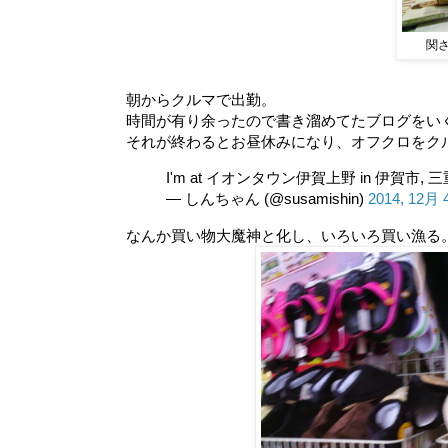
関
朝からクルマで出勤。
時間が有り余ったので書き溜めてたブログをい
それが終わるとお昼休みになり、オフクロをク
I'm at イオンタウン伊賀上野 in 伊賀市, 
— しんちゃん (@susamishin)
2014, 12月 
なんか買い物大魔神と化し、いろいろ買い漁る