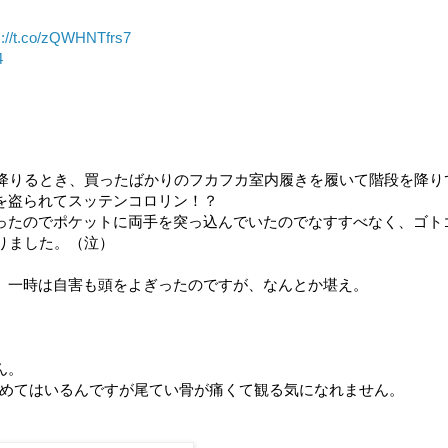
s://t.co/zQWHNTfrs7
4
に降りるとき、買ったばかりのフカフカ室内履きを履いて階段を降り
を盗られてスッテンコロリン！？
ったのでポケットに両手を突っ込んでいたのでなすすべなく、ゴト
りました。（泣）
、一時は自害も頭をよぎったのですが、なんとか堪え。
ん。
溜めてはいるんですが尾てい骨が痛くて観る気になれません。
）