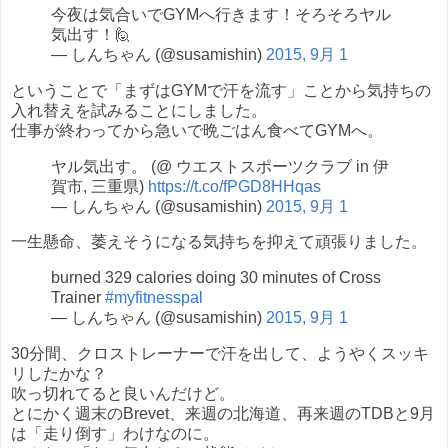
今夜は気合いでGYMへ行きます！そろそろヤル
気出す！🙋
— しんちゃん (@susamishin)
2015, 9月 1
ということで「まずはGYMで汗を流す」ことから気持ちの
入れ替えを試みることにしました。
仕事が終わってから急いで晩ごはん食べてGYMへ。
ヤル気出す。 (@ ウエストスポーツクラブ in 伊
賀市, 三重県)
https://t.co/fPGD8HHqas
— しんちゃん (@susamishin)
2015, 9月 1
一生懸命、萎えそうになる気持ちを抑えて頑張りました。
burned 329 calories doing 30 minutes of Cross
Trainer
#myfitnesspal
— しんちゃん (@susamishin)
2015, 9月 1
30分間、クロストレーナーで汗を出して、ようやくスッキ
リしたかな？
吹っ切れてると良いんだけど。
とにかく週末のBrevet、来週の北海道、再来週のTDBと9月
は「走り倒す」わけなのに。