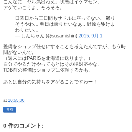
こんなに「ヤル気出ねえ」状態はイケマセン。
アゲていこうよ、そろそろ。
日曜日から三日間もサドルに座ってない。 鬱り
そうやわ… 明日は乗りたいなぁ…野原を駆けま
わりたい…
— しんちゃん (@susamishin)
2015, 9月 1
整備をショップ任せにすることも考えたんですが、もう時
間がないんで。
（週末にはPARISを北海道に送ります。）
自分でやるだけやってあとはその場対応やな。
TDB前の整備はショップに依頼するかも。
あとは自分の気持ちをアゲることですわー！
at
10:55:00
共有
0 件のコメント: