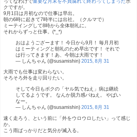
ってなわけで
重要な月末を不貞腐れて終わってしまった
ボ
クですが。
9月1日は月初なので仕事は早出。
朝の6時に起きて7時半には出社。（クルマで）
ミーテイングして8時から全体朝礼に。
それからずっと仕事。(*_*)
おはようござーます！ 今日から9月！ 毎月月初
はミーティングと朝礼のため早出です！ それで
は行ってきます！あ、今朝は大雨です！
— しんちゃん (@susamishin)
2015, 8月 31
大雨でも仕事は変わらない。
そろそろ外を走り回りたい。
そして今日もボクの「ヤル気でねえ」病は継続
してるようです。 なんか脱力感パねえ。 やばい
なー。
— しんちゃん (@susamishin)
2015, 8月 31
速く走ろう、という前に「外をウロウロしたい」って感じ
か。
こう雨ばっかりだと気分が滅入る。